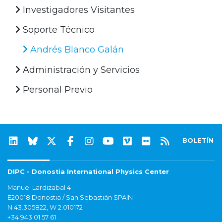
Investigadores Visitantes
Soporte Técnico
Andrés Blanco Galán
Administración y Servicios
Personal Previo
BOLETÍN
DIPC - Donostia International Physics Center
Manuel Lardizabal 4
E20018 Donostia / San Sebastián SPAIN
N 43.305822, W 2.010172
+34 943 01 57 61