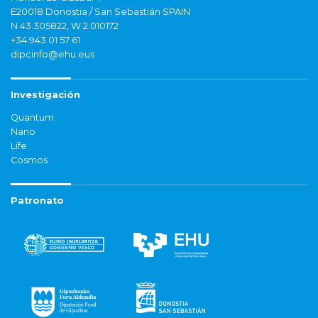
E20018 Donostia / San Sebastián SPAIN
N 43.305822, W 2.010172
+34 943 01 57 61
dipcinfo@ehu.eus
Investigación
Quantum
Nano
Life
Cosmos
Patronato