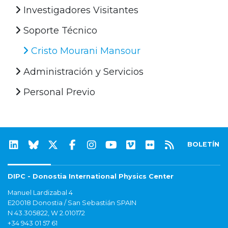
Investigadores Visitantes
Soporte Técnico
Cristo Mourani Mansour
Administración y Servicios
Personal Previo
BOLETÍN
DIPC - Donostia International Physics Center
Manuel Lardizabal 4
E20018 Donostia / San Sebastián SPAIN
N 43.305822, W 2.010172
+34 943 01 57 61