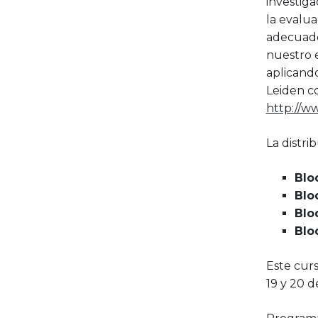
investiga
la evalua
adecuado 
nuestro e
aplicando
Leiden c
http://w
La distri
Blo
Blo
Blo
Blo
Este cur
19 y 20 de