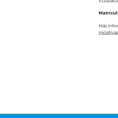
Program
Matrícula
Más Info
iniciativ