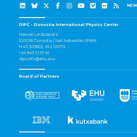
NEW
DIPC - Donostia International Physics Center
Manuel Lardizabal 4
E20018 Donostia / San Sebastián SPAIN
N 43.305822, W 2.010172
+34 943 01 57 61
dipcinfo@ehu.eus
Board of Partners