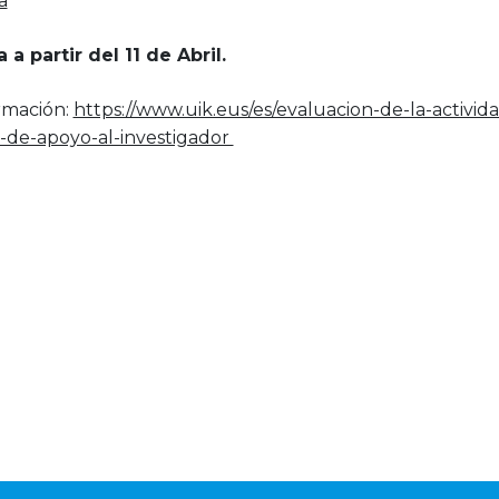
a
 a partir del 11 de Abril.
rmación:
https://www.uik.eus/es/evaluacion-de-la-activid
as-de-apoyo-al-investigador