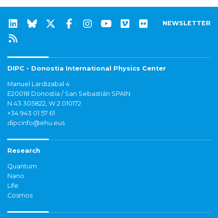
NEWSLETTER
DIPC - Donostia International Physics Center
Manuel Lardizabal 4
E20018 Donostia / San Sebastián SPAIN
N 43.305822, W 2.010172
+34 943 01 57 61
dipcinfo@ehu.eus
Research
Quantum
Nano
Life
Cosmos