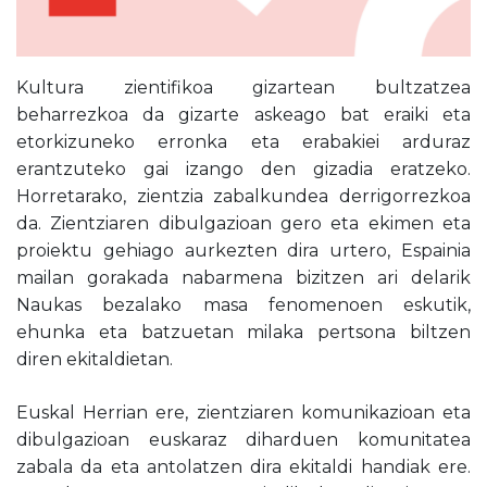
Kultura zientifikoa gizartean bultzatzea
beharrezkoa da gizarte askeago bat eraiki eta
etorkizuneko erronka eta erabakiei arduraz
erantzuteko gai izango den gizadia eratzeko.
Horretarako, zientzia zabalkundea derrigorrezkoa
da. Zientziaren dibulgazioan gero eta ekimen eta
proiektu gehiago aurkezten dira urtero, Espainia
mailan gorakada nabarmena bizitzen ari delarik
Naukas bezalako masa fenomenoen eskutik,
ehunka eta batzuetan milaka pertsona biltzen
diren ekitaldietan.
Euskal Herrian ere, zientziaren komunikazioan eta
dibulgazioan euskaraz diharduen komunitatea
zabala da eta antolatzen dira ekitaldi handiak ere.