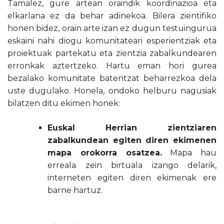
Tamalez, gure artean oraindik koordinazioa eta
elkarlana ez da behar adinekoa. Bilera zientifiko
honen bidez, orain arte izan ez dugun testuingurua
eskaini nahi diogu komunitateari esperientziak eta
proiektuak partekatu eta zientzia zabalkundearen
erronkak aztertzeko. Hartu eman hori gurea
bezalako komunitate batentzat beharrezkoa dela
uste dugulako. Honela, ondoko helburu nagusiak
bilatzen ditu ekimen honek:
Euskal Herrian zientziaren
zabalkundean egiten diren ekimenen
mapa orokorra osatzea.
Mapa hau
erreala zein birtuala izango delarik,
interneten egiten diren ekimenak ere
barne hartuz.