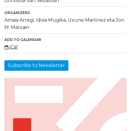
Donostia-San Sebastián
ORGANIZERS
Amaia Arregi, Idoia Mugika, Uxune Martinez eta Jon
M. Matxain
ADD TO CALENDAR
iCal
Subscribe to Newsletter