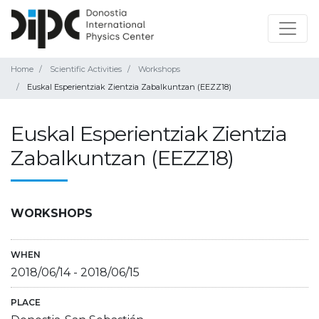
Home
Scientific Activities
Workshops
Euskal Esperientziak Zientzia Zabalkuntzan (EEZZ18)
Euskal Esperientziak Zientzia
Zabalkuntzan (EEZZ18)
WORKSHOPS
WHEN
2018/06/14
-
2018/06/15
PLACE