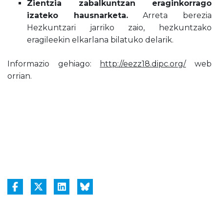
Zientzia zabalkuntzan eraginkorrago
izateko hausnarketa.
Arreta berezia
Hezkuntzari jarriko zaio, hezkuntzako
eragileekin elkarlana bilatuko delarik.
Informazio gehiago:
http://eezz18.dipc.org/
web
orrian.