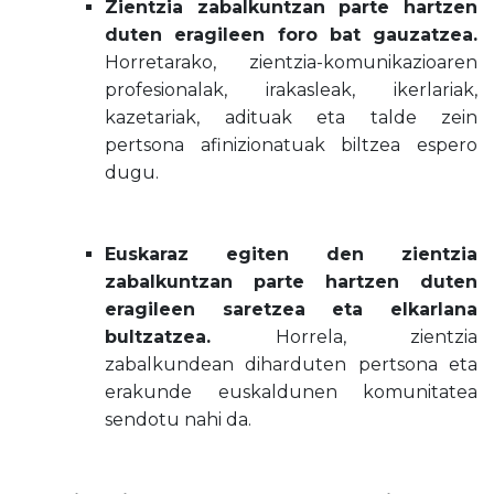
Zientzia zabalkuntzan parte hartzen
duten eragileen foro bat gauzatzea.
Horretarako, zientzia-komunikazioaren
profesionalak, irakasleak, ikerlariak,
kazetariak, adituak eta talde zein
pertsona afinizionatuak biltzea espero
dugu.
Euskaraz egiten den zientzia
zabalkuntzan parte hartzen duten
eragileen saretzea eta elkarlana
bultzatzea.
Horrela, zientzia
zabalkundean diharduten pertsona eta
erakunde euskaldunen komunitatea
sendotu nahi da.