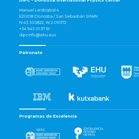
DIPC - Donostia International Physics Center
Manuel Lardizabal 4
E20018 Donostia / San Sebastián SPAIN
N 43.305822, W 2.010172
+34 943 01 57 61
dipcinfo@ehu.eus
Patronato
Programas de Excelencia