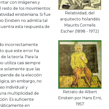
entar con imágenes y
l resto de los movimientos
Relatividad, del
tividad einsteiniana. Si fue
arquitecto holandés
io Einstein no admitía tal
Maurits Cornelis
ncuentra esta respuesta de
Escher (1898 - 1972)
 sido incorrectamente
to que este error ha
de la teoría. Para la
 utiliza casi siempre
ice solamente que las
epende de la elección
ógica, sin embargo, no
so individual y
Retrato de Albert
una multiplicidad de
Einstein por Hans Erni,
ión. Es suficiente
1957
máticamente en