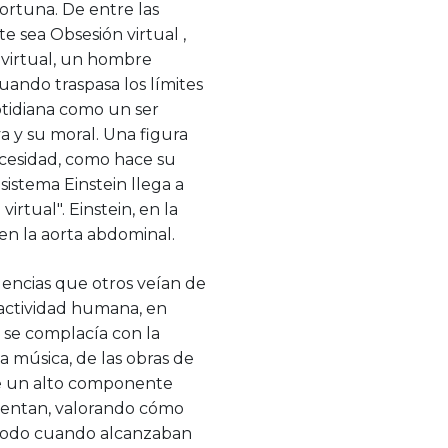
fortuna. De entre las
e sea Obsesión virtual ,
o virtual, un hombre
cuando traspasa los límites
cotidiana como un ser
a y su moral. Una figura
ecesidad, como hace su
stema Einstein llega a
rtual". Einstein, en la
en la aorta abdominal.
luencias que otros veían de
a actividad humana, en
lo se complacía con la
a música, de las obras de
ene un alto componente
 cuentan, valorando cómo
re todo cuando alcanzaban