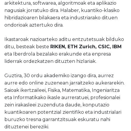
arkitektura, softwarea, algoritmoak eta aplikazio
nagusiak jorratuko dira. Halaber, kuantiko-klasiko
hibridazioaren bilakaera eta industriarako dituen
ondorioak aztertuko dira.
Ikastaroak nazioarteko aditu entzutetsuak bilduko
ditu, besteak beste
RIKEN, ETH Zurich, CSIC, IBM
eta Iberdrola bezalako erakunde eta enpresa
liderrak ordezkatzen dituzten hizlariak.
Guztira, 30 ordu akademiko izango dira, aurrez
aurre edo online zuzenean jarraitzeko aukerarekin.
Saioak ikertzaileei, Fisika, Matematika, Ingeniaritza
eta Informatikako ikasle aurreratuei, profesionalei
zein irakasleei zuzenduta daude, konputazio
kuantikoaren potentzial zientifiko eta industrialari
buruzko tresna garrantzitsuak eskuratu nahi
dituztenei bereziki.