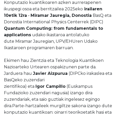
Konputazio kuantikoaren azken aurrerapenen
ikuspegi osoa eta berritzailea 2025eko
irailaren
10etik 12ra · Miramar Jauregia, Donostia
BasQ eta
Donostia International Physics Centerrek (DIPC)
Quantum Computing: from fundamentals to
applications
udako ikastaroa antolatuko
dute Miramar Jauregian, UPV/EHUren Udako
Ikastaroen programaren barruan.
Ekimen hau Zientzia eta Teknologia Kuantikoen
Nazioarteko Urtearen ospakizunen parte da.
Jarduera hau
Javier Aizpurua
(DIPCko irakaslea eta
BasQeko zuzendari
zientifikoa) eta
Igor Campillo
(Euskampus
Fundazioko zuzendari nagusia) izango dira
zuzendariak, eta saio guztiak ingelesez egingo
dira.Parte-hartzaileek murgiltze sakona izango dute
konputazio kuantikoan: oinarri teorikoetatik hasi eta