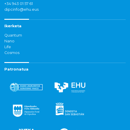
+34 943 01 57 61
dipcinfo@ehu.eus
Ikerketa
Quantum
Nano
Life
Cosmos
Patronatua