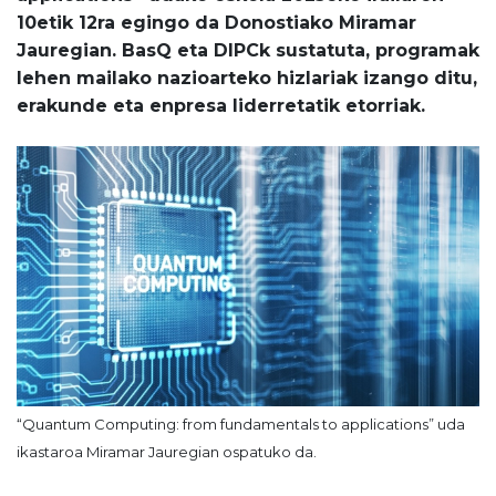
10etik 12ra egingo da Donostiako Miramar
Jauregian. BasQ eta DIPCk sustatuta, programak
lehen mailako nazioarteko hizlariak izango ditu,
erakunde eta enpresa liderretatik etorriak.
“Quantum Computing: from fundamentals to applications” uda
ikastaroa Miramar Jauregian ospatuko da.