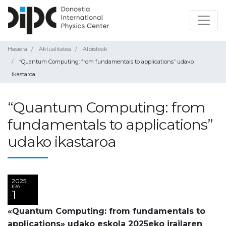
Hasiera
Aktualitatea
Albisteak
“Quantum Computing: from fundamentals to applications” udako
ikastaroa
“Quantum Computing: from
fundamentals to applications”
udako ikastaroa
2025
IRA
1
«Quantum Computing: from fundamentals to
applications» udako eskola 2025eko irailaren