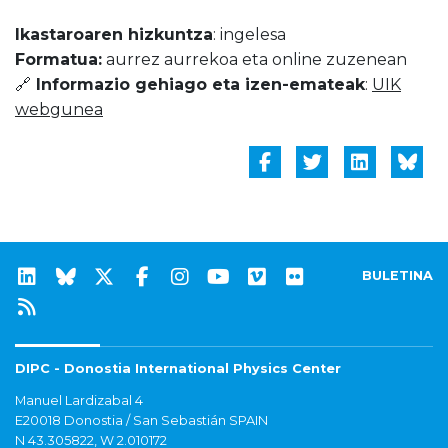
Ikastaroaren hizkuntza
: ingelesa
Formatua:
aurrez aurrekoa eta online zuzenean
🔗
Informazio gehiago eta izen-emateak
:
UIK
webgunea
BULETINA
DIPC - Donostia International Physics Center
Manuel Lardizabal 4
E20018 Donostia / San Sebastián SPAIN
N 43.305822, W 2.010172