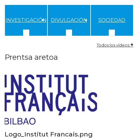
INVESTIGACIÓN
DIVULGACIÓN
SOCIEDAD
+
Todos los vídeos
Prentsa aretoa
Logo_Institut Francais.png