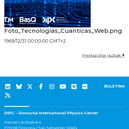
Foto_Tecnologias_Cuanticas_Web.png
1969/12/31 00:00:00 GMT+2
+
Prentsa ohar guztiak
BULETINA
DIPC - Donostia International Physics Center
Manuel Lardizabal 4
E20018 Donostia / San Sebastián SPAIN