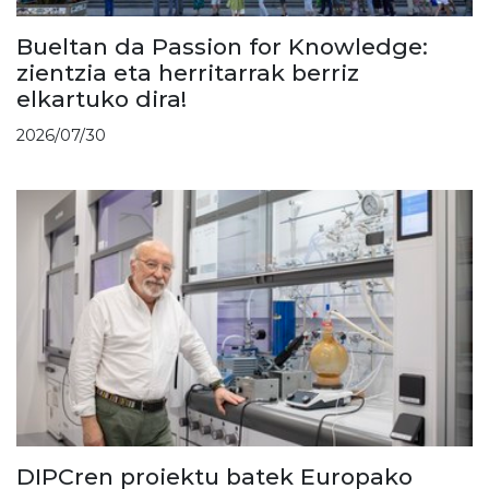
Bueltan da Passion for Knowledge:
zientzia eta herritarrak berriz
elkartuko dira!
2026/07/30
DIPCren proiektu batek Europako