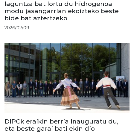
laguntza bat lortu du hidrogenoa
modu jasangarrian ekoizteko beste
bide bat aztertzeko
2026/07/09
DIPCk eraikin berria inauguratu du,
eta beste garai bati ekin dio