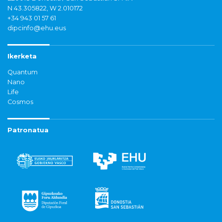
N 43.305822, W 2.010172
+34 943 01 57 61
dipcinfo@ehu.eus
Ikerketa
Quantum
Nano
Life
Cosmos
Patronatua