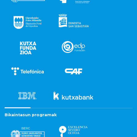
Bikaintasun programak