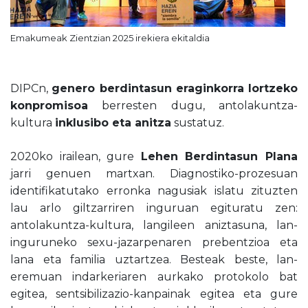
Emakumeak Zientzian 2025 irekiera ekitaldia
DIPCn,
genero berdintasun eraginkorra lortzeko
konpromisoa
berresten dugu, antolakuntza-
kultura
inklusibo eta anitza
sustatuz.
2020ko irailean, gure
Lehen Berdintasun Plana
jarri genuen martxan. Diagnostiko-prozesuan
identifikatutako erronka nagusiak islatu zituzten
lau arlo giltzarriren inguruan egituratu zen:
antolakuntza-kultura, langileen aniztasuna, lan-
inguruneko sexu-jazarpenaren prebentzioa eta
lana eta familia uztartzea. Besteak beste, lan-
eremuan indarkeriaren aurkako protokolo bat
egitea, sentsibilizazio-kanpainak egitea eta gure