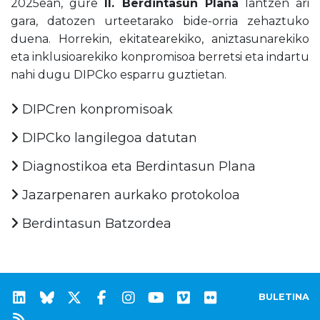
2025ean, gure
II. Berdintasun Plana
lantzen ari
gara, datozen urteetarako bide-orria zehaztuko
duena. Horrekin, ekitatearekiko, aniztasunarekiko
eta inklusioarekiko konpromisoa berretsi eta indartu
nahi dugu DIPCko esparru guztietan.
DIPCren konpromisoak
DIPCko langilegoa datutan
Diagnostikoa eta Berdintasun Plana
Jazarpenaren aurkako protokoloa
Berdintasun Batzordea
BULETINA