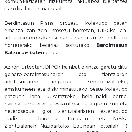
komunikazioetan hizkuntza inklusiboa txertatzea
izan dira lorpen nagusiak.
Berdintasun Plana prozesu kolektibo baten
emaitza izan zen. Prosezu horretan, DIPCko lan-
arloetako ordezkariek parte hartu zuten, helburu
horretarako berariaz sortutako
Berdintasun
Batzorde baten
bidez.
Azken urteotan, DIPCk hainbat ekintza garatu ditu
genero-berdintasunaren eta zientziaren
aniztasunaren inguruan sentsibilizatzeko,
emakumeen eta diskriminatutako beste kolektibo
batzuen lana ikusarazteko, belaunaldi berriei
hainbat erreferente eskaintzeko eta gizon zuri eta
heterosexual gisa zientzialariaren estereotipo
tradizionala hausteko. Emakume eta Neska
Zientzialarien Nazioarteko Egunean (otsailak 11)