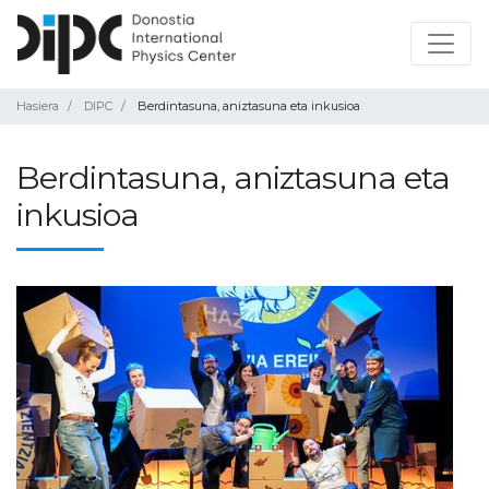
Hasiera
DIPC
Berdintasuna, aniztasuna eta inkusioa
Berdintasuna, aniztasuna eta
inkusioa