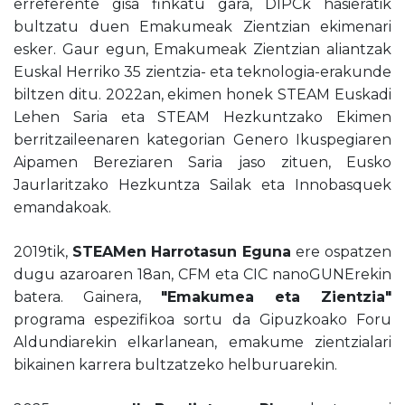
erreferente gisa finkatu gara, DIPCk hasieratik
bultzatu duen Emakumeak Zientzian ekimenari
esker. Gaur egun, Emakumeak Zientzian aliantzak
Euskal Herriko 35 zientzia- eta teknologia-erakunde
biltzen ditu. 2022an, ekimen honek STEAM Euskadi
Lehen Saria eta STEAM Hezkuntzako Ekimen
berritzaileenaren kategorian Genero Ikuspegiaren
Aipamen Bereziaren Saria jaso zituen, Eusko
Jaurlaritzako Hezkuntza Sailak eta Innobasquek
emandakoak.
2019tik,
STEAMen Harrotasun Eguna
ere ospatzen
dugu azaroaren 18an, CFM eta CIC nanoGUNErekin
batera. Gainera,
"Emakumea eta Zientzia"
programa espezifikoa sortu da Gipuzkoako Foru
Aldundiarekin elkarlanean, emakume zientzialari
bikainen karrera bultzatzeko helburuarekin.