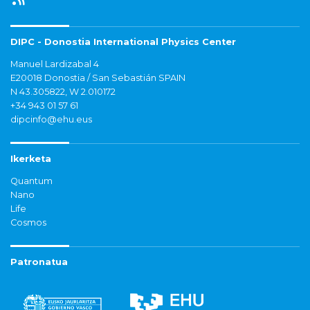
DIPC - Donostia International Physics Center
Manuel Lardizabal 4
E20018 Donostia / San Sebastián SPAIN
N 43.305822, W 2.010172
+34 943 01 57 61
dipcinfo@ehu.eus
Ikerketa
Quantum
Nano
Life
Cosmos
Patronatua