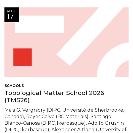
ABUZ
17
SCHOOLS
Topological Matter School 2026
(TMS26)
Maia G. Vergniory (DIPC, Université de Sherbrooke,
Canada), Reyes Calvo (BC Materials), Santiago
Blanco-Canosa (DIPC, Ikerbasque), Adolfo Grushin
(DIPC, Ikerbasque), Alexander Altland (University of