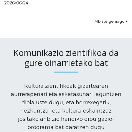
2026/06/24
Albiste gehiago +
Komunikazio zientifikoa da
gure oinarrietako bat
Kultura zientifikoak gizartearen
aurrerapenari eta askatasunari laguntzen
diola uste dugu, eta horrexegatik,
hezkuntza- eta kultura-eskaintzaz
jositako anbizio handiko dibulgazio-
programa bat garatzen dugu