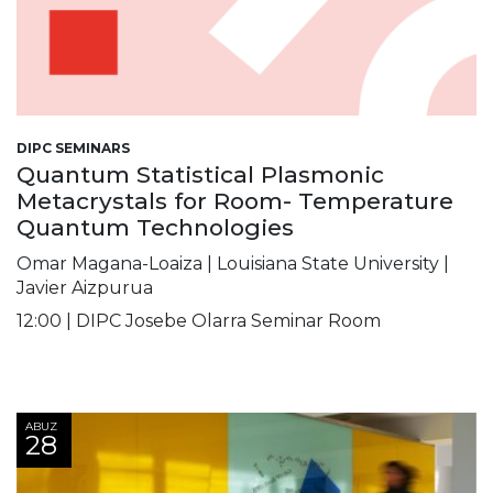
DIPC SEMINARS
Quantum Statistical Plasmonic
Metacrystals for Room- Temperature
Quantum Technologies
Omar Magana-Loaiza | Louisiana State University |
Javier Aizpurua
12:00 | DIPC Josebe Olarra Seminar Room
ABUZ
28