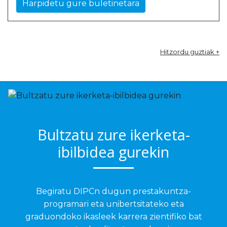
Harpidetu gure buletinetara
Hitzordu guztiak +
Bultzatu zure ikerketa-
ibilbidea gurekin
Begiratu DIPCn dugun prestakuntza-
programari eta unibertsitateko eta
graduondoko ikasleek karrera zientifiko bat