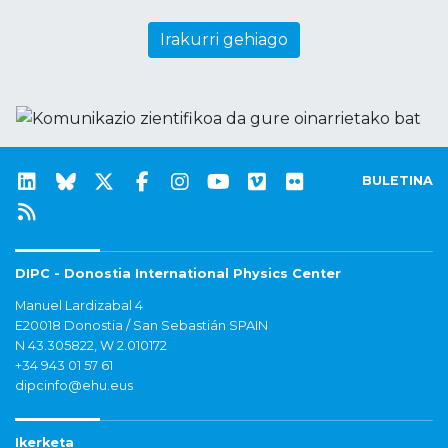
Irakurri gehiago
BULETINA
DIPC - Donostia International Physics Center
Manuel Lardizabal 4
E20018 Donostia / San Sebastián SPAIN
N 43.305822, W 2.010172
+34 943 01 57 61
dipcinfo@ehu.eus
Ikerketa