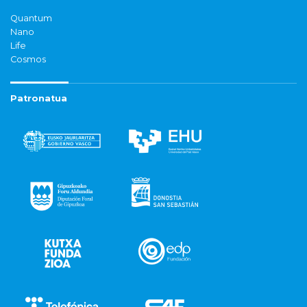
Quantum
Nano
Life
Cosmos
Patronatua