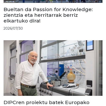
Bueltan da Passion for Knowledge:
zientzia eta herritarrak berriz
elkartuko dira!
2026/07/30
DIPCren proiektu batek Europako