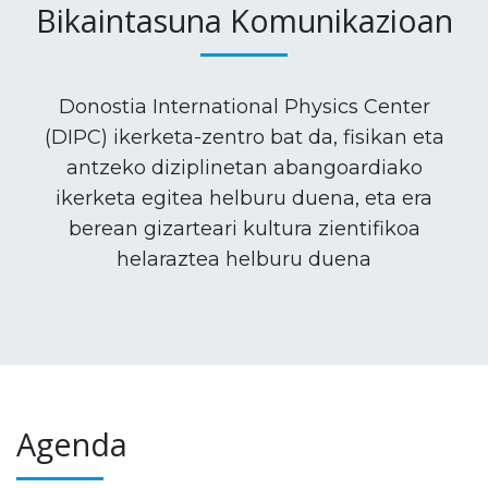
Bikaintasuna Komunikazioan
Donostia International Physics Center
(DIPC) ikerketa-zentro bat da, fisikan eta
antzeko diziplinetan abangoardiako
ikerketa egitea helburu duena, eta era
berean gizarteari kultura zientifikoa
helaraztea helburu duena
Agenda