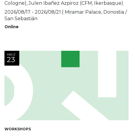
Cologne), Julen Ibañez Azpiroz (CFM, Ikerbasque)
2026/08/17 - 2026/08/21 | Miramar Palace, Donostia /
San Sebastián
Online
ABUZ
23
WORKSHOPS