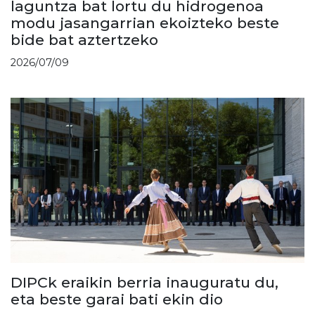
laguntza bat lortu du hidrogenoa
modu jasangarrian ekoizteko beste
bide bat aztertzeko
2026/07/09
DIPCk eraikin berria inauguratu du,
eta beste garai bati ekin dio