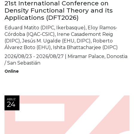
21st International Conference on
Density Functional Theory and its
Applications (DFT2026)
Eduard Matito (DIPC, Ikerbasque), Eloy Ramos-
Córdoba (IQAC-CSIC), Irene Casademont Reig
(DIPC), Jesús M. Ugalde (EHU, DIPC), Roberto
Álvarez Boto (EHU), Ishita Bhattacharjee (DIPC)
2026/08/23 - 2026/08/27 | Miramar Palace, Donostia
/ San Sebastián
Online
ABUZ
24