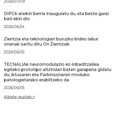
2026/07/09
DIPCk eraikin berria inauguratu du, eta beste garai
bati ekin dio
2026/06/24
Zientzia eta teknologiari buruzko bideo labur
onenak saritu ditu On Zientziak
2026/06/05
TECNALIAk neuromodulazio ez-inbaditzailea
egiteko prototipo aitzindari baten garapena gidatu
du; iktusaren eta Parkinsonaren moduko
patologietarako erabiltzeko da
2026/06/05
Albiste guztiak +