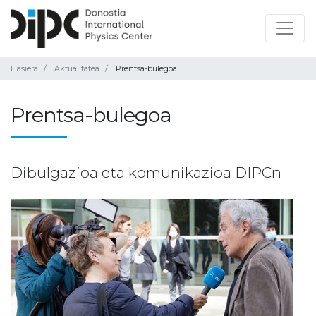
Hasiera
Aktualitatea
Prentsa-bulegoa
Prentsa-bulegoa
Dibulgazioa eta komunikazioa DIPCn