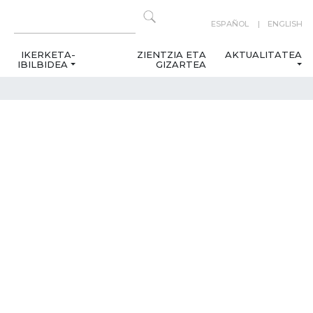
ESPAÑOL
ENGLISH
IKERKETA-
ZIENTZIA ETA
AKTUALITATEA
IBILBIDEA
GIZARTEA