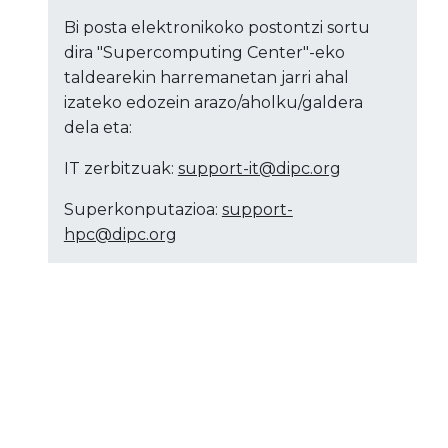
Bi posta elektronikoko postontzi sortu
dira "Supercomputing Center"-eko
taldearekin harremanetan jarri ahal
izateko edozein arazo/aholku/galdera
dela eta:
IT zerbitzuak:
support-it@dipc.org
Superkonputazioa:
support-
hpc@dipc.org