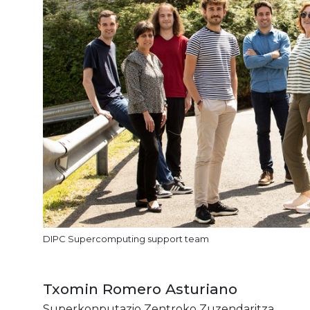
DIPC Supercomputing support team
Txomin Romero Asturiano
Superkonputazio Zentroko Zuzendaritza