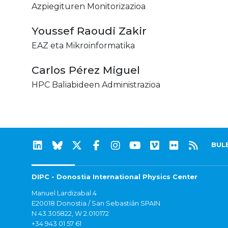
Azpiegituren Monitorizazioa
Youssef Raoudi Zakir
EAZ eta Mikroinformatika
Carlos Pérez Miguel
HPC Baliabideen Administrazioa
BUL
DIPC - Donostia International Physics Center
Manuel Lardizabal 4
E20018 Donostia / San Sebastián SPAIN
N 43.305822, W 2.010172
+34 943 01 57 61