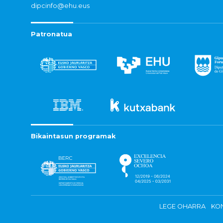
dipcinfo@ehu.eus
Patronatua
Bikaintasun programak
LEGE OHARRA
KON