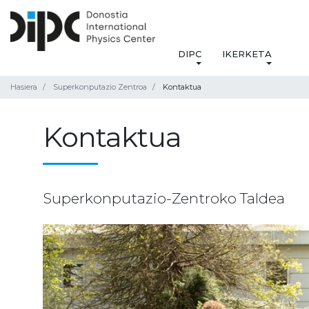
DIPC
IKERKETA
Hasiera
Superkonputazio Zentroa
Kontaktua
Kontaktua
Superkonputazio-Zentroko Taldea