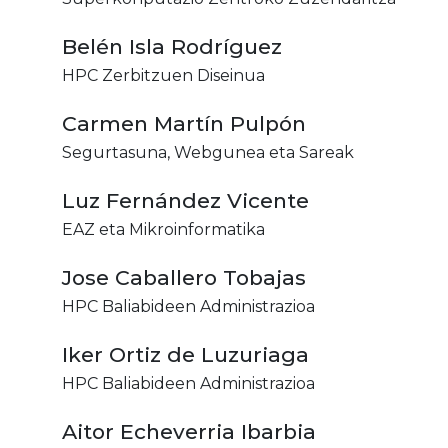
Belén Isla Rodríguez
HPC Zerbitzuen Diseinua
Carmen Martín Pulpón
Segurtasuna, Webgunea eta Sareak
Luz Fernández Vicente
EAZ eta Mikroinformatika
Jose Caballero Tobajas
HPC Baliabideen Administrazioa
Iker Ortiz de Luzuriaga
HPC Baliabideen Administrazioa
Aitor Echeverria Ibarbia