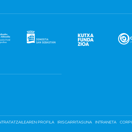
TRATATZAILEAREN PROFILA
IRISGARRITASUNA
INTRANETA
CORP