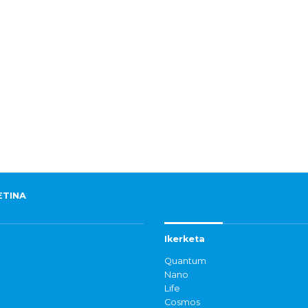
ETINA
Ikerketa
Quantum
Nano
Life
Cosmos