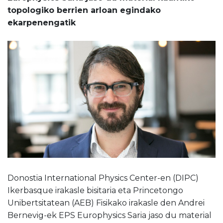
topologiko berrien arloan egindako
ekarpenengatik
Donostia International Physics Center-en (DIPC)
Ikerbasque irakasle bisitaria eta Princetongo
Unibertsitatean (AEB) Fisikako irakasle den Andrei
Bernevig-ek EPS Europhysics Saria jaso du material