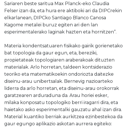
Sariaren beste saritua Max Planck-eko Claudia
Felser izan da, eta hura ere aktiboki ari da DIPCrekin
elkarlanean, DIPCko Santiago Blanco Canosa
Kagome metalei buruz egiten ari den lan
esperimentalerako laginak hazten eta hornitzen”.
Materia kondentsatuaren fisikako gairik gorienetako
bat topologia da gaur egun, eta, bereziki,
propietateak topologiaren araberakoak dituzten
materialak. Arlo horretan, taldeen kontsiderazio
teoriko eta matematikoekin ondoriozta daitezke
diseinu-arau unibertsalak. Bernevig nazioarteko
liderra da arlo horretan, eta diseinu-arau orokorrak
garatzearen arduraduna da. Arau horiei esker,
milaka konposatu topologiko berri iragarri dira, eta
haietako asko esperimentalki gauzatu ahal izan dira.
Material kuantiko berriak aurkitzea ezinbestekoa da
gaur egungo aplikazio askotan aurrera egiteko: