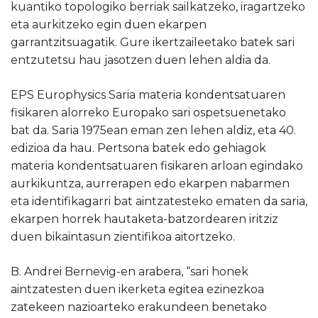
kuantiko topologiko berriak sailkatzeko, iragartzeko
eta aurkitzeko egin duen ekarpen
garrantzitsuagatik. Gure ikertzaileetako batek sari
entzutetsu hau jasotzen duen lehen aldia da.
EPS Europhysics Saria materia kondentsatuaren
fisikaren alorreko Europako sari ospetsuenetako
bat da. Saria 1975ean eman zen lehen aldiz, eta 40.
edizioa da hau. Pertsona batek edo gehiagok
materia kondentsatuaren fisikaren arloan egindako
aurkikuntza, aurrerapen edo ekarpen nabarmen
eta identifikagarri bat aintzatesteko ematen da saria,
ekarpen horrek hautaketa-batzordearen iritziz
duen bikaintasun zientifikoa aitortzeko.
B. Andrei Bernevig-en arabera, “sari honek
aintzatesten duen ikerketa egitea ezinezkoa
zatekeen nazioarteko erakundeen benetako