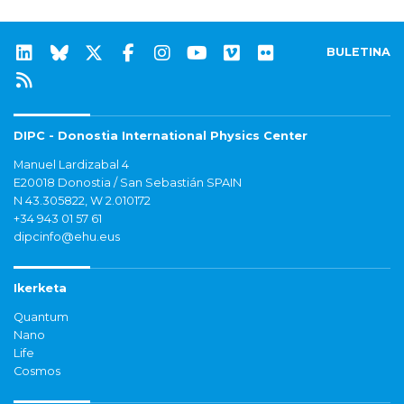
BULETINA
DIPC - Donostia International Physics Center
Manuel Lardizabal 4
E20018 Donostia / San Sebastián SPAIN
N 43.305822, W 2.010172
+34 943 01 57 61
dipcinfo@ehu.eus
Ikerketa
Quantum
Nano
Life
Cosmos