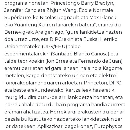
programa honetan, Princetongo Barry Bradlyn,
Jennifer Cano eta Zhijun Wang, École Normale
Supérieure-ko Nicolas Regnault eta Max Planck-
eko Yuanfeng Xu-ren lanarekin batera”, erantsi du
Bernevig-ek. Are gehiago, “gure lankidetza hazten
doa urtez urte, eta DIPCrekin eta Euskal Herriko
Unibertsitateko (UPV/EHU) talde
esperimentalarekin (Santiago Blanco Canosa) eta
talde teorikoekin (Ion Errea eta Fernando de Juan)
eremu berrietan ari gara lanean, hala nola Kagome
metalen, karga-dentsitateko uhinen eta elektroi-
fonoi akoplamenduaren arloetan. Princeton, DIPC
eta beste erakundeetako ikertzaileak hasieratik
murgildu dira buru-belarri lankidetza honetan, eta
horrek ahalbidetu du hain programa handia aurrera
eraman ahal izatea. Horrek argi erakusten du behar
bezala bultzatutako nazioarteko lankidetzekin zer
lor daitekeen. Aplikazioari dagokionez, Europhysics