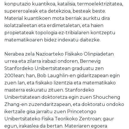
konputazio kuantikoa, katalisia, termoelektrizitatea,
supereroaleak eta detekzioa, besteak beste.
Material kuantikoen mota berriak aurkitu dira
isolatzaileetan eta erdimetaletan, eta haien
propietateak topologia ez-tribialaren kontzeptu
matematikoaren bidez indexatu daitezke.
Nerabea zela Nazioarteko Fisikako Olinpiadetan
urrea eta zilarra irabazi ondoren, Bernevig
Stanfordeko Unibertsitatean graduatu zen
2001ean; han, Bob Laughlin-en gidaritzapean egin
zuen lan, eta fisikako lizentzia eta matematikako
masterra eskuratu zituen. Stanfordeko
Unibertsitatean doktoretza egin zuen Shoucheng
Zhang-en zuzendaritzapean, eta doktoratu ondoko
ikertzaile gisa jarraitu zuen Princetongo
Unibertsitateko Fisika Teorikoko Zentroan; gaur
egun, irakaslea da bertan. Materiaren egoera