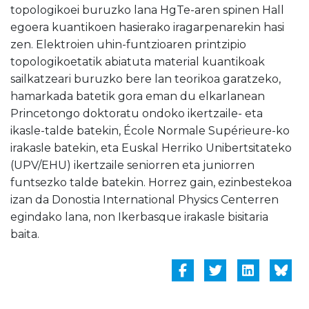
topologikoei buruzko lana HgTe-aren spinen Hall
egoera kuantikoen hasierako iragarpenarekin hasi
zen. Elektroien uhin-funtzioaren printzipio
topologikoetatik abiatuta material kuantikoak
sailkatzeari buruzko bere lan teorikoa garatzeko,
hamarkada batetik gora eman du elkarlanean
Princetongo doktoratu ondoko ikertzaile- eta
ikasle-talde batekin, École Normale Supérieure-ko
irakasle batekin, eta Euskal Herriko Unibertsitateko
(UPV/EHU) ikertzaile seniorren eta juniorren
funtsezko talde batekin. Horrez gain, ezinbestekoa
izan da Donostia International Physics Centerren
egindako lana, non Ikerbasque irakasle bisitaria
baita.