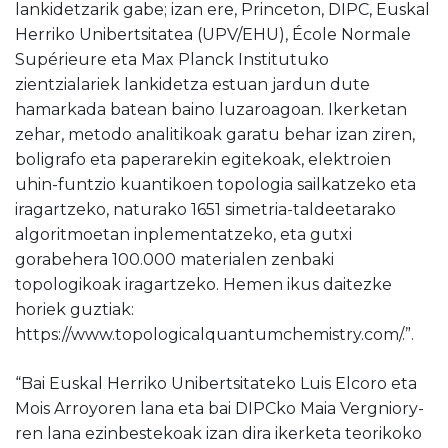
lankidetzarik gabe; izan ere, Princeton, DIPC, Euskal
Herriko Unibertsitatea (UPV/EHU), École Normale
Supérieure eta Max Planck Institutuko
zientzialariek lankidetza estuan jardun dute
hamarkada batean baino luzaroagoan. Ikerketan
zehar, metodo analitikoak garatu behar izan ziren,
boligrafo eta paperarekin egitekoak, elektroien
uhin-funtzio kuantikoen topologia sailkatzeko eta
iragartzeko, naturako 1651 simetria-taldeetarako
algoritmoetan inplementatzeko, eta gutxi
gorabehera 100.000 materialen zenbaki
topologikoak iragartzeko. Hemen ikus daitezke
horiek guztiak:
https://www.topologicalquantumchemistry.com/.”.
“Bai Euskal Herriko Unibertsitateko Luis Elcoro eta
Mois Arroyoren lana eta bai DIPCko Maia Vergniory-
ren lana ezinbestekoak izan dira ikerketa teorikoko