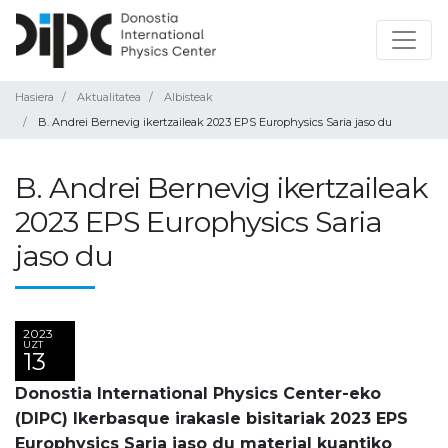
Hasiera
Aktualitatea
Albisteak
B. Andrei Bernevig ikertzaileak 2023 EPS Europhysics Saria jaso du
B. Andrei Bernevig ikertzaileak
2023 EPS Europhysics Saria
jaso du
2023
UZT
13
Donostia International Physics Center-eko
(DIPC) Ikerbasque irakasle bisitariak 2023 EPS
Europhysics Saria jaso du material kuantiko