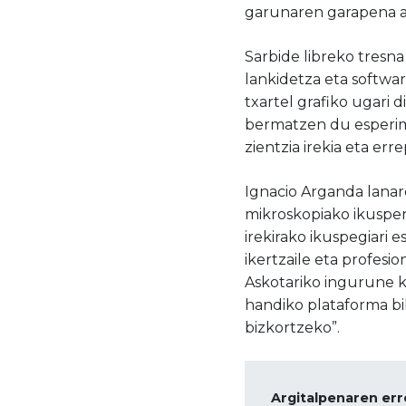
garunaren garapena a
Sarbide libreko tresn
lankidetza eta softw
txartel grafiko ugari d
bermatzen du esperime
zientzia irekia eta er
Ignacio Arganda lanare
mikroskopiako ikuspen 
irekirako ikuspegiari 
ikertzaile eta profesio
Askotariko ingurune k
handiko plataforma bi
bizkortzeko”.
Argitalpenaren err