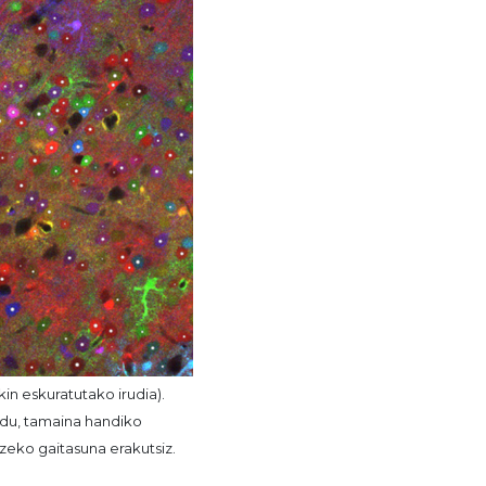
n eskuratutako irudia).
n du, tamaina handiko
zeko gaitasuna erakutsiz.