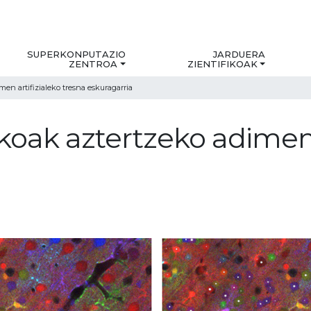
SUPERKONPUTAZIO
JARDUERA
ZENTROA
ZIENTIFIKOAK
men artifizialeko tresna eskuragarria
koak aztertzeko adimen 