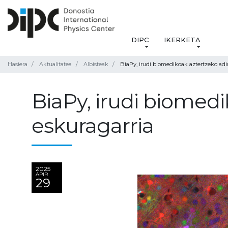
DIPC
IKERKETA
Hasiera
Aktualitatea
Albisteak
BiaPy, irudi biomedikoak aztertzeko adi
BiaPy, irudi biomedi
eskuragarria
2025
APIR
29