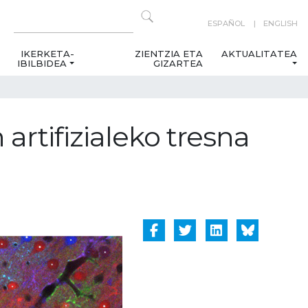
ESPAÑOL
ENGLISH
IKERKETA-
ZIENTZIA ETA
AKTUALITATEA
IBILBIDEA
GIZARTEA
artifizialeko tresna