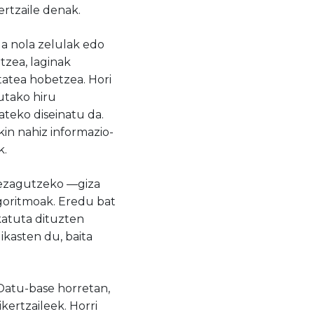
rtzaile denak.
la nola zelulak edo
tzea, laginak
itatea hobetzea. Hori
tutako hiru
zateko diseinatu da.
kin nahiz informazio-
k.
ak ezagutzeko —giza
goritmoak. Eredu bat
katuta dituzten
ikasten du, baita
 Datu-base horretan,
ertzaileek. Horri