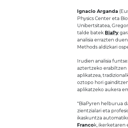
Ignacio Arganda
(Eus
Physics Center eta Bio
Unibertsitatea, Grego
talde batek
BiaPy
gara
analisia errazten du
Methods aldizkari ospe
Irudien analisia funt
aztertzeko erabiltzen d
aplikatzea, tradiziona
oztopo hori gainditze
aplikatzeko aukera em
"BiaPyren helburua da
zientzialari eta profe
ikaskuntza automatik
Franco
k, ikerketaren