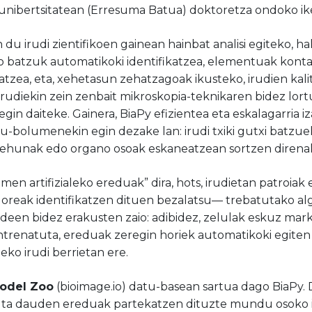
unibertsitatean (Erresuma Batua) doktoretza ondoko ike
u irudi zientifikoen gainean hainbat analisi egiteko, ha
ko batzuk automatikoki identifikatzea, elementuak konta
katzea, eta, xehetasun zehatzagoak ikusteko, irudien kal
irudiekin zein zenbait mikroskopia-teknikaren bidez lor
egin daiteke. Gainera, BiaPy efizientea eta eskalagarria i
u-bolumenekin egin dezake lan: irudi txiki gutxi batzue
a ehunak edo organo osoak eskaneatzean sortzen direna
imen artifizialeko ereduak” dira, hots, irudietan patroi
oreak identifikatzen dituen bezalatsu— trebatutako al
bideen bidez erakusten zaio: adibidez, zelulak eskuz mar
ntrenatuta, ereduak zeregin horiek automatikoki egiten 
beko irudi berrietan ere.
odel Zoo
(bioimage.io) datu-basean sartua dago BiaPy.
a dauden ereduak partekatzen dituzte mundu osoko ik