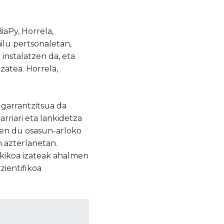
iaPy, Horrela,
lu pertsonaletan,
 instalatzen da, eta
atea. Horrela,
 garrantzitsua da
rriari eta lankidetza
tzen du osasun-arloko
n azterlanetan.
kikoa izateak ahalmen
ientifikoa