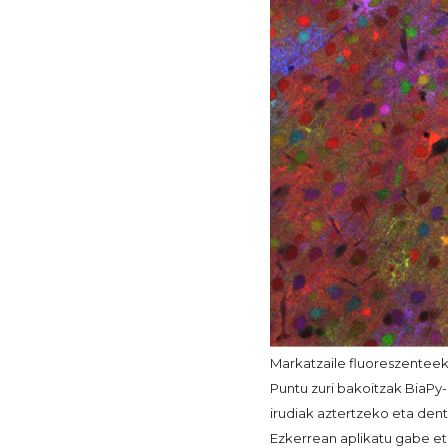
Markatzaile fluoreszenteek
Puntu zuri bakoitzak BiaPy-
irudiak aztertzeko eta den
Ezkerrean aplikatu gabe et