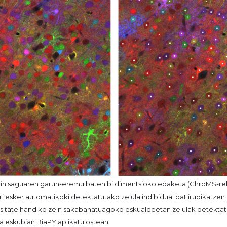
in saguaren garun-eremu baten bi dimentsioko ebaketa (ChroMS-reki
ri esker automatikoki detektatutako zelula indibidual bat irudikatze
tsitate handiko zein sakabanatuagoko eskualdeetan zelulak detektat
a eskubian BiaPY aplikatu ostean.