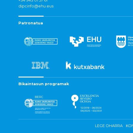
+34 943 01 57 61
dipcinfo@ehu.eus
Patronatua
Bikaintasun programak
LEGE OHARRA
KON