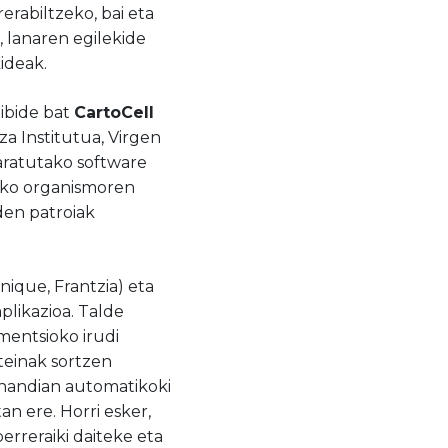
erabiltzeko, bai eta
 lanaren egilekide
ideak.
dibide bat
CartoCell
a Institutua, Virgen
garatutako software
riko organismoren
en patroiak
ique, Frantzia) eta
aplikazioa. Talde
mentsioko irudi
teinak sortzen
a handian automatikoki
n ere. Horri esker,
berreraiki daiteke eta