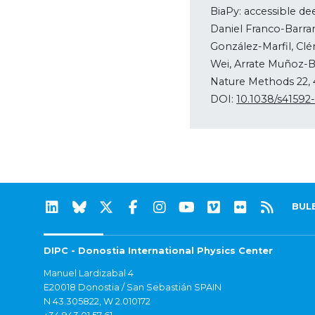
BiaPy: accessible d
Daniel Franco-Barra
González-Marfil, Cl
Wei, Arrate Muñoz-B
Nature Methods 22, 
DOI:
10.1038/s41592
BUL
DIPC - Donostia International Physics Center
Manuel Lardizabal 4
E20018 Donostia / San Sebastián SPAIN
N 43.305822, W 2.010172