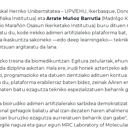
kal Herriko Unibertsitatea – UPV/EHU, Ikerbasque, Dono
fisika Institutua) eta
Arrate Muñoz Barrutia
(Madrilgo Ka
rio Marañón Osasun Ikerketako Institutua) buru dituen n
tu du, kode irekiko adimen artifizialeko plataforma bat
ena ikaskuntza sakoneko —edo deep learningeko— teknik
tsuan argitaratu da lana.
sezko tresna da biomedikuntzan. Egitura zelularrak, ehu
a diziplina askotan. Hala ere, irudi horiek aztertzeko adi
lki, programazioko eta datuen zientziako adituen kontua 
n du, plataforma erabilerraz baten bidez, zeinak AAren 
aten baitu ezagutza tekniko espezializatuen beharrik 
 bioirudiko adimen artifizialerako sarbidea demokratiza
sional gehiagok baliatu ahal izan dezaten haren ahalmen
oari buruzko ezagutza aurreratuen beharrik izan gabe"
 egile nagusi eta gaur egun MRC Laboratory of Molecular