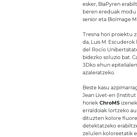
esker, BiaPyren erabil
beren ereduak modu e
senior eta BioImage 
Tresna hori proiektu z
da, Luis M. Escuderok
del Rocío Unibertsitat
bidezko soluzio bat. 
3Dko ehun epiteliale
azaleratzeko.
Beste kasu azpimarrag
Jean Livet-en (Institut
horiek
ChroMS
izenek
erraldoiak lortzeko 
dituzten kolore fluore
detektatzeko erabiltz
zelulen koloreetatik e