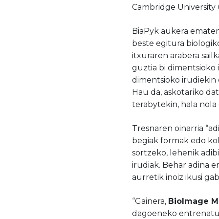
Cambridge University 
BiaPyk aukera ematen d
beste egitura biologi
itxuraren arabera sail
guztia bi dimentsioko 
dimentsioko irudiekin 
Hau da, askotariko dat
terabytekin, hala nol
Tresnaren oinarria “ad
begiak formak edo kol
sortzeko, lehenik adi
irudiak. Behar adina e
aurretik inoiz ikusi ga
“Gainera,
BioImage M
dagoeneko entrenatut