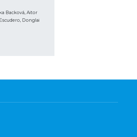
a Backová, Aitor
 Escudero, Donglai