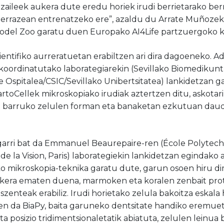
tzaileek aukera dute eredu horiek irudi berrietarako berr
rrazean entrenatzeko ere”, azaldu du Arrate Muñozek,
Model Zoo garatu duen Europako AI4Life partzuergoko k
ientifiko aurreratuetan erabiltzen ari dira dagoeneko. A
 koordinatutako laborategiarekin (Sevillako Biomedikuntz
e Ospitalea/CSIC/Sevillako Unibertsitatea) lankidetzan 
CartoCellek mikroskopiako irudiak aztertzen ditu, askota
n barruko zelulen forman eta banaketan ezkutuan daud
arri bat da Emmanuel Beaurepaire-ren (École Polytechn
 de la Vision, Paris) laborategiekin lankidetzan egindako 
o mikroskopia-teknika garatu dute, garun osoen hiru di
aukera ematen duena, marmoken eta koralen zenbait pro
szenteak erabiliz. Irudi horietako zelula bakoitza eskal
en da BiaPy, baita garuneko dentsitate handiko eremueta
ta posizio tridimentsionaletatik abiatuta, zelulen leinua 