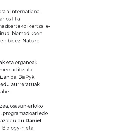
stia International
rlos III.a
azioarteko ikertzaile-
, irudi biomedikoen
en bidez. Nature
nak eta organoak
men artifiziala
izan da. BiaPyk
eredu aurreratuak
gabe.
tzea, osasun-arloko
a, programazioari edo
, azaldu du
Daniel
 Biology-n eta