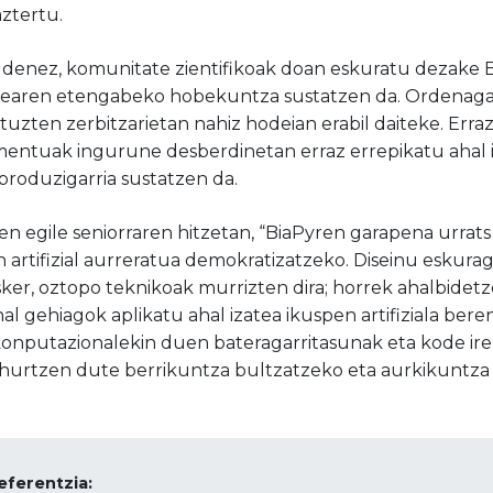
ztertu.
a denez, komunitate zientifikoak doan eskuratu dezake B
arearen etengabeko hobekuntza sustatzen da. Ordenagai
ituzten zerbitzarietan nahiz hodeian erabil daiteke. Erraz
ntuak ingurune desberdinetan erraz errepikatu ahal iz
reproduzigarria sustatzen da.
n egile seniorraren hitzetan, “BiaPyren garapena urrats
artifizial aurreratua demokratizatzeko. Diseinu eskuraga
esker, oztopo teknikoak murrizten dira; horrek ahalbide
nal gehiagok aplikatu ahal izatea ikuspen artifiziala bere
onputazionalekin duen bateragarritasunak eta kode ire
hurtzen dute berrikuntza bultzatzeko eta aurkikuntza z
eferentzia: