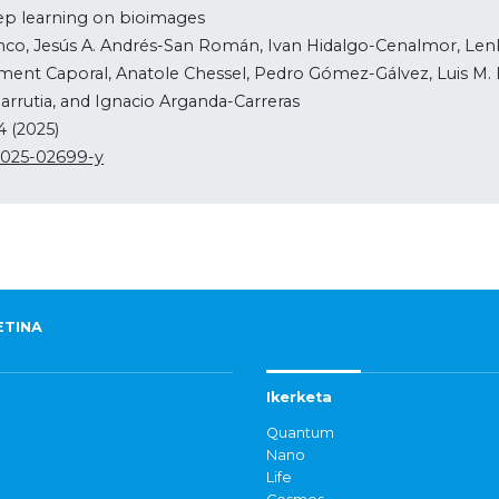
eep learning on bioimages
nco, Jesús A. Andrés-San Román, Ivan Hidalgo-Cenalmor, Lenk
ément Caporal, Anatole Chessel, Pedro Gómez-Gálvez, Luis M.
arrutia, and Ignacio Arganda-Carreras
4 (2025)
-025-02699-y
ETINA
Ikerketa
Quantum
Nano
Life