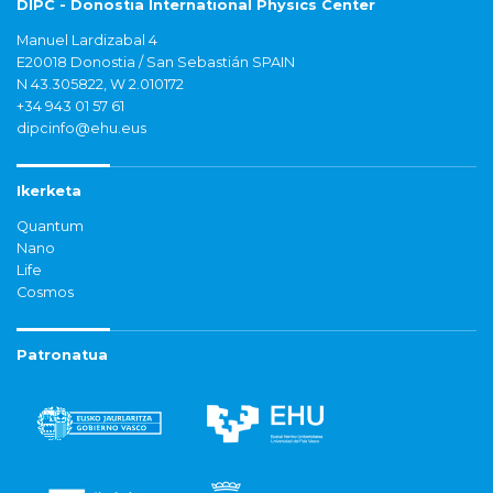
DIPC - Donostia International Physics Center
Manuel Lardizabal 4
E20018 Donostia / San Sebastián SPAIN
N 43.305822, W 2.010172
+34 943 01 57 61
dipcinfo@ehu.eus
Ikerketa
Quantum
Nano
Life
Cosmos
Patronatua