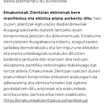
balioa azpimarratu du aurkezleak.
Emakumeak Zientzian ekimenak bere
manifestua eta ekintza-plana aurkeztu ditu
; hain
zuzen, aliantzak egiturazko desberdinkeriak
ikuspegi askotariko batetik lantzeko duen
konpromisoa jasotzen du dokumentuak. Emakume
zientzialarien ikusgaitasuna indartu, ezagutzarako
sarbidea demokratizatu eta lan-ingurune ekitatibo
eta erantzunkideagoak sustatuko dituzten
bederatzi jarduera-ildo ezartzen dira testuan,
ekosistema zientifiko-teknologiko bidezkoago bat
lortze aldera. Emakumeak Zientzian osatzen duten
erakundeen konpromiso etikoaren erakusgarri da
adierazpena, eta ekintza horiekin bat egitera
gonbidatzen ditu enpresak eta erakundeak,
etorkizuneko zientzia elkarrekin eraikitzeko:
https://emakumeakzientzian.eus/manifestua/