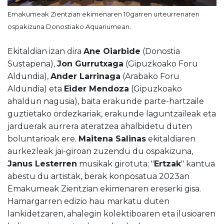
Emakumeak Zientzian ekimenaren 10garren urteurrenaren
ospakizuna Donostiako Aquariumean.
Ekitaldian izan dira
Ane Oiarbide
(Donostia
Sustapena),
Jon Gurrutxaga
(Gipuzkoako Foru
Aldundia),
Ander Larrinaga
(Arabako Foru
Aldundia) eta
Eider Mendoza
(Gipuzkoako
ahaldun nagusia), baita erakunde parte-hartzaile
guztietako ordezkariak, erakunde laguntzaileak eta
jarduerak aurrera ateratzea ahalbidetu duten
boluntarioak ere.
Maitena Salinas
ekitaldiaren
aurkezleak jai-giroan zuzendu du ospakizuna,
Janus Lesterren
musikak girotuta; "
Ertzak
" kantua
abestu du artistak, berak konposatua 2023an
Emakumeak Zientzian ekimenaren ereserki gisa.
Hamargarren edizio hau markatu duten
lankidetzaren, ahalegin kolektiboaren eta ilusioaren