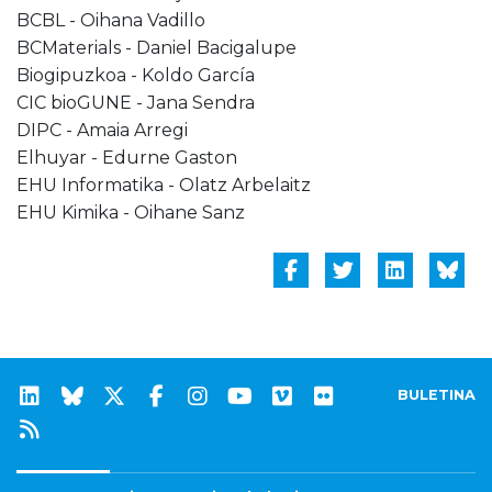
BCBL - Oihana Vadillo
BCMaterials - Daniel Bacigalupe
Biogipuzkoa - Koldo García
CIC bioGUNE - Jana Sendra
DIPC - Amaia Arregi
Elhuyar - Edurne Gaston
EHU Informatika - Olatz Arbelaitz
EHU Kimika - Oihane Sanz
BULETINA