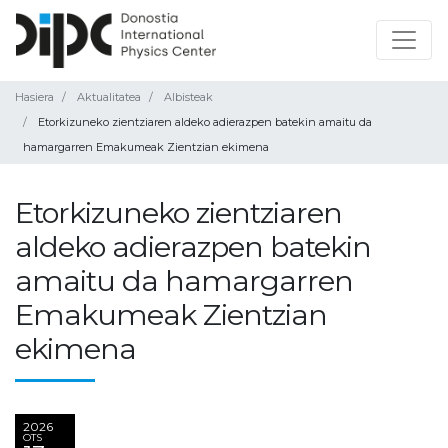
Hasiera
Aktualitatea
Albisteak
Etorkizuneko zientziaren aldeko adierazpen batekin amaitu da
hamargarren Emakumeak Zientzian ekimena
Etorkizuneko zientziaren
aldeko adierazpen batekin
amaitu da hamargarren
Emakumeak Zientzian
ekimena
2026
OTS