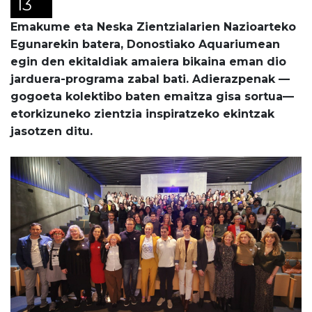
13
Emakume eta Neska Zientzialarien Nazioarteko
Egunarekin batera, Donostiako Aquariumean
egin den ekitaldiak amaiera bikaina eman dio
jarduera-programa zabal bati. Adierazpenak —
gogoeta kolektibo baten emaitza gisa sortua—
etorkizuneko zientzia inspiratzeko ekintzak
jasotzen ditu.