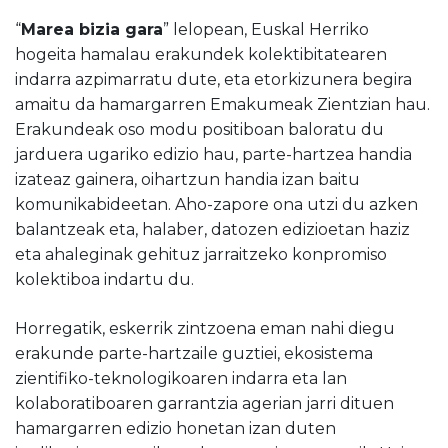
“
Marea bizia gara
” lelopean, Euskal Herriko
hogeita hamalau erakundek kolektibitatearen
indarra azpimarratu dute, eta etorkizunera begira
amaitu da hamargarren Emakumeak Zientzian hau.
Erakundeak oso modu positiboan baloratu du
jarduera ugariko edizio hau, parte-hartzea handia
izateaz gainera, oihartzun handia izan baitu
komunikabideetan. Aho-zapore ona utzi du azken
balantzeak eta, halaber, datozen edizioetan haziz
eta ahaleginak gehituz jarraitzeko konpromiso
kolektiboa indartu du.
Horregatik, eskerrik zintzoena eman nahi diegu
erakunde parte-hartzaile guztiei, ekosistema
zientifiko-teknologikoaren indarra eta lan
kolaboratiboaren garrantzia agerian jarri dituen
hamargarren edizio honetan izan duten