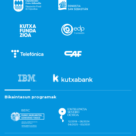
Bikaintasun programak