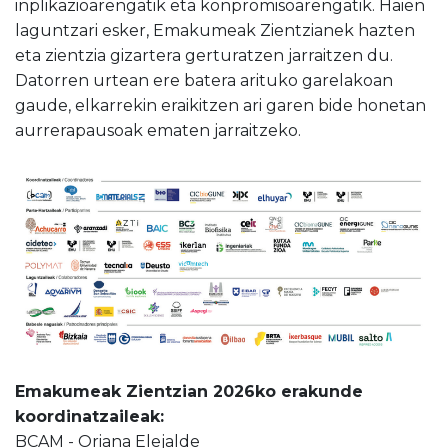
inplikazioarengatik eta konpromisoarengatik. Haien
laguntzari esker, Emakumeak Zientzianek hazten
eta zientzia gizartera gerturatzen jarraitzen du.
Datorren urtean ere batera arituko garelakoan
gaude, elkarrekin eraikitzen ari garen bide honetan
aurrerapausoak ematen jarraitzeko.
Emakumeak Zientzian 2026ko erakunde
koordinatzaileak:
BCAM - Oriana Elejalde