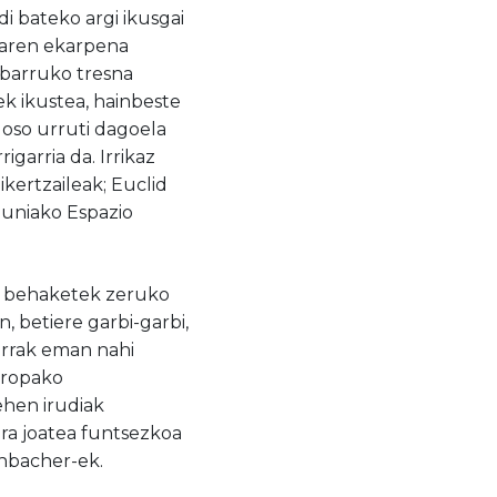
 bateko argi ikusgai
niaren ekarpena
n barruko tresna
ek ikustea, hainbeste
oso urruti dagoela
rigarria da
. Irrikaz
kertzaileak; Euclid
luniako Espazio
i: behaketek zeruko
n, betiere garbi-garbi,
errak eman nahi
Europako
ehen irudiak
ra joatea
funtsezkoa
chbacher-ek.