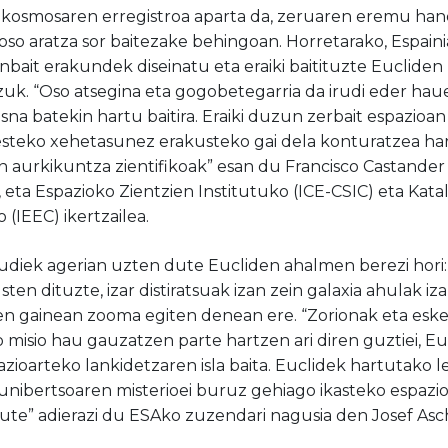
kosmosaren erregistroa aparta da, zeruaren eremu handi
i oso aratza sor baitezake behingoan. Horretarako, Espai
nbait erakundek diseinatu eta eraiki baitituzte Euclide
zuk. “Oso atsegina eta gogobetegarria da irudi eder hau
sna batekin hartu baitira. Eraiki duzun zerbait
espazioan
esteko xehetasunez erakusteko
gai dela
konturatzea har
 aurkikuntza zientifikoak” esan du Francisco Castander i
 eta Espazioko Zientzien Institutuko (ICE-CSIC) eta Kata
 (IEEC) ikertzailea.
rudiek agerian uzten dute Eucliden ahalmen berezi hor
en dituzte, izar distiratsuak izan zein galaxia ahulak iza
en gainean zooma egiten denean ere. “Zorionak eta esk
o misio hau gauzatzen parte hartzen ari diren guztiei, 
zioarteko lankidetzaren isla baita. Euclidek hartutako l
unibertsoaren misterioei buruz gehiago ikasteko
espazio
ute” adierazi du ESAko zuzendari nagusia den Josef As