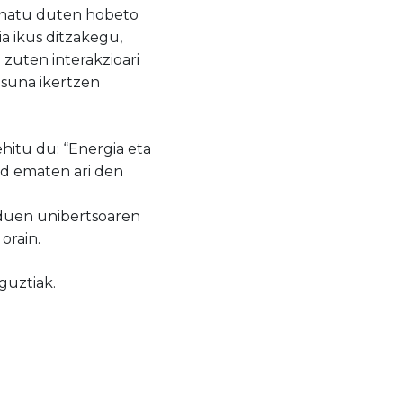
ionatu duten
hobeto
ia ikus ditzakegu,
 zuten interakzioari
asuna ikertzen
hitu du: “Energia eta
id ematen ari den
o duen unibertsoaren
orain
.
guztiak.