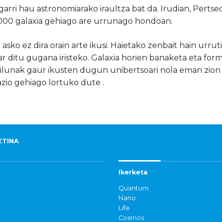
garri hau astronomiarako iraultza bat da
. Irudian, Pert
.000 galaxia gehiago
are urrunago
hondoan.
asko ez dira orain arte ikusi. Haietako zenbait hain urrut
har ditu gugana iristeko. Galaxia horien banaketa eta for
 ilunak gaur ikusten dugun unibertsoari
nola eman zion
zio gehiago lortuko dute
.
ETINA
Ikerketa
Quantum
Nano
Life
Cosmos