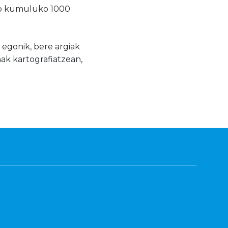
seo kumuluko 1000
i egonik, bere argiak
mak kartografiatzean,