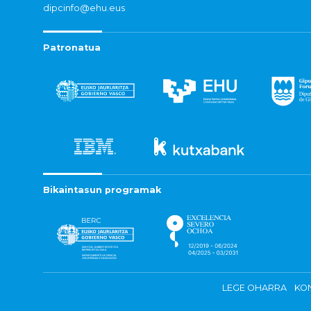
dipcinfo@ehu.eus
Patronatua
Bikaintasun programak
LEGE OHARRA
KON