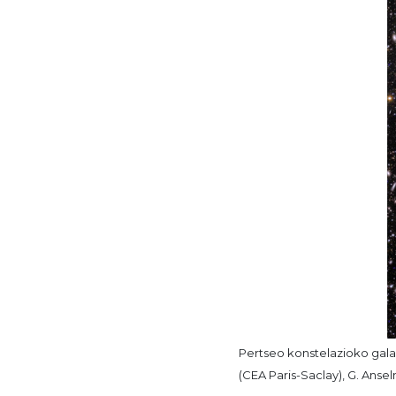
Pertseo konstelazioko galax
(CEA Paris-Saclay), G. Anse