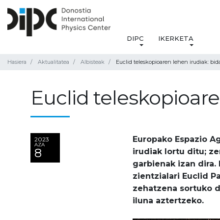
DIPC
IKERKETA
Hasiera
Aktualitatea
Albisteak
Euclid teleskopioaren lehen irudiak: bid
Euclid teleskopioare
Europako Espazio Ag
2023
AZA
8
irudiak lortu ditu; z
garbienak izan dira.
zientzialari Euclid 
zehatzena sortuko d
iluna aztertzeko.