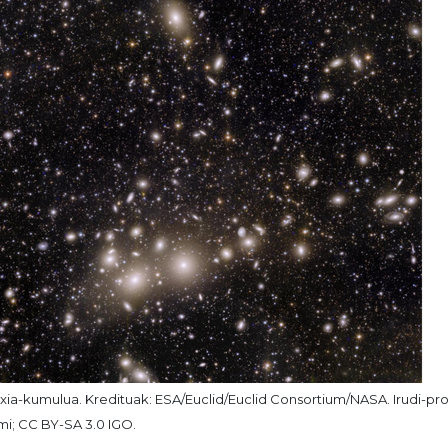
ia-kumulua. Kredituak: ESA/Euclid/Euclid Consortium/NASA. Irudi-proz
lmi; CC BY-SA 3.0 IGO.