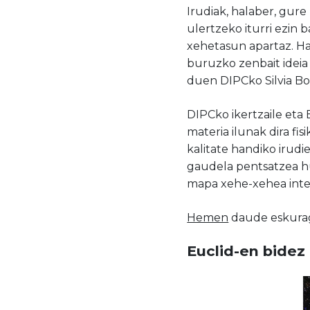
Irudiak, halaber,
gure 
ulertzeko
iturri ezin 
xehetasun apartaz. Hau
buruzko
zenbait idei
duen
DIPCko
Silvia B
DIPCko ikertzaile eta
materia ilunak dira f
kalitate handiko irudi
gaudela
pentsatzea
h
mapa xehe-xehea inte
Hemen
daude eskuraga
Euclid-en bidez