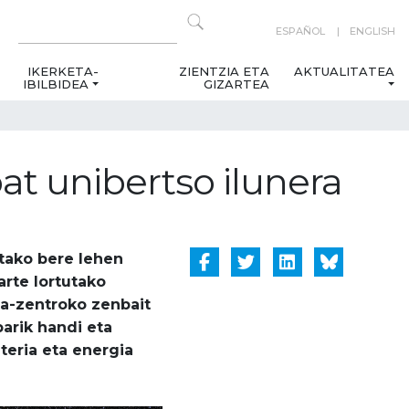
ESPAÑOL
ENGLISH
IKERKETA-
ZIENTZIA ETA
AKTUALITATEA
IBILBIDEA
GIZARTEA
bat unibertso ilunera
etako bere lehen
arte lortutako
eta-zentroko zenbait
parik handi eta
eria eta energia