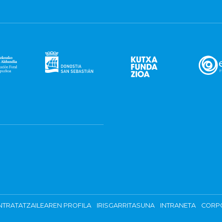
TRATATZAILEAREN PROFILA
IRISGARRITASUNA
INTRANETA
CORP