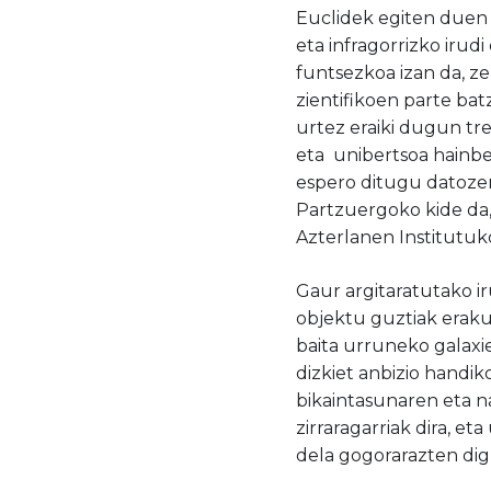
Euclidek egiten duen 
eta infragorrizko irud
funtsezkoa izan da, ze
zientifikoen parte bat
urtez eraiki dugun tre
eta unibertsoa hainb
espero ditugu datozen
Partzuergoko kide da,
Azterlanen Institutuko
Gaur argitaratutako i
objektu guztiak erakust
baita urruneko galaxi
dizkiet anbizio handik
bikaintasunaren eta na
zirraragarriak dira, eta
dela
gogorarazten dig