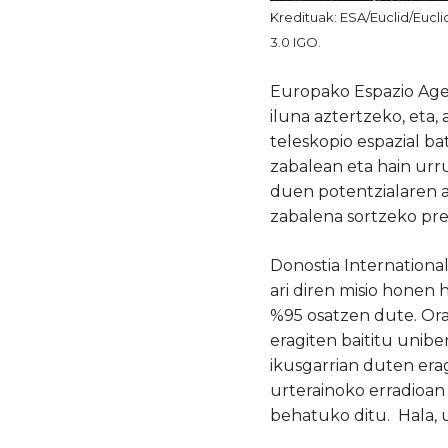
Kredituak: ESA/Euclid/Eucli
3.0 IGO.
Europako Espazio Agent
iluna aztertzeko, eta,
teleskopio espazial ba
zabalean eta hain urru
duen potentzialaren a
zabalena sortzeko pre
Donostia International
ari diren misio honen 
%95 osatzen dute. Ora
eragiten baititu unibe
ikusgarrian duten era
urterainoko erradioan
behatuko ditu. Hala, 