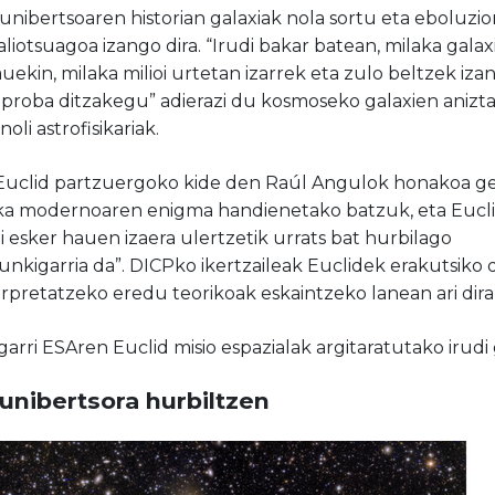
unibertsoaren historian
galaxiak
nola sortu eta eboluz
baliotsuagoa izango dira. “Irudi bakar batean, milaka galax
ekin, milaka milioi urtetan izarrek eta zulo beltzek izan
a
proba ditzakegu
” adierazi du
kosmoseko galaxien anizt
onoli
astrofisikaria
k
.
 Euclid partzuergoko kide den Raúl Angulok honakoa ge
isika modernoaren enigma handienetako batzuk, eta
Eucl
ei esker
hauen izaera ulertzetik
urrats bat hurbilago
unkigarria da
”. DICPko ikertzaileak Euclidek erakutsik
rpretatzeko eredu teorikoak eskaintzeko
lanean ari dira
rri ESAren Euclid misio espazialak argitaratutako irudi 
 unibertsora hurbiltzen