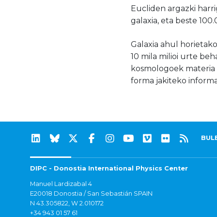
Eucliden argazki harri
galaxia, eta beste 100
Galaxia ahul horietako 
10 mila milioi urte be
kosmologoek
materia
forma
jakiteko
informa
BUL
DIPC - Donostia International Physics Center
Manuel Lardizabal 4
E20018 Donostia / San Sebastián SPAIN
N 43.305822, W 2.010172
+34 943 01 57 61