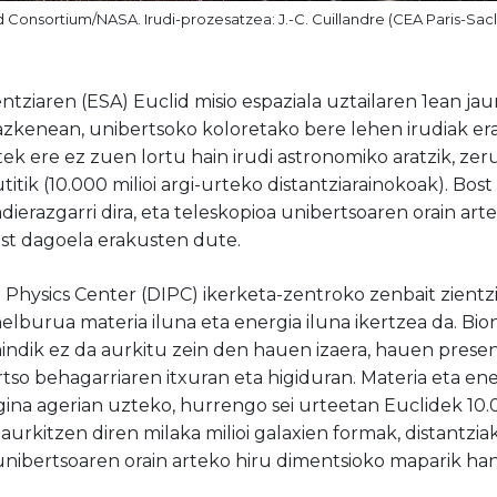
d Consortium/NASA. Irudi-prozesatzea: J.-C. Cuillandre (CEA Paris-Sac
ziaren (ESA) Euclid misio espaziala uztailaren 1ean jaur
 azkenean, unibertsoko koloretako bere lehen irudiak era
tek ere ez zuen lortu hain irudi astronomiko aratzik, z
titik (10.000 milioi argi-urteko distantziarainokoak). Bos
dierazgarri dira, eta teleskopioa unibertsoaren orain ar
st dagoela erakusten dute.
 Physics Center (DIPC) ikerketa-zentroko zenbait zientzi
helburua materia iluna eta energia iluna ikertzea da. Bi
indik ez da aurkitu zein den hauen izaera, hauen present
rtso behagarriaren itxuran eta higiduran. Materia eta en
gina agerian uzteko, hurrengo sei urteetan Euclidek
10.
 aurkitzen diren
milaka milioi galaxien formak, distant
unibertsoaren orain arteko hiru dimentsioko maparik ha