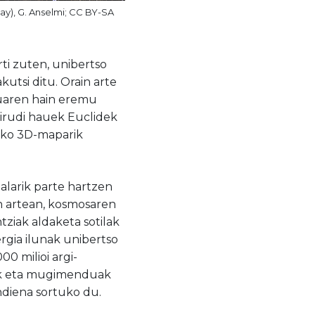
lay), G. Anselmi; CC BY-SA
ti zuten, unibertso
kutsi ditu. Orain arte
eruaren hain eremu
t irudi hauek Euclidek
teko 3D-maparik
alarik parte hartzen
on artean, kosmosaren
ziak aldaketa sotilak
ergia ilunak unibertso
000 milioi argi-
ziak eta mugimenduak
ndiena sortuko du.