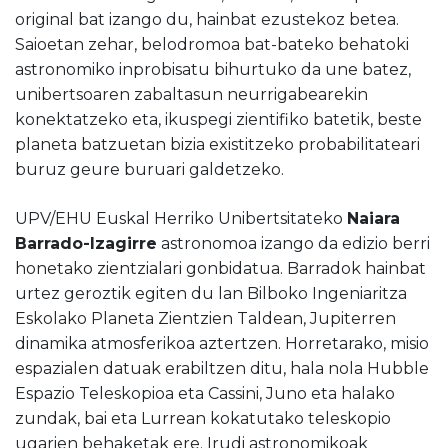
original bat izango du, hainbat ezustekoz betea.
Saioetan zehar, belodromoa bat-bateko behatoki
astronomiko inprobisatu bihurtuko da une batez,
unibertsoaren zabaltasun neurrigabearekin
konektatzeko eta, ikuspegi zientifiko batetik, beste
planeta batzuetan bizia existitzeko probabilitateari
buruz geure buruari galdetzeko.
UPV/EHU Euskal Herriko Unibertsitateko
Naiara
Barrado-Izagirre
astronomoa izango da edizio berri
honetako zientzialari gonbidatua. Barradok hainbat
urtez geroztik egiten du lan Bilboko Ingeniaritza
Eskolako Planeta Zientzien Taldean, Jupiterren
dinamika atmosferikoa aztertzen. Horretarako, misio
espazialen datuak erabiltzen ditu, hala nola Hubble
Espazio Teleskopioa eta Cassini, Juno eta halako
zundak, bai eta Lurrean kokatutako teleskopio
ugarien behaketak ere. Irudi astronomikoak