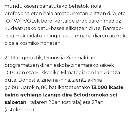
mundu osoan banatutako behatoki nola
profesionaletan hala amateurretan biltzen dira, eta
IOPW/PVOLek bere ikertalde propioaren medioz
kudeatutako datu-basea elikatzen dute. Barrado-
Izagirrek gidatu egingo gaitu emanaldiaren aurreko
bidaia kosmiko honetan.
2019az geroztik, Donostia Zinemaldian
programatzen diren eskola-zinemarako saioek
DIPCren eta Euskadiko Filmategiaren lankidetza
dute. Donostia, zinema-hiria, zientzia-hiria
goiburuarekin, 80 bat ikastetxetako
13.000 ikasle
baino gehiago izango dira Belodromoko sei
saioetan
, irailaren 20an (ostirala) eta 27an
(astelehena).