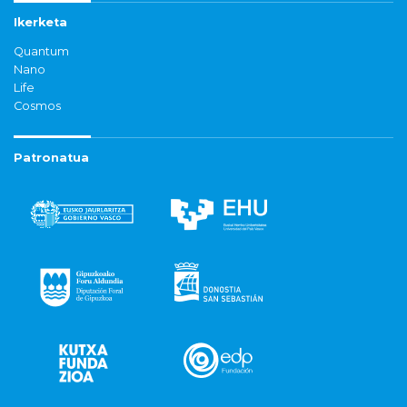
Ikerketa
Quantum
Nano
Life
Cosmos
Patronatua