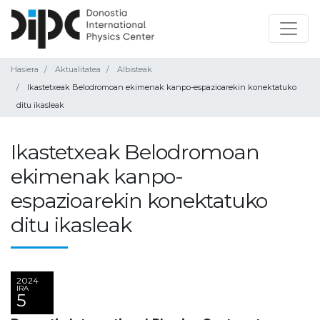
Hasiera
Aktualitatea
Albisteak
Ikastetxeak Belodromoan ekimenak kanpo-espazioarekin konektatuko
ditu ikasleak
Ikastetxeak Belodromoan
ekimenak kanpo-
espazioarekin konektatuko
ditu ikasleak
2024
IRA
5