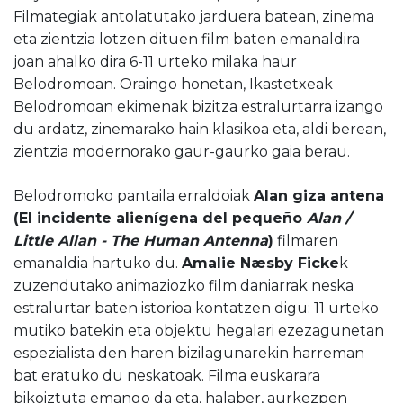
Filmategiak antolatutako jarduera batean, zinema
eta zientzia lotzen dituen film baten emanaldira
joan ahalko dira 6-11 urteko milaka haur
Belodromoan. Oraingo honetan, Ikastetxeak
Belodromoan ekimenak bizitza estralurtarra izango
du ardatz, zinemarako hain klasikoa eta, aldi berean,
zientzia modernorako gaur-gaurko gaia berau.
Belodromoko pantaila erraldoiak
Alan giza antena
(El incidente alienígena del pequeño
Alan /
Little Allan - The Human Antenna
)
filmaren
emanaldia hartuko du.
Amalie Næsby Ficke
k
zuzendutako animaziozko film daniarrak neska
estralurtar baten istorioa kontatzen digu: 11 urteko
mutiko batekin eta objektu hegalari ezezagunetan
espezialista den haren bizilagunarekin harreman
bat eratuko du neskatoak. Filma euskarara
bikoiztuta emango da eta, halaber, aurkezpen