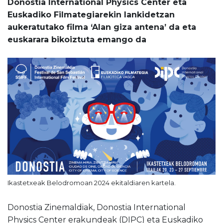
Donostia International Physics Center eta
Euskadiko Filmategiarekin lankidetzan
aukeratutako filma ‘Alan giza antena’ da eta
euskarara bikoiztuta emango da
Ikastetxeak Belodromoan 2024 ekitaldiaren kartela.
Donostia Zinemaldiak, Donostia International
Physics Center erakundeak (DIPC) eta Euskadiko