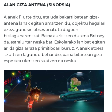
ALAN GIZA ANTENA (SINOPSIA)
Alanek 11 urte ditu, eta uda bakarti batean giza-
antena lanak egiten amaitzen du, objektu hegalari
ezezagunekin obsesionatuta dagoen
bizilagunarentzat. Baina aurkitzen dutena Britney
da, estralurtar neska bat. Eskolarako lan bat egiten
ari da giza arraza primitiboari buruz. Alanek etxera
itzultzen lagundu behar dio, baina bitartean giza
espeziea ulertzen saiatzen da neska.