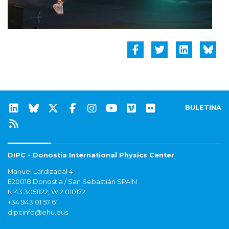
BULETINA
DIPC - Donostia International Physics Center
Manuel Lardizabal 4
E20018 Donostia / San Sebastián SPAIN
N 43.305822, W 2.010172
+34 943 01 57 61
dipcinfo@ehu.eus