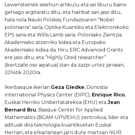
Lewensteinek seiehun artikulu eta sei liburu baino
gehiago argitaratu ditu, eta hainbat sari jaso ditu,
hala nola Nauki Polskiej Fundazioaren "Nobel
poloniarra" saria, Optika Kuantiko eta Elektronikoko
EPS saria eta Willis Lamb saria. Poloniako Zientzia
Akademiako atzerriko kidea eta Europako
Akademiako kidea da. Hiru ERC Advanced Grants
ere jaso ditu, eta “Highly Cited researcher”
(ikertzaile oso aipatua) izan da zazpi urtez jarraian,
2014tik 2020ra.
Ikerbasque ikerlari
Geza Giedke
, Donostia
International Physics Center (DIPC),
Enrique Rico
,
Euskal Herriko Unibertsitatekoa (EHU) eta
Jean
Bernard Bru
, Basque Center for Applied
Mathematics (BCAM-UPV/EHU) zentrokoa, lider eta
adituak dira teknologia kuantikoetan Euskal
Herrian, eta elkarlanean jarri dute martxan IKUR