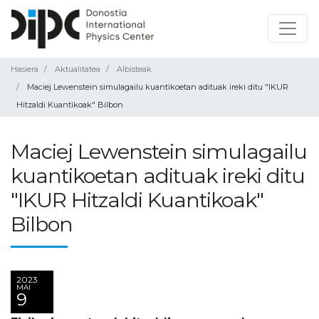
Hasiera
Aktualitatea
Albisteak
Maciej Lewenstein simulagailu kuantikoetan adituak ireki ditu "IKUR
Hitzaldi Kuantikoak" Bilbon
Maciej Lewenstein simulagailu
kuantikoetan adituak ireki ditu
"IKUR Hitzaldi Kuantikoak"
Bilbon
2023
MAI
9