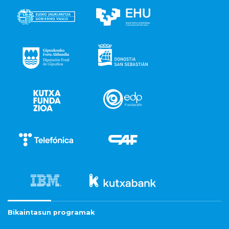
Bikaintasun programak