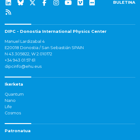
BULETINA
DIPC - Donostia International Physics Center
Manuel Lardizabal 4
E20018 Donostia / San Sebastián SPAIN
N 43.305822, W 2.010172
+34 943 01 57 61
dipcinfo@ehu.eus
Ikerketa
Quantum
Nano
Life
Cosmos
Patronatua