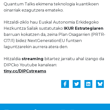
Quantum Talks ekimena teknologia kuantikoen
oinarriak ezagutzera emateko.
Hitzaldi-ziklo hau Euskal Autonomia Erkidegoko
Hezkuntza Sailak sustatutako
IKUR Estrategiaren
barruan kokatzen da, zeina Plan Osagarrien (PRTR-
Cl7.I1) bidez NextGenerationEU funtsen
laguntzarekin aurrera atera den.
Hitzaldia
streaming
bitartez jarraitu ahal izango da
DIPCko Youtube kanalean:
tiny.cc/DIPCstreams