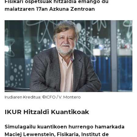
Fisikari ospetsuak hitzaldia emango du
maiatzaren 17an Azkuna Zentroan
Irudiaren Kreditua: ©ICFO / V. Montero
IKUR Hitzaldi Kuantikoak
Simulagailu kuantikoen hurrengo hamarkada
Maciej Lewenstein, Fisikaria, Institut de