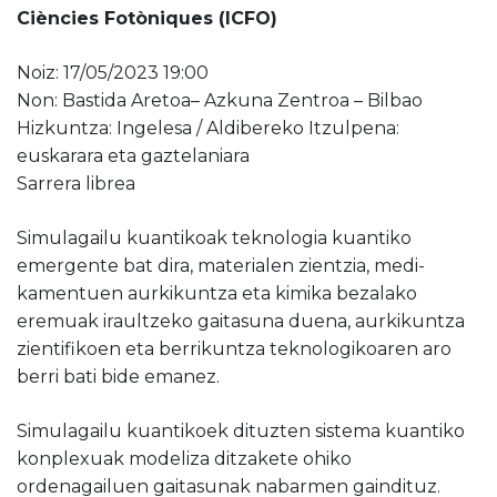
Ciències Fotòniques (ICFO)
Noiz: 17/05/2023 19:00
Non: Bastida Aretoa– Azkuna Zentroa – Bilbao
Hizkuntza: Ingelesa / Aldibereko Itzulpena:
euskarara eta gaztelaniara
Sarrera librea
Simulagailu kuantikoak teknologia kuantiko
emergente bat dira, materialen zientzia, medi-
kamentuen aurkikuntza eta kimika bezalako
eremuak iraultzeko gaitasuna duena, aurkikuntza
zientifikoen eta berrikuntza teknologikoaren aro
berri bati bide emanez.
Simulagailu kuantikoek dituzten sistema kuantiko
konplexuak modeliza ditzakete ohiko
ordenagailuen gaitasunak nabarmen gaindituz.