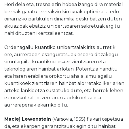
Hori dela eta, tresna ezin hobea izango dira material
berriak garatu, erreakzio kimikoak optimizatu edo
oinarrizko partikulen dinamika deskribatzen duten
ekuazioak ebatziz unibertsoaren sekretuak argitu
nahi dituzten ikertzaileentzat.
Ordenagailu kuantiko unibertsalak iritsi aurretik
ere, aurrerapen esanguratsuak espero ditzakegu
simulagailu kuantikoei esker zientziaren eta
teknologiaren hainbat arlotan. Potentzia handitu
eta haren erabilera orokortu ahala, simulagailu
kuantikoek zientziaren hainbat alorretako ikerlarien
arteko lankidetza sustatuko dute, eta horrek lehen
ezinezkotzat jotzen ziren aurkikuntza eta
aurrerapenak ekarriko ditu.
Maciej Lewenstein
(Varsovia, 1955) fisikari ospetsua
da, eta ekarpen garrantzitsuak egin ditu hainbat