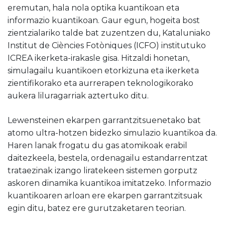
eremutan, hala nola optika kuantikoan eta
informazio kuantikoan. Gaur egun, hogeita bost
zientzialariko talde bat zuzentzen du, Kataluniako
Institut de Ciències Fotòniques (ICFO) institutuko
ICREA ikerketa-irakasle gisa. Hitzaldi honetan,
simulagailu kuantikoen etorkizuna eta ikerketa
zientifikorako eta aurrerapen teknologikorako
aukera liluragarriak aztertuko ditu.
Lewensteinen ekarpen garrantzitsuenetako bat
atomo ultra-hotzen bidezko simulazio kuantikoa da.
Haren lanak frogatu du gas atomikoak erabil
daitezkeela, bestela, ordenagailu estandarrentzat
trataezinak izango liratekeen sistemen gorputz
askoren dinamika kuantikoa imitatzeko. Informazio
kuantikoaren arloan ere ekarpen garrantzitsuak
egin ditu, batez ere gurutzaketaren teorian.