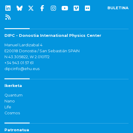
BULETINA
DIPC - Donostia International Physics Center
Manuel Lardizabal 4
E20018 Donostia / San Sebastián SPAIN
N 43.305822, W 2.010172
+34 943 01 57 61
dipcinfo@ehu.eus
Ikerketa
Quantum
Nano
Life
Cosmos
Patronatua