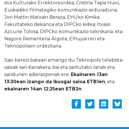
eta Kulturako Errektoreordea; Cristina Tapia Huici,
Euskadiko Filmategiko komunikazio-arduraduna;
Jon Mattin Matxain Beraza, EHUko Kimika
Fakultateko dekanoa eta DIPCko kidea; Itxaso
Azcune Tolosa, DIPCko komunikazio-teknikaria; eta
Nagore Rementeria Argote, Elhuyarren eta
Teknopolisen ordezkaria.
Saio berezi batean emango du Teknopolis telebista-
saioak sari-banaketa, bai eta saritutako lanak eta
saridunen adierazpenak ere.
Ekainaren 13an
13:30ean izango da ikusgai saioa ETB1en
, eta
ekainaren 14an 12:25ean ETB2n
.