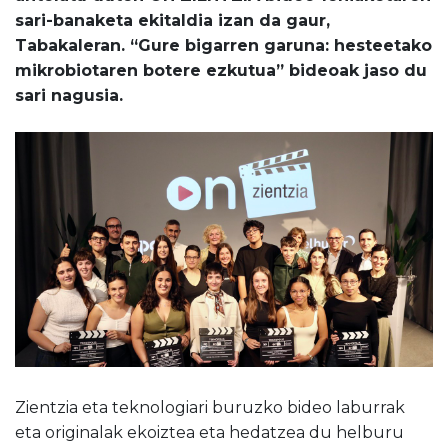
sari-banaketa ekitaldia izan da gaur,
Tabakaleran. “Gure bigarren garuna: hesteetako
mikrobiotaren botere ezkutua” bideoak jaso du
sari nagusia.
Zientzia eta teknologiari buruzko bideo laburrak
eta originalak ekoiztea eta hedatzea du helburu