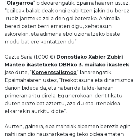
"
Olagarroa
” bideoarengatik. Epaimahaiaren ustez,
“egileak baliabideak ongi erabiltzen jakin du berez
irudiz janzteko zaila den gai baterako. Animalia
berezi baten berri ematen digu, xehetasun
askorekin, eta adimena eboluzionatzeko beste
modu bat ere kontatzen du”.
Gazte Saria (1.000 €)
Donostiako Xabier Zubiri
Manteo ikastetxeko DBHko 3. mailako ikasleek
jaso dute, ”
Komentsalismoa
” lanarengatik.
Epaimahaiaren ustez, “freskotasuna eta dinamismoa
darion bideoa da, eta nabari da talde-lanean
primeran aritu direla. Egunerokoan identifikatu
duten arazo bat aztertu, azaldu eta irtenbidea
elkarrekin aurkitu diote”.
Aurten, gainera, epaimahaiak aipamen berezia egin
nahi izan dio hausnarketa egiteko bidea ematen