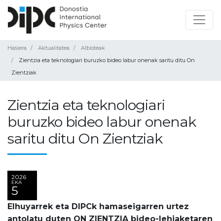
Hasiera
Aktualitatea
Albisteak
Zientzia eta teknologiari buruzko bideo labur onenak saritu ditu On
Zientziak
Zientzia eta teknologiari
buruzko bideo labur onenak
saritu ditu On Zientziak
2026
EKA
5
Elhuyarrek eta DIPCk hamaseigarren urtez
antolatu duten ON ZIENTZIA bideo-lehiaketaren