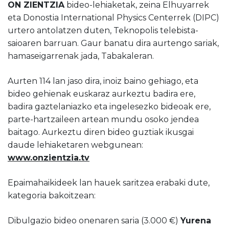
ON ZIENTZIA
bideo-lehiaketak, zeina Elhuyarrek
eta Donostia International Physics Centerrek (DIPC)
urtero antolatzen duten, Teknopolis telebista-
saioaren barruan. Gaur banatu dira aurtengo sariak,
hamaseigarrenak jada, Tabakaleran.
Aurten 114 lan jaso dira, inoiz baino gehiago, eta
bideo gehienak euskaraz aurkeztu badira ere,
badira gaztelaniazko eta ingelesezko bideoak ere,
parte-hartzaileen artean mundu osoko jendea
baitago. Aurkeztu diren bideo guztiak ikusgai
daude lehiaketaren webgunean:
www.onzientzia.tv
Epaimahaikideek lan hauek saritzea erabaki dute,
kategoria bakoitzean:
Dibulgazio bideo onenaren saria (3.000 €)
Yurena