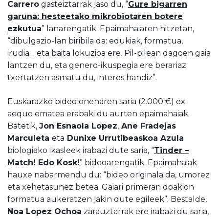
Carrero
gasteiztarrak jaso du, “
Gure bigarren
garuna: hesteetako mikrobiotaren botere
ezkutua
” lanarengatik. Epaimahaiaren hitzetan,
“dibulgazio-lan biribila da: edukiak, formatua,
irudia… eta baita lokuzioa ere. Pil-pilean dagoen gaia
lantzen du, eta genero-ikuspegia ere berariaz
txertatzen asmatu du, interes handiz”.
Euskarazko bideo onenaren saria (2.000 €) ex
aequo ematea erabaki du aurten epaimahaiak.
Batetik,
Jon Esnaola Lopez
,
Ane Fradejas
Marculeta
eta
Dunixe Urrutibeaskoa Azula
biologiako ikasleek irabazi dute saria, “
Tinder –
Match! Edo Kosk!
” bideoarengatik. Epaimahaiak
hauxe nabarmendu du: “bideo originala da, umorez
eta xehetasunez betea. Gaiari primeran doakion
formatua aukeratzen jakin dute egileek”. Bestalde,
Noa Lopez Ochoa
zarauztarrak ere irabazi du saria,