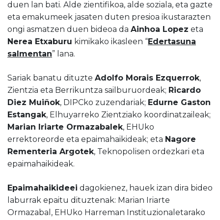
duen lan bati. Alde zientifikoa, alde soziala, eta gazte
eta emakumeek jasaten duten presioa ikustarazten
ongi asmatzen duen bideoa da
Ainhoa Lopez
eta
Nerea Etxaburu
kimikako ikasleen “
Edertasuna
salmentan
” lana.
Sariak banatu dituzte
Adolfo Morais Ezquerrok
,
Zientzia eta Berrikuntza sailburuordeak;
Ricardo
Diez Muiñok
, DIPCko zuzendariak;
Edurne Gaston
Estangak
, Elhuyarreko Zientziako koordinatzaileak;
Marian Iriarte Ormazabalek
, EHUko
errektoreorde eta epaimahaikideak; eta
Nagore
Rementeria Argotek
, Teknopolisen ordezkari eta
epaimahaikideak.
Epaimahaikideei
dagokienez, hauek izan dira bideo
laburrak epaitu dituztenak: Marian Iriarte
Ormazabal, EHUko Harreman Instituzionaletarako