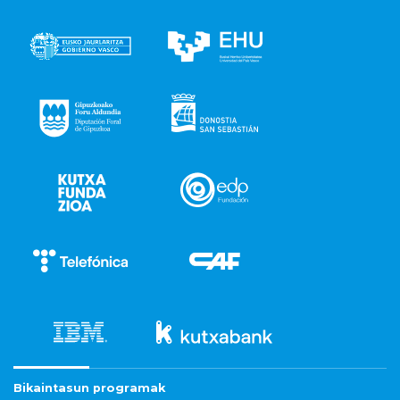
Bikaintasun programak