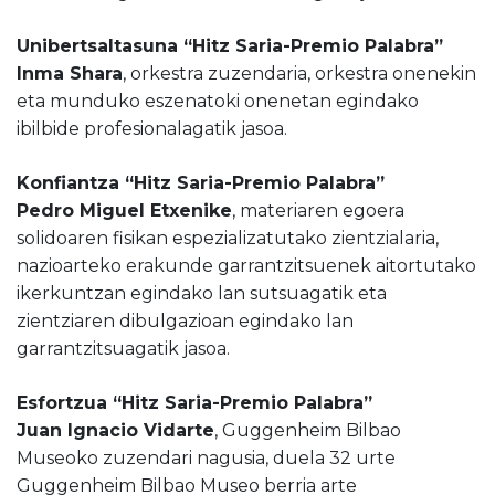
Unibertsaltasuna “Hitz Saria-Premio Palabra”
Inma Shara
, orkestra zuzendaria, orkestra onenekin
eta munduko eszenatoki onenetan egindako
ibilbide profesionalagatik jasoa.
Konfiantza “Hitz Saria-Premio Palabra”
Pedro Miguel Etxenike
, materiaren egoera
solidoaren fisikan espezializatutako zientzialaria,
nazioarteko erakunde garrantzitsuenek aitortutako
ikerkuntzan egindako lan sutsuagatik eta
zientziaren dibulgazioan egindako lan
garrantzitsuagatik jasoa.
Esfortzua “Hitz Saria-Premio Palabra”
Juan Ignacio Vidarte
, Guggenheim Bilbao
Museoko zuzendari nagusia, duela 32 urte
Guggenheim Bilbao Museo berria arte