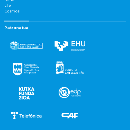
Life
Cosmos
Patronatua