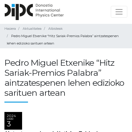
Hasiera
Aktualitatea
Albisteak
Pedro Miguel Etxenike “Hitz Sariak-Premios Palabra” aintzatespenen
lehen edizioko sarituen artean
Pedro Miguel Etxenike “Hitz
Sariak-Premios Palabra”
aintzatespenen lehen edizioko
sarituen artean
2024
URR
3