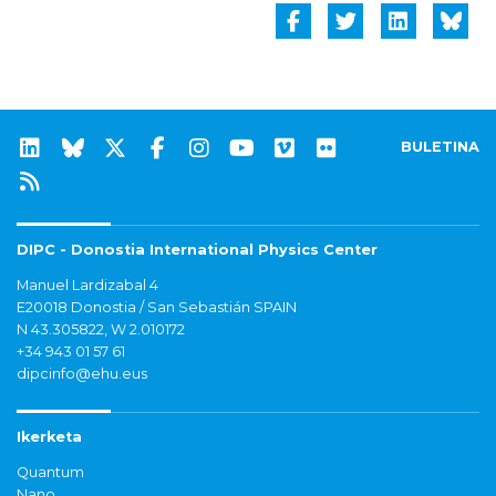
BULETINA
DIPC - Donostia International Physics Center
Manuel Lardizabal 4
E20018 Donostia / San Sebastián SPAIN
N 43.305822, W 2.010172
+34 943 01 57 61
dipcinfo@ehu.eus
Ikerketa
Quantum
Nano