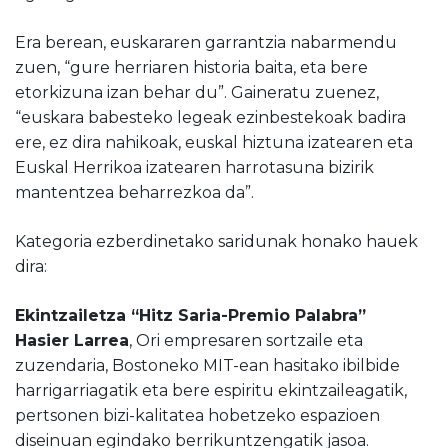
Era berean, euskararen garrantzia nabarmendu
zuen, “gure herriaren historia baita, eta bere
etorkizuna izan behar du”. Gaineratu zuenez,
“euskara babesteko legeak ezinbestekoak badira
ere, ez dira nahikoak, euskal hiztuna izatearen eta
Euskal Herrikoa izatearen harrotasuna bizirik
mantentzea beharrezkoa da”.
Kategoria ezberdinetako saridunak honako hauek
dira:
Ekintzailetza “Hitz Saria-Premio Palabra”
Hasier Larrea
, Ori empresaren sortzaile eta
zuzendaria, Bostoneko MIT-ean hasitako ibilbide
harrigarriagatik eta bere espiritu ekintzaileagatik,
pertsonen bizi-kalitatea hobetzeko espazioen
diseinuan egindako berrikuntzengatik jasoa.