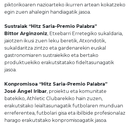
piktorikoaren nazioarteko ikurren artean kokatzeko
egin zuen ahalegin handiagatik jasoa.
Sustraiak “Hitz Saria-Premio Palabra”
Bittor Arginzoniz
, Etxebarri Erretegiko sukaldaria,
jaiotzen ikusi zuen leku beretik, Atxondotik,
sukaldaritza zintzo eta gardenarekin euskal
gastronomiaren sustraiekiko eta bertako
produktuekiko erakutsitatako fideltasunagatik
jasoa.
Konpromisoa “Hitz Saria-Premio Palabra”
José Ángel Iribar
, proiektu eta komunitate
batekiko, Athletic Clubarekiko hain zuzen,
erakutsitako leialtasunagatik futbolaren munduan
erreferentea, futbolari gisa eta ibilbide profesionalaz
harago erakutsitako konpromisoagatik jasoa.