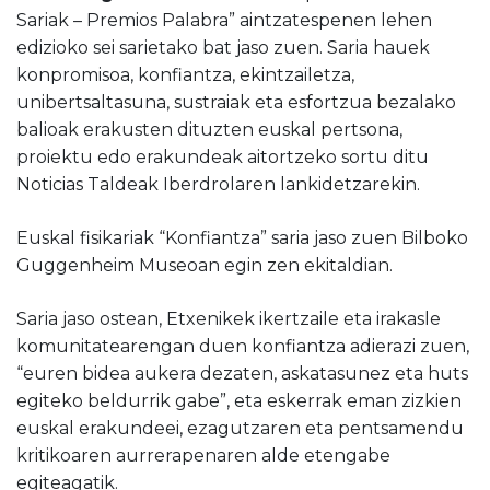
Sariak – Premios Palabra” aintzatespenen lehen
edizioko sei sarietako bat jaso zuen. Saria hauek
konpromisoa, konfiantza, ekintzailetza,
unibertsaltasuna, sustraiak eta esfortzua bezalako
balioak erakusten dituzten euskal pertsona,
proiektu edo erakundeak aitortzeko sortu ditu
Noticias Taldeak Iberdrolaren lankidetzarekin.
Euskal fisikariak “Konfiantza” saria jaso zuen Bilboko
Guggenheim Museoan egin zen ekitaldian.
Saria jaso ostean, Etxenikek ikertzaile eta irakasle
komunitatearengan duen konfiantza adierazi zuen,
“euren bidea aukera dezaten, askatasunez eta huts
egiteko beldurrik gabe”, eta eskerrak eman zizkien
euskal erakundeei, ezagutzaren eta pentsamendu
kritikoaren aurrerapenaren alde etengabe
egiteagatik.