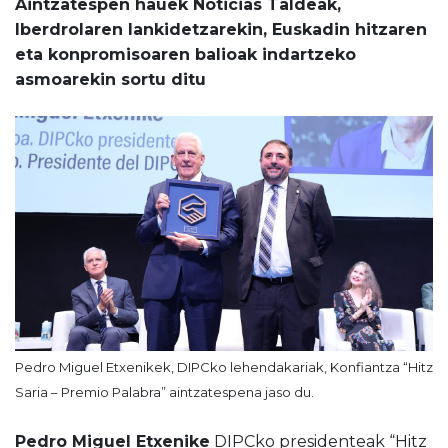
Aintzatespen hauek Noticias Taldeak,
Iberdrolaren lankidetzarekin, Euskadin hitzaren
eta konpromisoaren balioak indartzeko
asmoarekin sortu ditu
Pedro Miguel Etxenikek, DIPCko lehendakariak, Konfiantza “Hitz
Saria – Premio Palabra” aintzatespena jaso du.
Pedro Miguel Etxenike
DIPCko presidenteak “Hitz