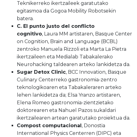
Teknikerreko ikertzaileek garatutako
egitasmoa da Gogoa Mobility Robotsekin
batera.
C. El punto justo del conflicto
cognitivo
, Laura MM artistaren, Basque Center
on Cognition, Brain and Language (BCBL)
zentroko Manuela Rizzoli eta Marta La Pietra
ikertzaileen eta Medialab Tabakalerako
Neurohacking taldearen arteko lankidetza da.
Sugar Detox Clinic
, BCC Innovation, Basque
Culinary Centerreko gastronomia-zentro
teknologikoaren eta Tabakaleraren arteko
lehen lankidetza da; Elsa Yranzo artistaren,
Elena Romeo gastronomia-zientzietako
doktorearen eta Nahuel Pazos sukaldari
ikertzailearen artean garatutako proiektua da.
Compost computacional
, Donostia
International Physics Centerren (DIPC) eta