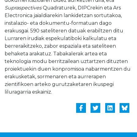
dokumentazioaren bidez aurkezten dira, eta
Supraspectives
Quadraturek, DIPCrekin eta Ars
Electronica jaialdiarekin lankidetzan sortutakoa,
instalazio- eta dokumentu-formatuan dago
erakusgai. 590 sateliteren datuak erabiltzen ditu
Lurraren irudiak espekulatiboki kalkulatu eta
berreraikitzeko, zabor espaziala eta sateliteen
behaketa arakatuz. Tabakalerak artea eta
teknologia modu berritzailean uztartzen dituzten
proiektuekin duen konpromisoa nabarmentzen du
erakusketak, sormenaren eta aurrerapen
zientifikoen arteko gurutzaketaren ikuspegi
liluragarria eskainiz.