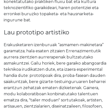
konektatutako praktiken fluxu bat eta kultura
teknozientifiko garaikideari, haren potentziei eta
erronkei buruzko topaketa- eta hausnarketa-
ingurune bat.
Lau prototipo artistiko
Erakusketaren izenburuak “asmamen-makinetara”
garamatza; hala esaten zitzaien Errenazimentutik
aurrera zientzien aurrerapenak bultzatutako
asmakuntzei. Gailu horiek, bere garaiko abangoardia
teknikoa irudikatzen dute, eta izaera esperimental
handia dute: prototipoak dira, proba-fasean dauden
saiakuntzak, bere gizarte-testuinguruaren beharrei
erantzun zehatzak ematen dizkietenak. Gainera,
modu kolaboratiboan konbinatutako talentuen
emaitza dira, "tailer moduan" sortutakoak, artisten,
artisauen, zientzialarien, diseinatzaileen, filosofoen,