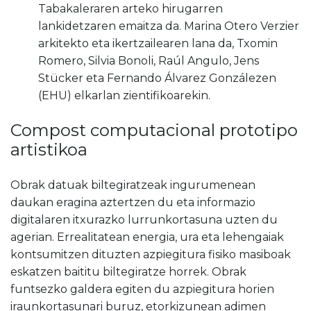
Tabakaleraren arteko hirugarren
lankidetzaren emaitza da. Marina Otero Verzier
arkitekto eta ikertzailearen lana da, Txomin
Romero, Silvia Bonoli, Raúl Angulo, Jens
Stücker eta Fernando Álvarez Gonzálezen
(EHU) elkarlan zientifikoarekin.
Compost computacional prototipo
artistikoa
Obrak datuak biltegiratzeak ingurumenean
daukan eragina aztertzen du eta informazio
digitalaren itxurazko lurrunkortasuna uzten du
agerian. Errealitatean energia, ura eta lehengaiak
kontsumitzen dituzten azpiegitura fisiko masiboak
eskatzen baititu biltegiratze horrek. Obrak
funtsezko galdera egiten du azpiegitura horien
iraunkortasunari buruz, etorkizunean adimen