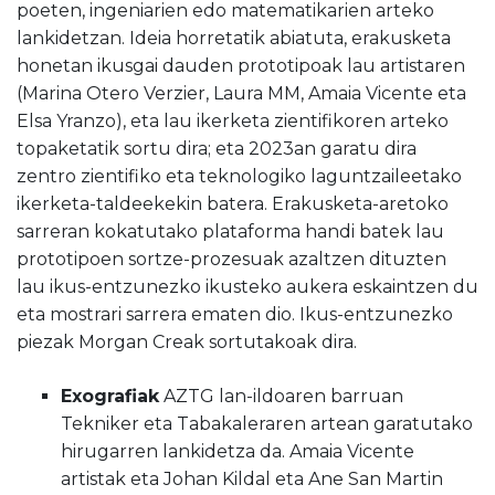
poeten, ingeniarien edo matematikarien arteko
lankidetzan. Ideia horretatik abiatuta, erakusketa
honetan ikusgai dauden prototipoak lau artistaren
(Marina Otero Verzier, Laura MM, Amaia Vicente eta
Elsa Yranzo), eta lau ikerketa zientifikoren arteko
topaketatik sortu dira; eta 2023an garatu dira
zentro zientifiko eta teknologiko laguntzaileetako
ikerketa-taldeekekin batera. Erakusketa-aretoko
sarreran kokatutako plataforma handi batek lau
prototipoen sortze-prozesuak azaltzen dituzten
lau ikus-entzunezko ikusteko aukera eskaintzen du
eta mostrari sarrera ematen dio. Ikus-entzunezko
piezak Morgan Creak sortutakoak dira.
Exografiak
AZTG lan-ildoaren barruan
Tekniker eta Tabakaleraren artean garatutako
hirugarren lankidetza da. Amaia Vicente
artistak eta Johan Kildal eta Ane San Martin