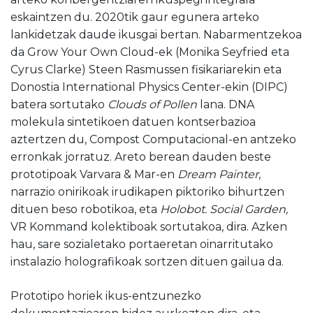
eskaintzen du. 2020tik gaur egunera arteko
lankidetzak daude ikusgai bertan. Nabarmentzekoa
da Grow Your Own Cloud-ek (Monika Seyfried eta
Cyrus Clarke) Steen Rasmussen fisikariarekin eta
Donostia International Physics Center-ekin (DIPC)
batera sortutako
Clouds of Pollen
lana. DNA
molekula sintetikoen datuen kontserbazioa
aztertzen du, Compost Computacional-en antzeko
erronkak jorratuz. Areto berean dauden beste
prototipoak Varvara & Mar-en
Dream Painter
,
narrazio onirikoak irudikapen piktoriko bihurtzen
dituen beso robotikoa, eta
Holobot. Social Garden,
VR Kommand kolektiboak sortutakoa, dira. Azken
hau, sare sozialetako portaeretan oinarritutako
instalazio holografikoak sortzen dituen gailua da.
Prototipo horiek ikus-entzunezko