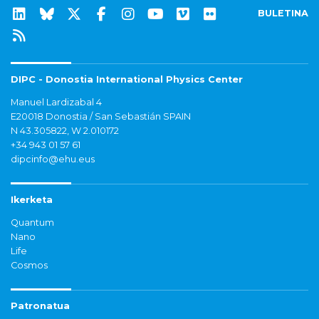
BULETINA
DIPC - Donostia International Physics Center
Manuel Lardizabal 4
E20018 Donostia / San Sebastián SPAIN
N 43.305822, W 2.010172
+34 943 01 57 61
dipcinfo@ehu.eus
Ikerketa
Quantum
Nano
Life
Cosmos
Patronatua