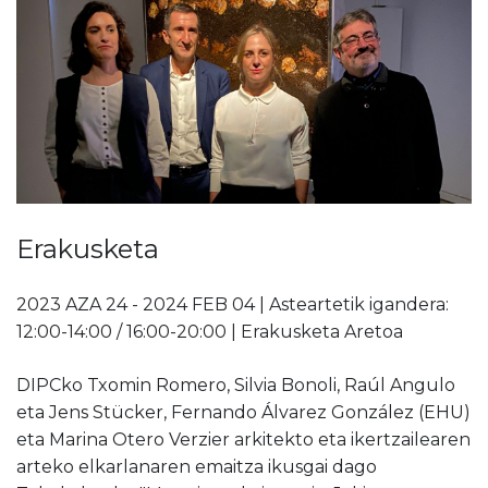
Erakusketa
2023 AZA 24 - 2024 FEB 04 | Asteartetik igandera:
12:00-14:00 / 16:00-20:00 | Erakusketa Aretoa
DIPCko
Txomin Romero, Silvia Bonoli, Raúl Angulo
eta Jens Stücker, Fernando Álvarez González (EHU)
eta
Marina Otero Verzier arkitekto
eta ikertzailearen
arteko elkarlanaren emaitza ikusgai dago