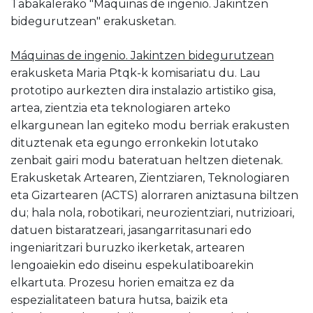
Tabakalerako "Maquinas de ingenio. Jakintzen
bidegurutzean" erakusketan.
Máquinas de ingenio. Jakintzen bidegurutzean
erakusketa Maria Ptqk-k komisariatu du. Lau
prototipo aurkezten dira instalazio artistiko gisa,
artea, zientzia eta teknologiaren arteko
elkargunean lan egiteko modu berriak erakusten
dituztenak eta egungo erronkekin lotutako
zenbait gairi modu bateratuan heltzen dietenak.
Erakusketak Artearen, Zientziaren, Teknologiaren
eta Gizartearen (ACTS) alorraren aniztasuna biltzen
du; hala nola, robotikari, neurozientziari, nutrizioari,
datuen bistaratzeari, jasangarritasunari edo
ingeniaritzari buruzko ikerketak, artearen
lengoaiekin edo diseinu espekulatiboarekin
elkartuta. Prozesu horien emaitza ez da
espezialitateen batura hutsa, baizik eta