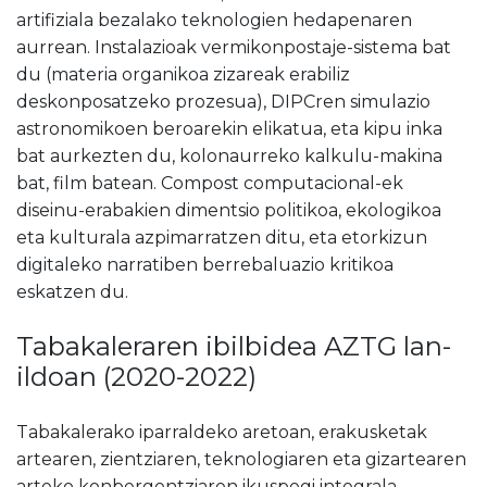
artifiziala bezalako teknologien hedapenaren
aurrean. Instalazioak vermikonpostaje-sistema bat
du (materia organikoa zizareak erabiliz
deskonposatzeko prozesua), DIPCren simulazio
astronomikoen beroarekin elikatua, eta kipu inka
bat aurkezten du, kolonaurreko kalkulu-makina
bat, film batean. Compost computacional-ek
diseinu-erabakien dimentsio politikoa, ekologikoa
eta kulturala azpimarratzen ditu, eta etorkizun
digitaleko narratiben berrebaluazio kritikoa
eskatzen du.
Tabakaleraren ibilbidea AZTG lan-
ildoan (2020-2022)
Tabakalerako iparraldeko aretoan, erakusketak
artearen, zientziaren, teknologiaren eta gizartearen
arteko konbergentziaren ikuspegi integrala