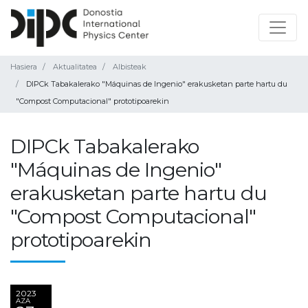
Hasiera
Aktualitatea
Albisteak
DIPCk Tabakalerako "Máquinas de Ingenio" erakusketan parte hartu du
"Compost Computacional" prototipoarekin
DIPCk Tabakalerako
"Máquinas de Ingenio"
erakusketan parte hartu du
"Compost Computacional"
prototipoarekin
2023
AZA