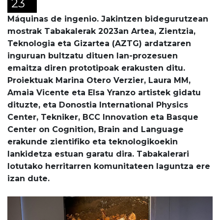
23
Máquinas de ingenio. Jakintzen bidegurutzean
mostrak Tabakalerak 2023an Artea, Zientzia,
Teknologia eta Gizartea (AZTG) ardatzaren
inguruan bultzatu dituen lan-prozesuen
emaitza diren prototipoak erakusten ditu.
Proiektuak Marina Otero Verzier, Laura MM,
Amaia Vicente eta Elsa Yranzo artistek gidatu
dituzte, eta Donostia International Physics
Center, Tekniker, BCC Innovation eta Basque
Center on Cognition, Brain and Language
erakunde zientifiko eta teknologikoekin
lankidetza estuan garatu dira. Tabakalerari
lotutako herritarren komunitateen laguntza ere
izan dute.