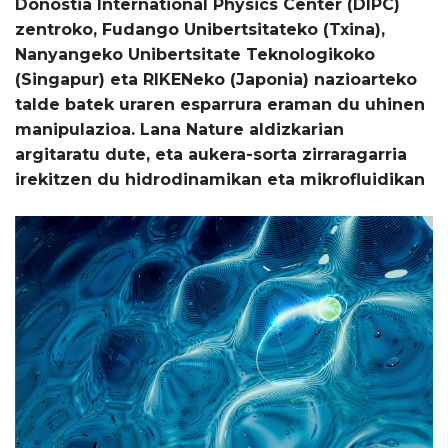
Donostia International Physics Center (DIPC)
zentroko, Fudango Unibertsitateko (Txina),
Nanyangeko Unibertsitate Teknologikoko
(Singapur) eta RIKENeko (Japonia) nazioarteko
talde batek uraren esparrura eraman du uhinen
manipulazioa. Lana Nature aldizkarian
argitaratu dute, eta aukera-sorta zirraragarria
irekitzen du hidrodinamikan eta mikrofluidikan