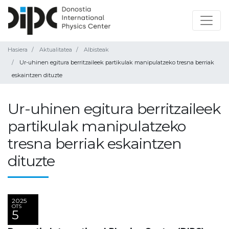
Hasiera
Aktualitatea
Albisteak
Ur-uhinen egitura berritzaileek partikulak manipulatzeko tresna berriak
eskaintzen dituzte
Ur-uhinen egitura berritzaileek
partikulak manipulatzeko
tresna berriak eskaintzen
dituzte
2025
OTS
5