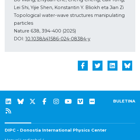
Lei Shi, Yijie Shen, Konstantin Y. Bliokh eta Jian Zi
Topological water-wave structures manipulating
particles
Nature 638, 394-400 (2025)
DOI:
10.1038/s41586-024-08384-y
BULETINA
DIPC - Donostia International Physics Center