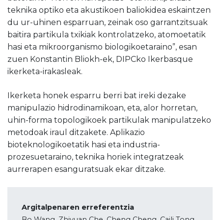
teknika optiko eta akustikoen baliokidea eskaintzen
du ur-uhinen esparruan, zeinak oso garrantzitsuak
baitira partikula txikiak kontrolatzeko, atomoetatik
hasi eta mikroorganismo biologikoetaraino”, esan
zuen Konstantin Bliokh-ek, DIPCko Ikerbasque
ikerketa-irakasleak.
Ikerketa honek esparru berri bat ireki dezake
manipulazio hidrodinamikoan, eta, alor horretan,
uhin-forma topologikoek partikulak manipulatzeko
metodoak iraul ditzakete. Aplikazio
bioteknologikoetatik hasi eta industria-
prozesuetaraino, teknika horiek integratzeak
aurrerapen esanguratsuak ekar ditzake.
Argitalpenaren erreferentzia
Bo Wang, Zhiyuan Che, Cheng Cheng, Caili Tong,