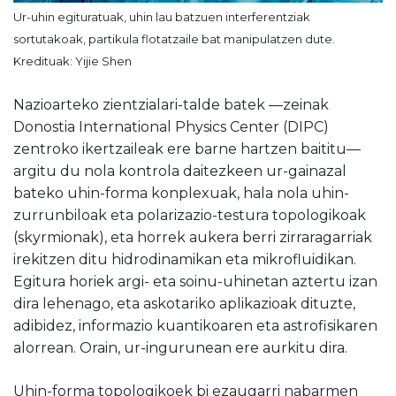
Ur-uhin egituratuak, uhin lau batzuen interferentziak
sortutakoak, partikula flotatzaile bat manipulatzen dute.
Kredituak: Yijie Shen
Nazioarteko zientzialari-talde batek —zeinak
Donostia International Physics Center (DIPC)
zentroko ikertzaileak ere barne hartzen baititu—
argitu du nola kontrola daitezkeen ur-gainazal
bateko uhin-forma konplexuak, hala nola uhin-
zurrunbiloak eta polarizazio-testura topologikoak
(skyrmionak), eta horrek aukera berri zirraragarriak
irekitzen ditu hidrodinamikan eta mikrofluidikan.
Egitura horiek argi- eta soinu-uhinetan aztertu izan
dira lehenago, eta askotariko aplikazioak dituzte,
adibidez, informazio kuantikoaren eta astrofisikaren
alorrean. Orain, ur-ingurunean ere aurkitu dira.
Uhin-forma topologikoek bi ezaugarri nabarmen