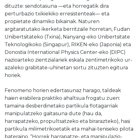
dituzte: sendotasuna —eta horregatik dira
perturbazio txikiekiko erresistenteak— eta
propietate dinamiko bikainak. Naturen
argitaratutako ikerketa berritzaile horretan, Fudan
Unibertsitateko (Txina), Nanyang-eko Unibertsitate
Teknologikoko (Singapur), RIKEN-eko (Japonia) eta
Donostia International Physics Center-eko (DIPC)
nazioarteko zientzialariek eskala zentimetrikoko ur-
azaleko grabitate-uhinetan sortu zituzten egitura
horiek.
Fenomeno horien edertasunaz harago, taldeak
haien erabilera praktiko ahaltsua frogatu zuen:
tamaina desberdinetako partikula flotagarriak
manipulatzeko gaitasuna dute (hau da,
harrapatzeko, propultsatzeko eta birarazteko), hasi
partikula milimetrikoetatik eta mahai-teniseko pilota
bateraino. “Horrek harrapatze- eta manipulazio-