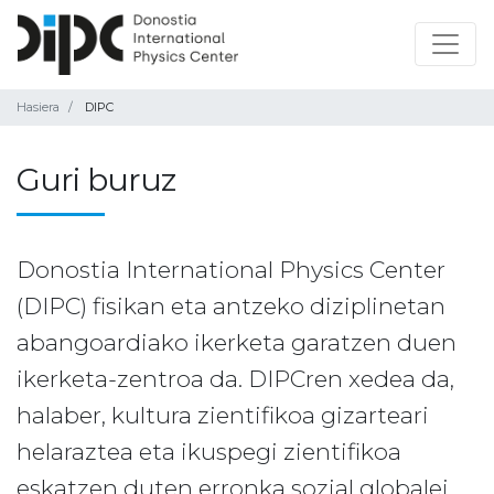
Hasiera
DIPC
Guri buruz
Donostia International Physics Center
(DIPC) fisikan eta antzeko diziplinetan
abangoardiako ikerketa garatzen duen
ikerketa-zentroa da. DIPCren xedea da,
halaber, kultura zientifikoa gizarteari
helaraztea eta ikuspegi zientifikoa
eskatzen duten erronka sozial globalei