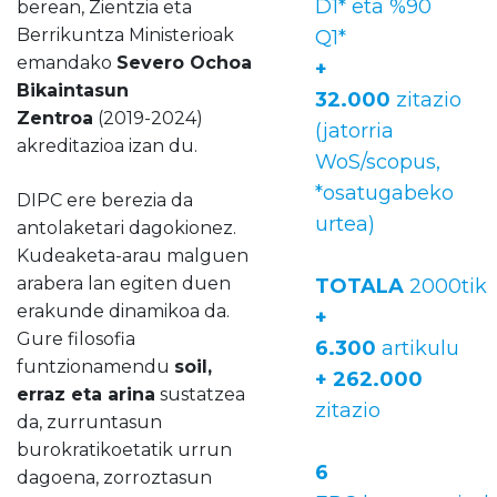
D1* eta %90
berean, Zientzia eta
Berrikuntza Ministerioak
Q1*
emandako
Severo Ochoa
+
Bikaintasun
32.000
zitazio
Zentroa
(2019-2024)
(jatorria
akreditazioa izan du.
WoS/scopus,
*osatugabeko
DIPC ere berezia da
urtea)
antolaketari dagokionez.
Kudeaketa-arau malguen
arabera lan egiten duen
TOTALA
2000tik
erakunde dinamikoa da.
+
Gure filosofia
6.300
artikulu
funtzionamendu
soil,
+ 262.000
erraz eta arina
sustatzea
zitazio
da, zurruntasun
burokratikoetatik urrun
6
dagoena, zorroztasun