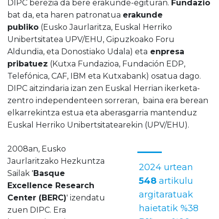
DIPC berezia da bere erakunde-egituran.
Fundazio
bat da, eta haren patronatua
erakunde
publiko
(Eusko Jaurlaritza, Euskal Herriko
Unibertsitatea UPV/EHU, Gipuzkoako Foru
Aldundia, eta Donostiako Udala) eta
enpresa
pribatuez
(Kutxa Fundazioa, Fundación EDP,
Telefónica, CAF, IBM eta Kutxabank) osatua dago.
DIPC aitzindaria izan zen Euskal Herrian ikerketa-
zentro independenteen sorreran, baina era berean
elkarrekintza estua eta aberasgarria mantenduz
Euskal Herriko Unibertsitatearekin (UPV/EHU).
2008an, Eusko
Jaurlaritzako Hezkuntza
2024 urtean
Sailak '
Basque
548
artikulu
Excellence Research
argitaratuak
Center (BERC)
' izendatu
haietatik %38
zuen DIPC. Era