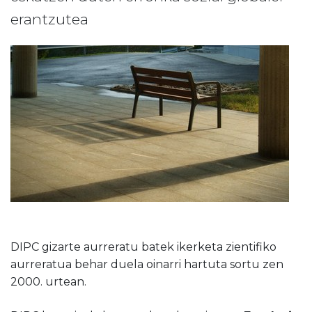
erantzutea
DIPC gizarte aurreratu batek ikerketa zientifiko
aurreratua behar duela oinarri hartuta sortu zen
2000. urtean.