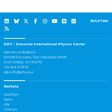
BULETINA
DIPC - Donostia International Physics Center
Manuel Lardizabal 4
E20018 Donostia / San Sebastián SPAIN
N 43.305822, W 2.010172
+34 943 01 57 61
dipcinfo@ehu.eus
Ikerketa
Quantum
Nano
Life
Cosmos