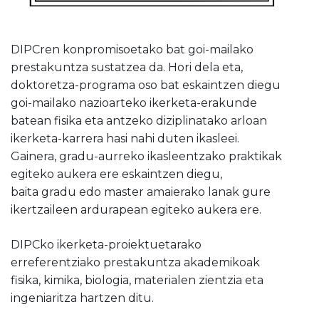
DIPCren konpromisoetako bat goi-mailako
prestakuntza sustatzea da. Hori dela eta,
doktoretza-programa oso bat eskaintzen diegu
goi-mailako nazioarteko ikerketa-erakunde
batean fisika eta antzeko diziplinatako arloan
ikerketa-karrera hasi nahi duten ikasleei.
Gainera, gradu-aurreko ikasleentzako praktikak
egiteko aukera ere eskaintzen diegu,
baita gradu edo master amaierako lanak gure
ikertzaileen ardurapean egiteko aukera ere.
DIPCko ikerketa-proiektuetarako
erreferentziako prestakuntza akademikoak
fisika, kimika, biologia, materialen zientzia eta
ingeniaritza hartzen ditu.