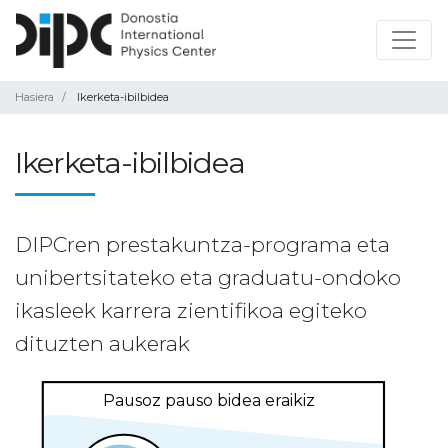
Hasiera
Ikerketa-ibilbidea
Ikerketa-ibilbidea
DIPCren prestakuntza-programa eta
unibertsitateko eta graduatu-ondoko
ikasleek karrera zientifikoa egiteko
dituzten aukerak
Pausoz pauso bidea eraikiz