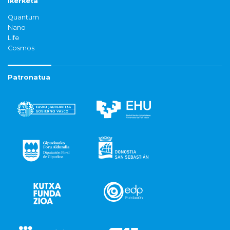
Ikerketa
Quantum
Nano
Life
Cosmos
Patronatua