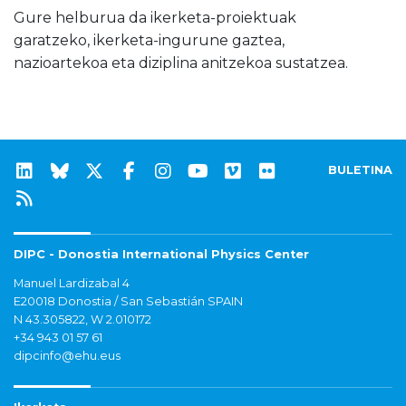
Gure helburua da ikerketa-proiektuak
garatzeko, ikerketa-ingurune gaztea,
nazioartekoa eta diziplina anitzekoa sustatzea.
BULETINA
DIPC - Donostia International Physics Center
Manuel Lardizabal 4
E20018 Donostia / San Sebastián SPAIN
N 43.305822, W 2.010172
+34 943 01 57 61
dipcinfo@ehu.eus