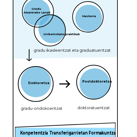
Gradu
Amaierako Lanak
Masterra
Unibertsitate-praktikak
gradu ikasleentzat eta graduatuentzat
Postdoktoretza
Doktoretza
doktoratuentzat
gradu-ondokoentzat
Konpetentzia Transferigarrietan Formakuntza