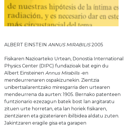
ALBERT EINSTEIN
ANNUS MIRABILIS
2005
Fisikaren Nazioarteko Urtean, Donostia International
Physics Center (DIPC) fundazioak bat egin du
Albert Einsteinen
Annus Mirabilis
-en
mendeurrenaren ospakizunekin. Zientzia
unibertsalarentzako miresgarria den urtearen
mendeurrena da aurten: 1905. Bernako patenteen
funtzionario ezezagun batek bost lan argitaratu
zituen urte horretan, eta lan horiek fisikaren,
zientziaren eta gizateriaren ibilbidea aldatu zuten.
Jakintzaren eragile gisa eta garapen