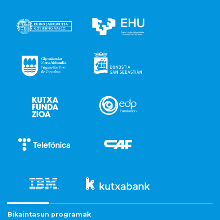
Bikaintasun programak