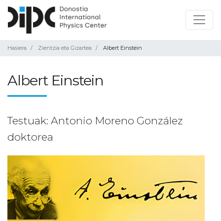
Hasiera
Zientzia eta Gizartea
Albert Einstein
Albert Einstein
Testuak: Antonio Moreno González
doktorea