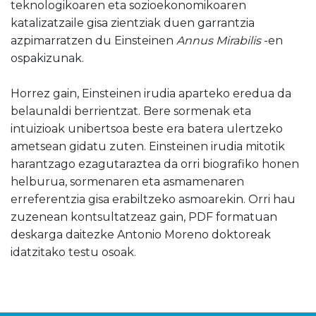
teknologikoaren eta sozioekonomikoaren
katalizatzaile gisa zientziak duen garrantzia
azpimarratzen du Einsteinen
Annus Mirabilis
-en
ospakizunak.
Horrez gain, Einsteinen irudia aparteko eredua da
belaunaldi berrientzat. Bere sormenak eta
intuizioak unibertsoa beste era batera ulertzeko
ametsean gidatu zuten. Einsteinen irudia mitotik
harantzago ezagutaraztea da orri biografiko honen
helburua, sormenaren eta asmamenaren
erreferentzia gisa erabiltzeko asmoarekin. Orri hau
zuzenean kontsultatzeaz gain, PDF formatuan
deskarga daitezke Antonio Moreno doktoreak
idatzitako testu osoak.