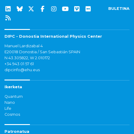
BULETINA
DIPC - Donostia International Physics Center
Manuel Lardizabal 4
E20018 Donostia / San Sebastián SPAIN
N 43.305822, W 2.010172
+34 943 01 57 61
dipcinfo@ehu.eus
Ikerketa
Quantum
Nano
Life
Cosmos
Patronatua