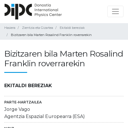
Hasiera
Zientzia eta Gizartea
Ekitaldi bereziak
Bizitzaren bila Marten Rosalind Franklin roverrarekin
Bizitzaren bila Marten Rosalind
Franklin roverrarekin
EKITALDI BEREZIAK
PARTE-HARTZAILEA
Jorge Vago
Agentzia Espazial Europearra (ESA)