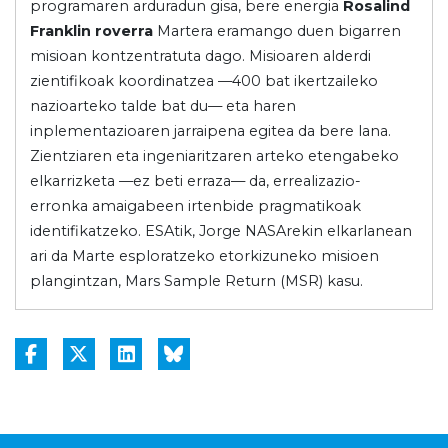
programaren arduradun gisa, bere energia
Rosalind
Franklin roverra
Martera eramango duen bigarren
misioan kontzentratuta dago. Misioaren alderdi
zientifikoak koordinatzea —400 bat ikertzaileko
nazioarteko talde bat du— eta haren
inplementazioaren jarraipena egitea da bere lana.
Zientziaren eta ingeniaritzaren arteko etengabeko
elkarrizketa —ez beti erraza— da, errealizazio-
erronka amaigabeen irtenbide pragmatikoak
identifikatzeko. ESAtik, Jorge NASArekin elkarlanean
ari da Marte esploratzeko etorkizuneko misioen
plangintzan, Mars Sample Return (MSR) kasu.