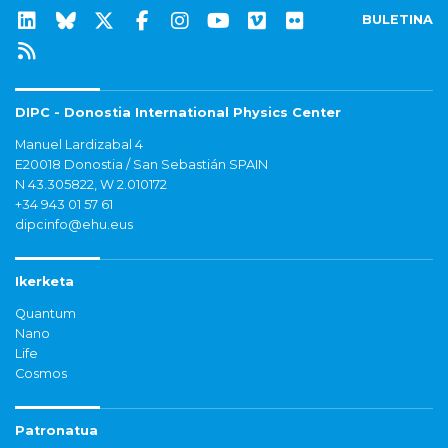
BULETINA
DIPC - Donostia International Physics Center
Manuel Lardizabal 4
E20018 Donostia / San Sebastián SPAIN
N 43.305822, W 2.010172
+34 943 01 57 61
dipcinfo@ehu.eus
Ikerketa
Quantum
Nano
Life
Cosmos
Patronatua