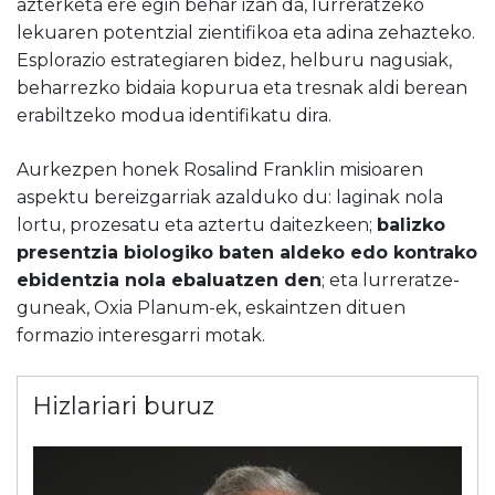
azterketa ere egin behar izan da, lurreratzeko
lekuaren potentzial zientifikoa eta adina zehazteko.
Esplorazio estrategiaren bidez, helburu nagusiak,
beharrezko bidaia kopurua eta tresnak aldi berean
erabiltzeko modua identifikatu dira.
Aurkezpen honek Rosalind Franklin misioaren
aspektu bereizgarriak azalduko du: laginak nola
lortu, prozesatu eta aztertu daitezkeen;
balizko
presentzia biologiko baten aldeko edo kontrako
ebidentzia nola ebaluatzen den
; eta lurreratze-
guneak, Oxia Planum-ek, eskaintzen dituen
formazio interesgarri motak.
Hizlariari buruz