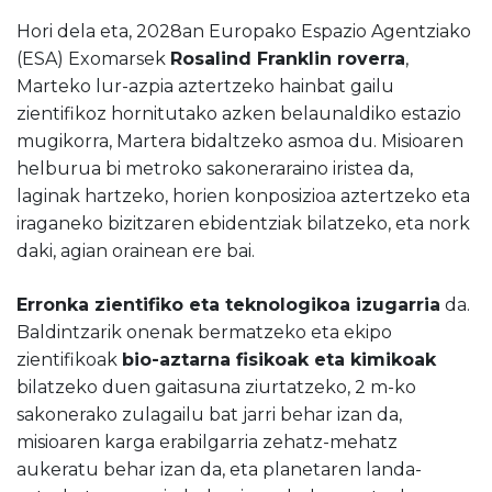
Hori dela eta, 2028an Europako Espazio Agentziako
(ESA) Exomarsek
Rosalind Franklin roverra
,
Marteko lur-azpia aztertzeko hainbat gailu
zientifikoz hornitutako azken belaunaldiko estazio
mugikorra, Martera bidaltzeko asmoa du. Misioaren
helburua bi metroko sakoneraraino iristea da,
laginak hartzeko, horien konposizioa aztertzeko eta
iraganeko bizitzaren ebidentziak bilatzeko, eta nork
daki, agian orainean ere bai.
Erronka zientifiko eta teknologikoa izugarria
da.
Baldintzarik onenak bermatzeko eta ekipo
zientifikoak
bio-aztarna fisikoak eta kimikoak
bilatzeko duen gaitasuna ziurtatzeko, 2 m-ko
sakonerako zulagailu bat jarri behar izan da,
misioaren karga erabilgarria zehatz-mehatz
aukeratu behar izan da, eta planetaren landa-