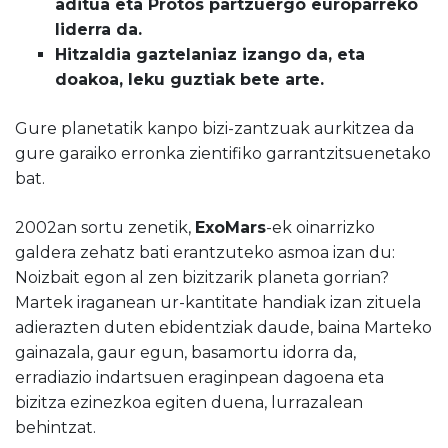
aditua eta Protos partzuergo europarreko
liderra da.
Hitzaldia gaztelaniaz izango da, eta
doakoa, leku guztiak bete arte.
Gure planetatik kanpo bizi-zantzuak aurkitzea da
gure garaiko erronka zientifiko garrantzitsuenetako
bat.
2002an sortu zenetik,
ExoMars
-ek oinarrizko
galdera zehatz bati erantzuteko asmoa izan du:
Noizbait egon al zen bizitzarik planeta gorrian?
Martek iraganean ur-kantitate handiak izan zituela
adierazten duten ebidentziak daude, baina Marteko
gainazala, gaur egun, basamortu idorra da,
erradiazio indartsuen eraginpean dagoena eta
bizitza ezinezkoa egiten duena, lurrazalean
behintzat.