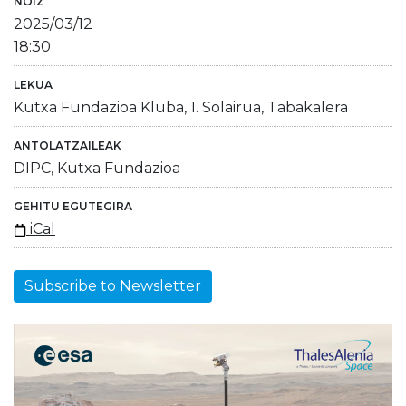
NOIZ
2025/03/12
18:30
LEKUA
Kutxa Fundazioa Kluba, 1. Solairua, Tabakalera
ANTOLATZAILEAK
DIPC, Kutxa Fundazioa
GEHITU EGUTEGIRA
iCal
Subscribe to Newsletter