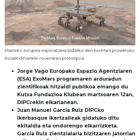
Marteko zorupea esploratzera bidaliko den ExoMars proiektuko
Rosalind Franklin roverraren prototipoa.
Jorge Vago Europako Espazio Agentziaren
(ESA) ExoMars programaren arduradun
zientifikoak hitzaldi publikoa emango du
Kutxa Fundazioa Klubean martxoaren 12an,
DIPCrekin elkarlanean.
Juan Manuel Garcia Ruiz DIPCko
Ikerbasque ikertzaileak gidatuko ditu
ekitaldia eta ondorengo elkarrizketa.
Garcia Ruiz zientzialaria bizitzaren jatorrian