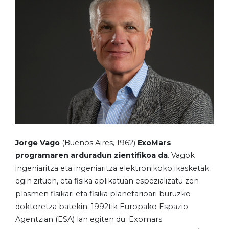
Jorge Vago
(Buenos Aires, 1962)
ExoMars
programaren arduradun zientifikoa da
. Vagok
ingeniaritza eta ingeniaritza elektronikoko ikasketak
egin zituen, eta fisika aplikatuan espezializatu zen
plasmen fisikari eta fisika planetarioari buruzko
doktoretza batekin. 1992tik Europako Espazio
Agentzian (ESA) lan egiten du. Exomars