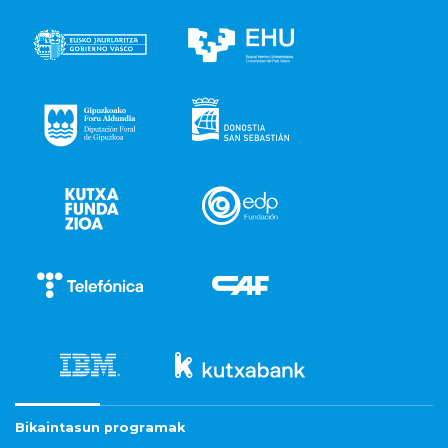
Bikaintasun programak