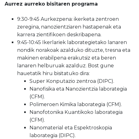
Aurrez aurreko bisitaren programa
9:30-9:45 Aurkezpena: ikerketa zentroen
zeregina, nanozientziaren hastapenak eta
karrera zientifikoen deskribapena.
9:45-10:45 Ikerlariek laborategietako lanaren
nondik norakoak azalduko dituzte, tresna eta
makinen erabilpena erakutsiz eta beren
lanaren helburuak azalduz. Bost gune
hauetatik hiru bisitatuko dira:
Super Konputazio zentroa (DIPC).
Nanofisika eta Nanozientzia laborategia
(CFM).
Polimeroen Kimika laborategia (CFM).
Nanofotonika Kuantikoko laborategia
(CFM).
Nanomaterial eta Espektroskopia
laborategia (DIPC).