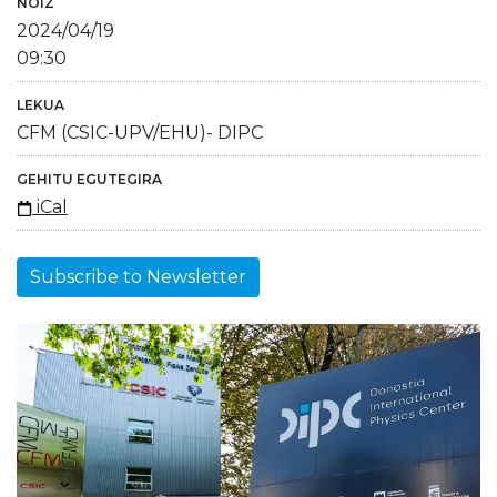
NOIZ
2024/04/19
09:30
LEKUA
CFM (CSIC-UPV/EHU)- DIPC
GEHITU EGUTEGIRA
iCal
Subscribe to Newsletter