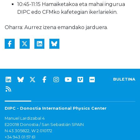
10:45-11:15 Hamaiketakoa eta mahai ingurua
DIPC edo CFMko kafetegian ikerlariekin.
Oharra: Aurrez izena emandako jarduera.
BULETINA
DIPC - Donostia International Physics Center
Manuel Lardizabal 4
E20018 Donostia / San Sebastián SPAIN
N 43.305822, W 2.010172
+34 943 01 57 61