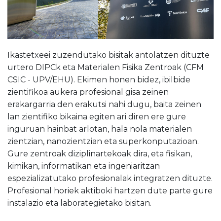
Ikastetxeei zuzendutako bisitak antolatzen dituzte
urtero DIPCk eta Materialen Fisika Zentroak (CFM
CSIC - UPV/EHU). Ekimen honen bidez, ibilbide
zientifikoa aukera profesional gisa zeinen
erakargarria den erakutsi nahi dugu, baita zeinen
lan zientifiko bikaina egiten ari diren ere gure
inguruan hainbat arlotan, hala nola materialen
zientzian, nanozientzian eta superkonputazioan.
Gure zentroak diziplinartekoak dira, eta fisikan,
kimikan, informatikan eta ingeniaritzan
espezializatutako profesionalak integratzen dituzte.
Profesional horiek aktiboki hartzen dute parte gure
instalazio eta laborategietako bisitan.