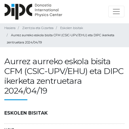
Hasiera
Zientzia eta Gizartea
Eskolen bisitak
Aurrez aurreko eskola bisita CFM (CSIC-UPV/EHU) eta DIPC ikerketa
zentruetara 2024/04/19
Aurrez aurreko eskola bisita
CFM (CSIC-UPV/EHU) eta DIPC
ikerketa zentruetara
2024/04/19
ESKOLEN BISITAK