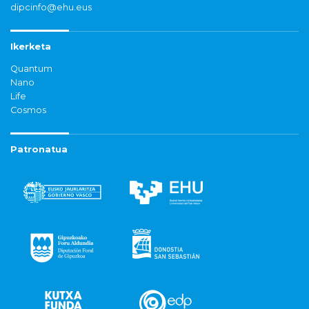
dipcinfo@ehu.eus
Ikerketa
Quantum
Nano
Life
Cosmos
Patronatua