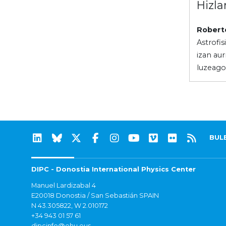
Hizla
Robert
Astrofi
izan aur
luzeagok
BUL
DIPC - Donostia International Physics Center
Manuel Lardizabal 4
E20018 Donostia / San Sebastián SPAIN
N 43.305822, W 2.010172
+34 943 01 57 61
dipcinfo@ehu.eus