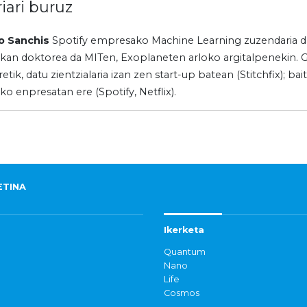
riari buruz
o Sanchis
Spotify empresako Machine Learning zuzendaria d
sikan doktorea da MITen, Exoplaneten arloko argitalpenekin.
retik, datu zientzialaria izan zen start-up batean (Stitchfix); bait
o enpresatan ere (Spotify, Netflix).
ETINA
Ikerketa
Quantum
Nano
Life
Cosmos