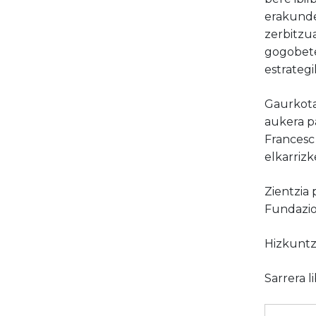
erakunde 
zerbitzu
gogobete
estrategi
Gaurkota
aukera p
Francesc 
elkarrizk
Zientzia 
Fundazio
Hizkuntza
Sarrera l