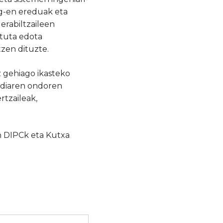
ng-en ereduak eta
erabiltzaileen
atuta edota
tzen dituzte.
 gehiago ikasteko
ldiaren ondoren
rtzaileak,
n
DIPCk eta Kutxa