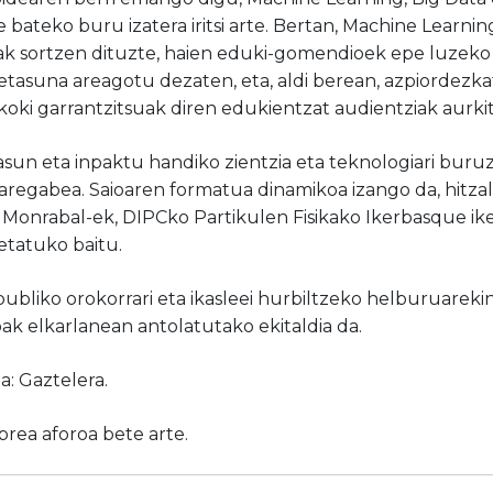
bateko buru izatera iritsi arte. Bertan, Machine Learni
ak sortzen dituzte, haien eduki-gomendioek epe luzeko 
tasuna areagotu dezaten, eta, aldi berean, azpiordezk
koki garrantzitsuak diren edukientzat audientziak aurki
sun eta inpaktu handiko zientzia eta teknologiari buruz
aregabea. Saioaren formatua dinamikoa izango da, hitza
Monrabal-ek, DIPCko Partikulen Fisikako Ikerbasque ike
etatuko baitu.
publiko orokorrari eta ikasleei hurbiltzeko helburuareki
ak elkarlanean antolatutako ekitaldia da.
: Gaztelera.
ibrea aforoa bete arte.