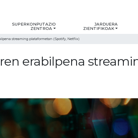
SUPERKONPUTAZIO
JARDUERA
ZENTROA
ZIENTIFIKOAK
lpena streaming plataformetan (Spotify, Netflix)
ren erabilpena streami