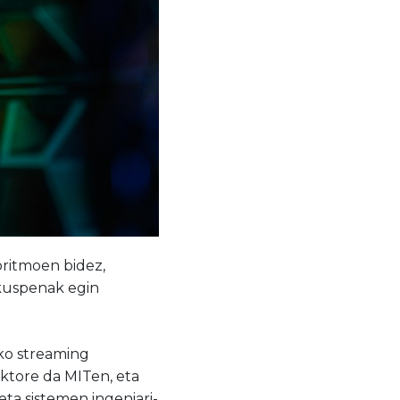
goritmoen bidez,
ikuspenak egin
ako streaming
oktore da MITen, eta
ta sistemen ingeniari-