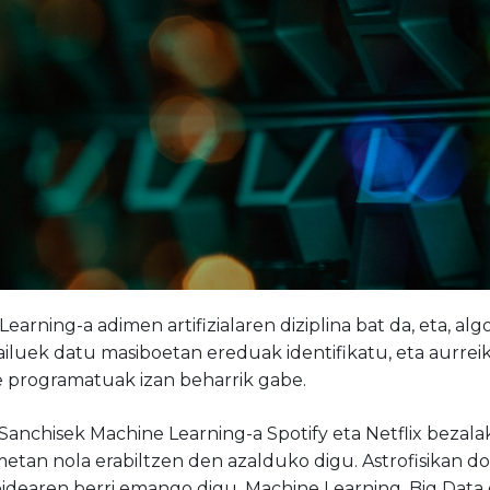
earning-a adimen artifizialaren diziplina bat da, eta, al
iluek datu masiboetan ereduak identifikatu, eta aurre
e programatuak izan beharrik gabe.
Sanchisek Machine Learning-a Spotify eta Netflix bezal
etan nola erabiltzen den azalduko digu. Astrofisikan d
bidearen berri emango digu, Machine Learning, Big Data e