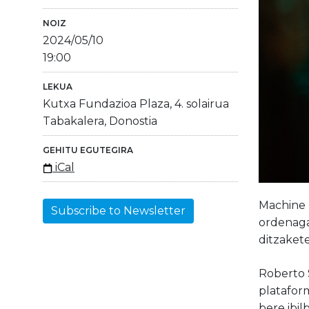
NOIZ
2024/05/10
19:00
LEKUA
Kutxa Fundazioa Plaza, 4. solairua
Tabakalera, Donostia
GEHITU EGUTEGIRA
iCal
Machine L
Subscribe to Newsletter
ordenaga
ditzaket
Roberto 
plataform
bere ibil