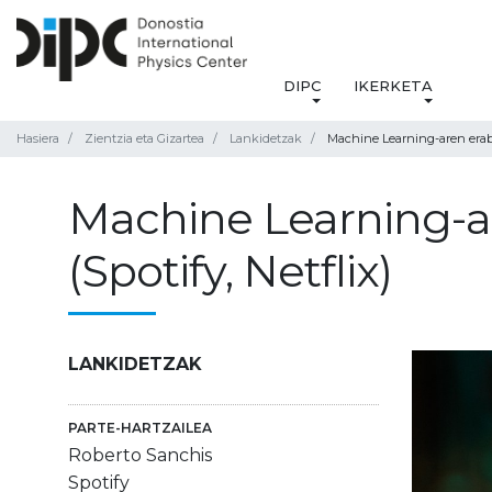
DIPC
IKERKETA
Hasiera
Zientzia eta Gizartea
Lankidetzak
Machine Learning-aren erabi
Machine Learning-a
(Spotify, Netflix)
LANKIDETZAK
PARTE-HARTZAILEA
Roberto Sanchis
Spotify