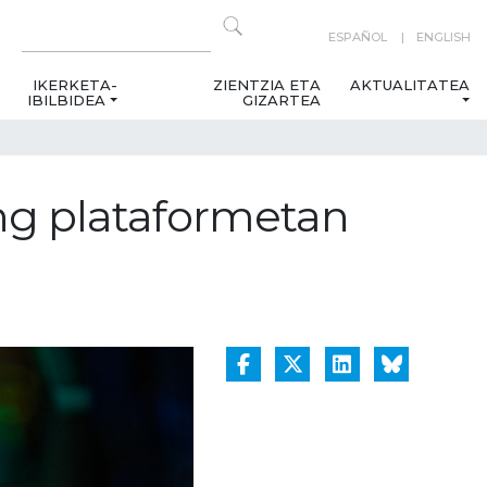
ESPAÑOL
ENGLISH
IKERKETA-
ZIENTZIA ETA
AKTUALITATEA
IBILBIDEA
GIZARTEA
ng plataformetan