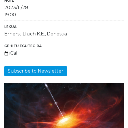
NOIZ
2023/11/28
19:00
LEKUA
Ernerst Lluch K.E., Donostia
GEHITU EGUTEGIRA
iCal
Subscribe to Newsletter