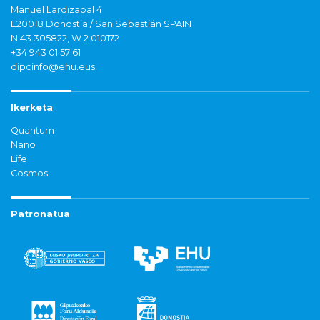
Manuel Lardizabal 4
E20018 Donostia / San Sebastián SPAIN
N 43.305822, W 2.010172
+34 943 01 57 61
dipcinfo@ehu.eus
Ikerketa
Quantum
Nano
Life
Cosmos
Patronatua