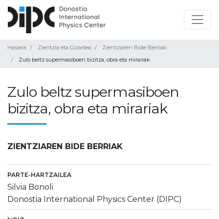
Hasiera
Zientzia eta Gizartea
Zientziaren Bide Berriak
Zulo beltz supermasiboen bizitza, obra eta mirariak
Zulo beltz supermasiboen
bizitza, obra eta mirariak
ZIENTZIAREN BIDE BERRIAK
PARTE-HARTZAILEA
Silvia Bonoli
Donostia International Physics Center (DIPC)