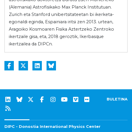
(Alemania) Astrofisikako Max Planck Institutuan.
Zurich eta Stanford unibertsitateetan bi ikerketa-
egonaldi eginda, Espainiara iritsi zen 2013. urtean,
Aragoiko Kosmoaren Fisika Aztertzeko Zentroko
ikertzaile gisa, eta, 2018 geroztik, Ikerbasque
ikertzailea da DIPCn.
BULETINA
DIPC - Donostia International Physics Center