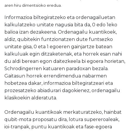
aren hiru dimentsioko eredua.
Informazioa biltegiratzeko eta ordenagailuetan
kalkulatzeko unitate nagusia bita da, 0 edo 1eko
balioa izan dezakeena. Ordenagailu kuantikoek,
aldiz, qubitekin funtzionatzen dute funtsezko
unitate gisa, 0 eta 1 egoeren gainjartze batean
kalkuluak egin ditzaketenak, eta horrek esan nahi
du aldi berean egon daitezkeela bi egoera horietan,
Schrodingerren katuaren paradoxan bezala.
Gaitasun horrek errendimendua nabarmen
hobetzea dakar, informazioa biltegiratzeari eta
prozesatzeko abiadurari dagokienez, ordenagailu
klasikoekin alderatuta.
Ordenagailu kuantikoak merkaturatzeko, hainbat
qubit-mota proposatu dira, lotura supereroaleak,
ioi-tranpak, puntu kuantikoak eta fase-egoera