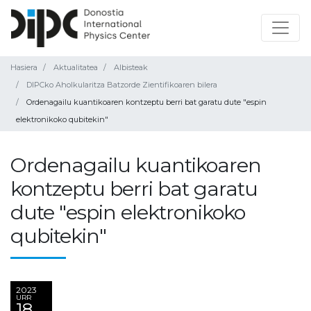
Hasiera
Aktualitatea
Albisteak
DIPCko Aholkularitza Batzorde Zientifikoaren bilera
Ordenagailu kuantikoaren kontzeptu berri bat garatu dute "espin
elektronikoko qubitekin"
Ordenagailu kuantikoaren
kontzeptu berri bat garatu
dute "espin elektronikoko
qubitekin"
2023
URR
18