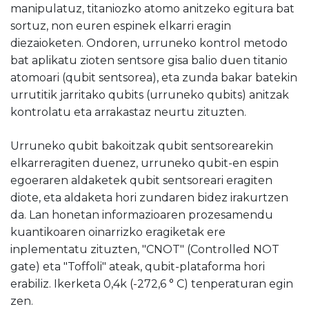
manipulatuz, titaniozko atomo anitzeko egitura bat
sortuz, non euren espinek elkarri eragin
diezaioketen. Ondoren, urruneko kontrol metodo
bat aplikatu zioten sentsore gisa balio duen titanio
atomoari (qubit sentsorea), eta zunda bakar batekin
urrutitik jarritako qubits (urruneko qubits) anitzak
kontrolatu eta arrakastaz neurtu zituzten.
Urruneko qubit bakoitzak qubit sentsorearekin
elkarreragiten duenez, urruneko qubit-en espin
egoeraren aldaketek qubit sentsoreari eragiten
diote, eta aldaketa hori zundaren bidez irakurtzen
da. Lan honetan informazioaren prozesamendu
kuantikoaren oinarrizko eragiketak ere
inplementatu zituzten, "CNOT" (Controlled NOT
gate) eta "Toffoli" ateak, qubit-plataforma hori
erabiliz. Ikerketa 0,4k (-272,6 ° C) tenperaturan egin
zen.