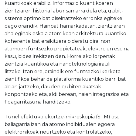
kuantikoak erabiliz. Informazio kuantikoaren
zientziaren historia labur samarra dela eta, qubit-
sistema optimo bat diseinatzeko erronka egiteke
dago oraindik. Hainbat hamarkadatan, zientziaren
ahaleginak eskala atomikoan arkitektura kuantiko-
koherente bat eraikitzera bideratu dira, non
atomoen funtsezko propietateak, elektroien espina
kasu, bidea irekitzen den. Horrelako lorpenak
zientzia kuantikoa eta nanoteknologia irauli
litzake. Izan ere, oraindik ere funtsezko ikerketa
zientifikoa behar da plataforma kuantiko berri bat
abian jartzeko, dauden qubiten akatsak
konpontzeko eta, aldi berean, haien integrazioa eta
fidagarritasuna handitzeko.
Tunel efektuko ekortze-mikroskopia (STM) oso
baliagarria izan da atomo indibidualen egoera
elektronikoak neurtzeko eta kontrolatzeko,