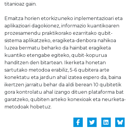
titanioaz gain.
Emaitza horien etorkizuneko inplementazioari eta
aplikazioari dagokionez, informazio kuantikoaren
prozesamendu praktikorako ezarritako qubit-
sistema aplikatzeko, eragiketa-denbora nahikoa
luzea bermatu beharko da hainbat eragiketa
kuantiko etengabe egiteko, qubit-kopurua
handitzen den bitartean. Ikerketa honetan
sartutako metodoa erabiliz, 5-6 qubitera arte
konektatu eta jardun ahal izatea espero da, baina
ikertzen jarraitu behar da aldi berean 10 qubitetik
gora kontrolatu ahal izango dituen plataforma bat
garatzeko, qubiten arteko konexioak eta neurketa-
metodoak hobetuz.