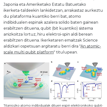
Japonia eta Ameriketako Estatu Batuetako
ikerketa-taldeekin lankidetzan, arrakastaz aurkeztu
du plataforma kuantiko berri bat, atomo
indibidualen espinak azalera solido baten gainean
erabiltzen dituena, qubit (bit kuantiko) sistema
anizkoitza lortuz, hiru elektroi-spin aldi berean
erabiltzen dituena. Ikerketaren emaitzak Science
aldizkari ospetsuan argitaratu berri dira "
An atomic-
scale multi qubit platform
" titulupean.
Titaniozko atomo indibidualak dituen espin elektronikoko qubit-