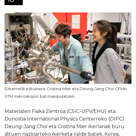
Ezkerretik eskuinera: Cristina Mier eta Deung-Jang Choi CFMn
STM mikroskopio bat manipulatzen.
Materialen Fisika Zentroa (CSIC-UPV/EHU) eta
Donostia International Physics Centerreko (DIPC)
Deung-Jang Choi eta Cristina Mier ikerlariak buru
dituen nazioarteko ikerketa-talde batek, Korea,