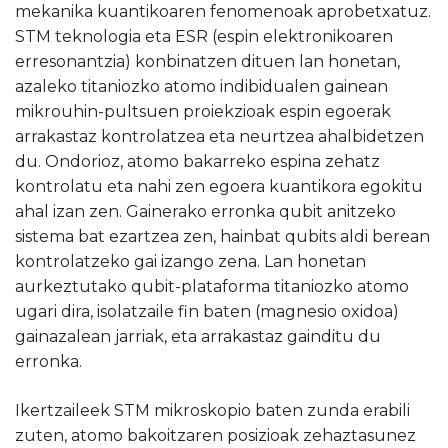
mekanika kuantikoaren fenomenoak aprobetxatuz.
STM teknologia eta ESR (espin elektronikoaren
erresonantzia) konbinatzen dituen lan honetan,
azaleko titaniozko atomo indibidualen gainean
mikrouhin-pultsuen proiekzioak espin egoerak
arrakastaz kontrolatzea eta neurtzea ahalbidetzen
du. Ondorioz, atomo bakarreko espina zehatz
kontrolatu eta nahi zen egoera kuantikora egokitu
ahal izan zen. Gainerako erronka qubit anitzeko
sistema bat ezartzea zen, hainbat qubits aldi berean
kontrolatzeko gai izango zena. Lan honetan
aurkeztutako qubit-plataforma titaniozko atomo
ugari dira, isolatzaile fin baten (magnesio oxidoa)
gainazalean jarriak, eta arrakastaz gainditu du
erronka.
Ikertzaileek STM mikroskopio baten zunda erabili
zuten, atomo bakoitzaren posizioak zehaztasunez