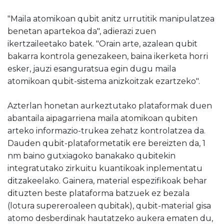
"Maila atomikoan qubit anitz urrutitik manipulatzea
benetan apartekoa da", adierazi zuen
ikertzaileetako batek. "Orain arte, azalean qubit
bakarra kontrola genezakeen, baina ikerketa horri
esker, jauzi esanguratsua egin dugu maila
atomikoan qubit-sistema anizkoitzak ezartzeko".
Azterlan honetan aurkeztutako plataformak duen
abantaila aipagarriena maila atomikoan qubiten
arteko informazio-trukea zehatz kontrolatzea da.
Dauden qubit-plataformetatik ere bereizten da, 1
nm baino gutxiagoko banakako qubitekin
integratutako zirkuitu kuantikoak inplementatu
ditzakeelako. Gainera, material espezifikoak behar
dituzten beste plataforma batzuek ez bezala
(lotura supereroaleen qubitak), qubit-material gisa
atomo desberdinak hautatzeko aukera ematen du,