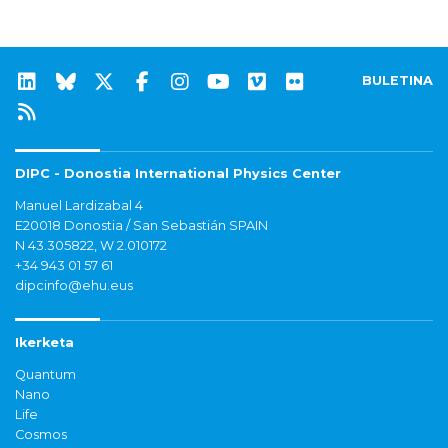
BULETINA
DIPC - Donostia International Physics Center
Manuel Lardizabal 4
E20018 Donostia / San Sebastián SPAIN
N 43.305822, W 2.010172
+34 943 01 57 61
dipcinfo@ehu.eus
Ikerketa
Quantum
Nano
Life
Cosmos