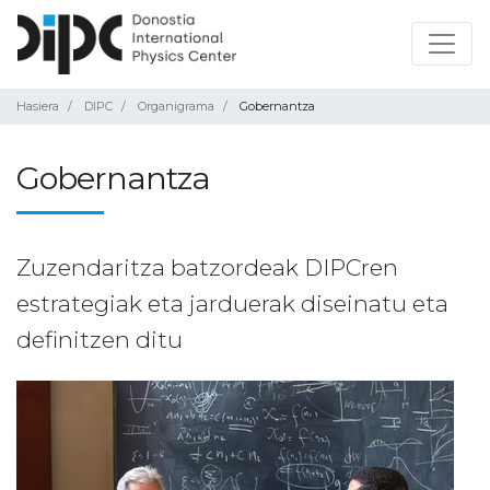
Hasiera
DIPC
Organigrama
Gobernantza
Gobernantza
Zuzendaritza batzordeak DIPCren
estrategiak eta jarduerak diseinatu eta
definitzen ditu