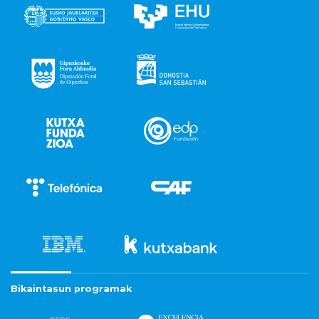
Bikaintasun programak