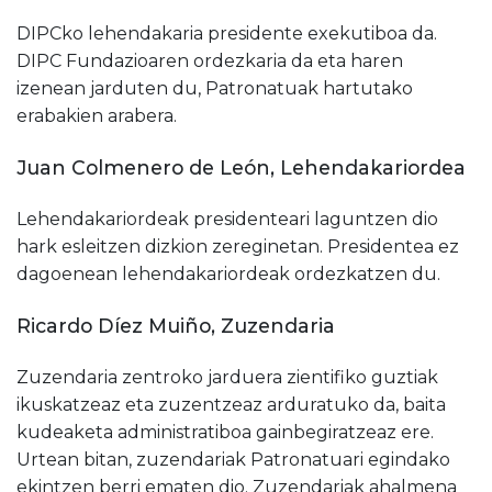
DIPCko lehendakaria presidente exekutiboa da.
DIPC Fundazioaren ordezkaria da eta haren
izenean jarduten du, Patronatuak hartutako
erabakien arabera.
Juan Colmenero de León
, Lehendakariordea
Lehendakariordeak presidenteari laguntzen dio
hark esleitzen dizkion zereginetan. Presidentea ez
dagoenean lehendakariordeak ordezkatzen du.
Ricardo Díez Muiño
, Zuzendaria
Zuzendaria zentroko jarduera zientifiko guztiak
ikuskatzeaz eta zuzentzeaz arduratuko da, baita
kudeaketa administratiboa gainbegiratzeaz ere.
Urtean bitan, zuzendariak Patronatuari egindako
ekintzen berri ematen dio. Zuzendariak ahalmena