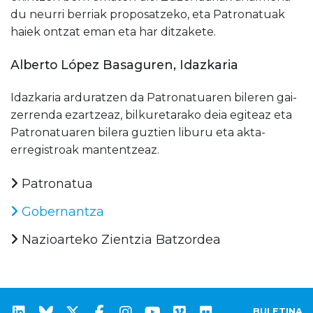
du neurri berriak proposatzeko, eta Patronatuak
haiek ontzat eman eta har ditzakete.
Alberto López Basaguren
, Idazkaria
Idazkaria arduratzen da Patronatuaren bileren gai-
zerrenda ezartzeaz, bilkuretarako deia egiteaz eta
Patronatuaren bilera guztien liburu eta akta-
erregistroak mantentzeaz.
Patronatua
Gobernantza
Nazioarteko Zientzia Batzordea
BULETINA