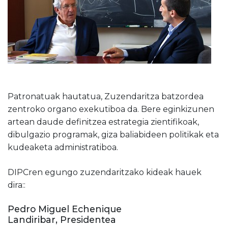
Patronatuak hautatua, Zuzendaritza batzordea
zentroko organo exekutiboa da. Bere eginkizunen
artean daude definitzea estrategia zientifikoak,
dibulgazio programak, giza baliabideen politikak eta
kudeaketa administratiboa.
DIPCren egungo zuzendaritzako kideak hauek
dira::
Pedro Miguel Echenique
Landiribar
, Presidentea