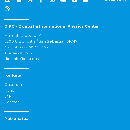
DIPC - Donostia International Physics Center
Manuel Lardizabal 4
E20018 Donostia / San Sebastián SPAIN
N 43.305822, W 2.010172
+34 943 01 57 61
dipcinfo@ehu.eus
Ikerketa
Quantum
Nano
Life
Cosmos
Patronatua