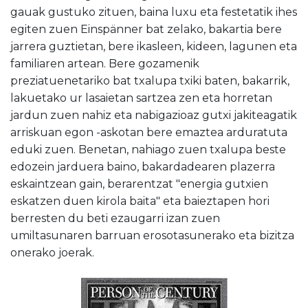
gauak gustuko zituen, baina luxu eta festetatik ihes
egiten zuen Einspänner bat zelako, bakartia bere
jarrera guztietan, bere ikasleen, kideen, lagunen eta
familiaren artean. Bere gozamenik
preziatuenetariko bat txalupa txiki baten, bakarrik,
lakuetako ur lasaietan sartzea zen eta horretan
jardun zuen nahiz eta nabigazioaz gutxi jakiteagatik
arriskuan egon -askotan bere emaztea arduratuta
eduki zuen. Benetan, nahiago zuen txalupa beste
edozein jarduera baino, bakardadearen plazerra
eskaintzean gain, berarentzat "energia gutxien
eskatzen duen kirola baita" eta baieztapen hori
berresten du beti ezaugarri izan zuen
umiltasunaren barruan erosotasunerako eta bizitza
onerako joerak.