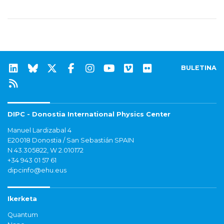
BULETINA
DIPC - Donostia International Physics Center
Manuel Lardizabal 4
E20018 Donostia / San Sebastián SPAIN
N 43.305822, W 2.010172
+34 943 01 57 61
dipcinfo@ehu.eus
Ikerketa
Quantum