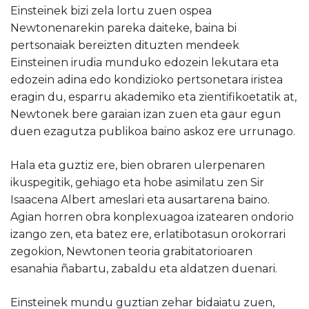
Einsteinek bizi zela lortu zuen ospea
Newtonenarekin pareka daiteke, baina bi
pertsonaiak bereizten dituzten mendeek
Einsteinen irudia munduko edozein lekutara eta
edozein adina edo kondizioko pertsonetara iristea
eragin du, esparru akademiko eta zientifikoetatik at,
Newtonek bere garaian izan zuen eta gaur egun
duen ezagutza publikoa baino askoz ere urrunago.
Hala eta guztiz ere, bien obraren ulerpenaren
ikuspegitik, gehiago eta hobe asimilatu zen Sir
Isaacena Albert ameslari eta ausartarena baino.
Agian horren obra konplexuagoa izatearen ondorio
izango zen, eta batez ere, erlatibotasun orokorrari
zegokion, Newtonen teoria grabitatorioaren
esanahia ñabartu, zabaldu eta aldatzen duenari.
Einsteinek mundu guztian zehar bidaiatu zuen,