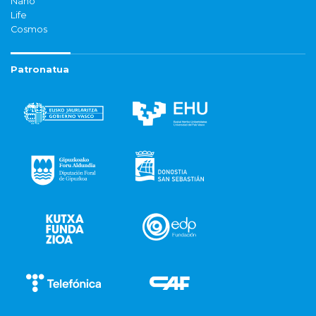
Nano
Life
Cosmos
Patronatua