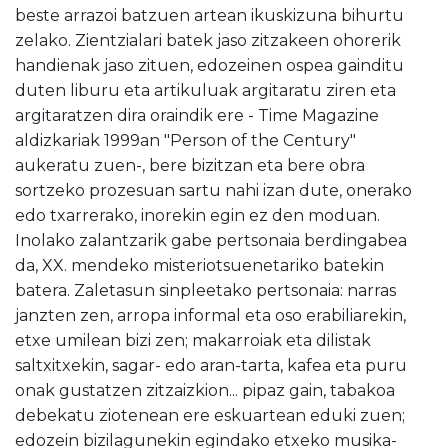
beste arrazoi batzuen artean ikuskizuna bihurtu
zelako. Zientzialari batek jaso zitzakeen ohorerik
handienak jaso zituen, edozeinen ospea gainditu
duten liburu eta artikuluak argitaratu ziren eta
argitaratzen dira oraindik ere - Time Magazine
aldizkariak 1999an "Person of the Century"
aukeratu zuen-, bere bizitzan eta bere obra
sortzeko prozesuan sartu nahi izan dute, onerako
edo txarrerako, inorekin egin ez den moduan.
Inolako zalantzarik gabe pertsonaia berdingabea
da, XX. mendeko misteriotsuenetariko batekin
batera. Zaletasun sinpleetako pertsonaia: narras
janzten zen, arropa informal eta oso erabiliarekin,
etxe umilean bizi zen; makarroiak eta dilistak
saltxitxekin, sagar- edo aran-tarta, kafea eta puru
onak gustatzen zitzaizkion... pipaz gain, tabakoa
debekatu ziotenean ere eskuartean eduki zuen;
edozein bizilagunekin egindako etxeko musika-