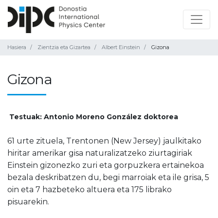
Hasiera
Zientzia eta Gizartea
Albert Einstein
Gizona
Gizona
Testuak: Antonio Moreno González doktorea
61 urte zituela, Trentonen (New Jersey) jaulkitako
hiritar amerikar gisa naturalizatzeko ziurtagiriak
Einstein gizonezko zuri eta gorpuzkera ertainekoa
bezala deskribatzen du, begi marroiak eta ile grisa, 5
oin eta 7 hazbeteko altuera eta 175 librako
pisuarekin.