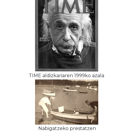
TIME aldizkariaren 1999ko azala
Nabigatzeko prestatzen