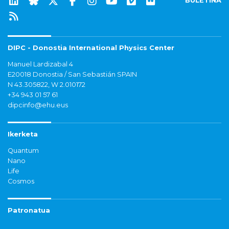
BULETINA
DIPC - Donostia International Physics Center
Manuel Lardizabal 4
E20018 Donostia / San Sebastián SPAIN
N 43.305822, W 2.010172
+34 943 01 57 61
dipcinfo@ehu.eus
Ikerketa
Quantum
Nano
Life
Cosmos
Patronatua