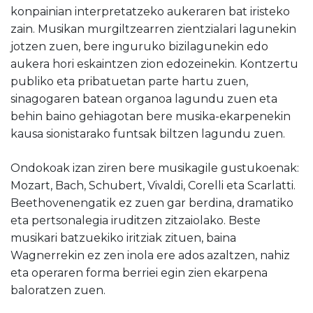
konpainian interpretatzeko aukeraren bat iristeko
zain. Musikan murgiltzearren zientzialari lagunekin
jotzen zuen, bere inguruko bizilagunekin edo
aukera hori eskaintzen zion edozeinekin. Kontzertu
publiko eta pribatuetan parte hartu zuen,
sinagogaren batean organoa lagundu zuen eta
behin baino gehiagotan bere musika-ekarpenekin
kausa sionistarako funtsak biltzen lagundu zuen.
Ondokoak izan ziren bere musikagile gustukoenak:
Mozart, Bach, Schubert, Vivaldi, Corelli eta Scarlatti.
Beethovenengatik ez zuen gar berdina, dramatiko
eta pertsonalegia iruditzen zitzaiolako. Beste
musikari batzuekiko iritziak zituen, baina
Wagnerrekin ez zen inola ere ados azaltzen, nahiz
eta operaren forma berriei egin zien ekarpena
baloratzen zuen.