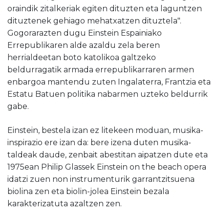
oraindik zitalkeriak egiten dituzten eta laguntzen
dituztenek gehiago mehatxatzen dituztela".
Gogorarazten dugu Einstein Espainiako
Errepublikaren alde azaldu zela beren
herrialdeetan boto katolikoa galtzeko
beldurragatik armada errepublikarraren armen
enbargoa mantendu zuten Ingalaterra, Frantzia eta
Estatu Batuen politika nabarmen uzteko beldurrik
gabe.
Einstein, bestela izan ez litekeen moduan, musika-
inspirazio ere izan da: bere izena duten musika-
taldeak daude, zenbait abestitan aipatzen dute eta
1975ean Philip Glassek Einstein on the beach opera
idatzi zuen non instrumenturik garrantzitsuena
biolina zen eta biolin-jolea Einstein bezala
karakterizatuta azaltzen zen.