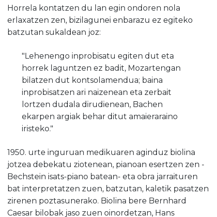
Horrela kontatzen du lan egin ondoren nola
erlaxatzen zen, bizilagunei enbarazu ez egiteko
batzutan sukaldean joz:
"Lehenengo inprobisatu egiten dut eta
horrek laguntzen ez badit, Mozartengan
bilatzen dut kontsolamendua; baina
inprobisatzen ari naizenean eta zerbait
lortzen dudala dirudienean, Bachen
ekarpen argiak behar ditut amaieraraino
iristeko."
1950. urte inguruan medikuaren aginduz biolina
jotzea debekatu ziotenean, pianoan esertzen zen -
Bechstein isats-piano batean- eta obra jarraituren
bat interpretatzen zuen, batzutan, kaletik pasatzen
zirenen poztasunerako. Biolina bere Bernhard
Caesar bilobak jaso zuen oinordetzan, Hans