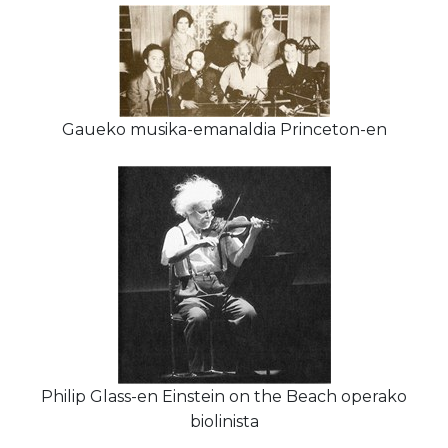
Gaueko musika-emanaldia Princeton-en
Philip Glass-en Einstein on the Beach operako
biolinista