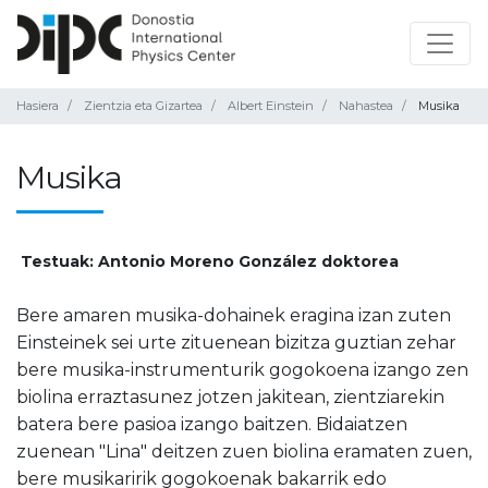
Hasiera
Zientzia eta Gizartea
Albert Einstein
Nahastea
Musika
Musika
Testuak: Antonio Moreno González doktorea
Bere amaren musika-dohainek eragina izan zuten
Einsteinek sei urte zituenean bizitza guztian zehar
bere musika-instrumenturik gogokoena izango zen
biolina erraztasunez jotzen jakitean, zientziarekin
batera bere pasioa izango baitzen. Bidaiatzen
zuenean "Lina" deitzen zuen biolina eramaten zuen,
bere musikaririk gogokoenak bakarrik edo