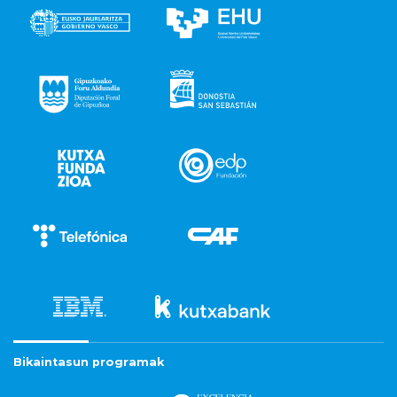
Bikaintasun programak