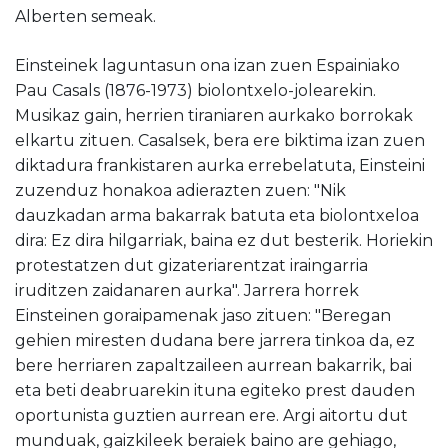
Alberten semeak.
Einsteinek laguntasun ona izan zuen Espainiako
Pau Casals (1876-1973) biolontxelo-jolearekin.
Musikaz gain, herrien tiraniaren aurkako borrokak
elkartu zituen. Casalsek, bera ere biktima izan zuen
diktadura frankistaren aurka errebelatuta, Einsteini
zuzenduz honakoa adierazten zuen: "Nik
dauzkadan arma bakarrak batuta eta biolontxeloa
dira: Ez dira hilgarriak, baina ez dut besterik. Horiekin
protestatzen dut gizateriarentzat iraingarria
iruditzen zaidanaren aurka". Jarrera horrek
Einsteinen goraipamenak jaso zituen: "Beregan
gehien miresten dudana bere jarrera tinkoa da, ez
bere herriaren zapaltzaileen aurrean bakarrik, bai
eta beti deabruarekin ituna egiteko prest dauden
oportunista guztien aurrean ere. Argi aitortu dut
munduak, gaizkileek beraiek baino are gehiago,