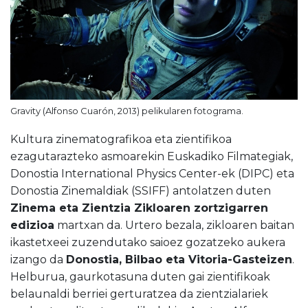
Gravity (Alfonso Cuarón, 2013) pelikularen fotograma.
Kultura zinematografikoa eta zientifikoa
ezagutarazteko asmoarekin Euskadiko Filmategiak,
Donostia International Physics Center-ek (DIPC) eta
Donostia Zinemaldiak (SSIFF) antolatzen duten
Zinema eta Zientzia Zikloaren zortzigarren
edizioa
martxan da. Urtero bezala, zikloaren baitan
ikastetxeei zuzendutako saioez gozatzeko aukera
izango da
Donostia, Bilbao eta Vitoria-Gasteizen
.
Helburua, gaurkotasuna duten gai zientifikoak
belaunaldi berriei gerturatzea da zientzialariek