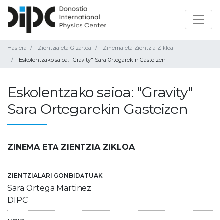
Hasiera
Zientzia eta Gizartea
Zinema eta Zientzia Zikloa
Eskolentzako saioa: "Gravity" Sara Ortegarekin Gasteizen
Eskolentzako saioa: "Gravity"
Sara Ortegarekin Gasteizen
ZINEMA ETA ZIENTZIA ZIKLOA
ZIENTZIALARI GONBIDATUAK
Sara Ortega Martinez
DIPC