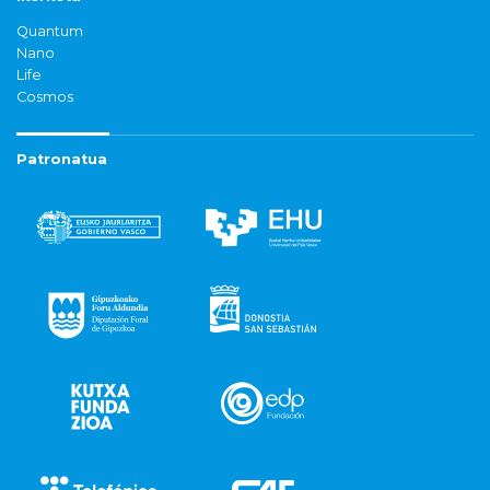
Quantum
Nano
Life
Cosmos
Patronatua