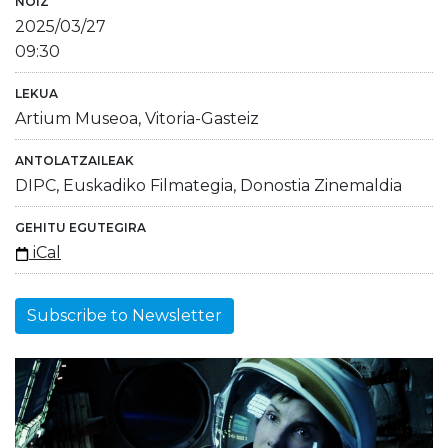
NOIZ
2025/03/27
09:30
LEKUA
Artium Museoa, Vitoria-Gasteiz
ANTOLATZAILEAK
DIPC, Euskadiko Filmategia, Donostia Zinemaldia
GEHITU EGUTEGIRA
iCal
Subscribe to Newsletter