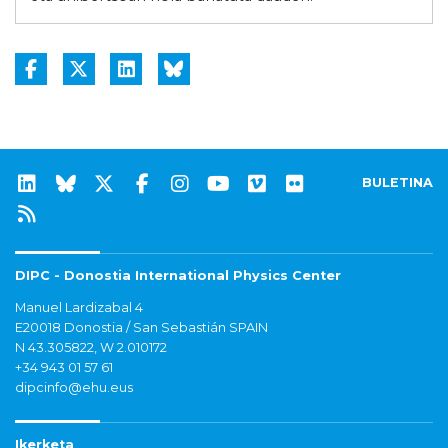
BULETINA
DIPC - Donostia International Physics Center
Manuel Lardizabal 4
E20018 Donostia / San Sebastián SPAIN
N 43.305822, W 2.010172
+34 943 01 57 61
dipcinfo@ehu.eus
Ikerketa