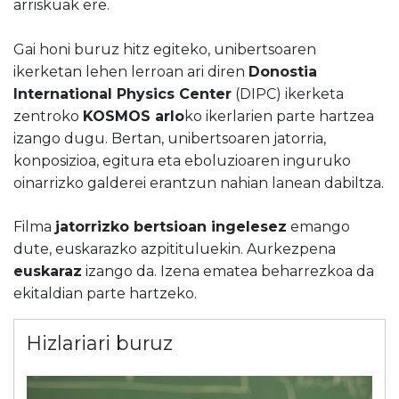
arriskuak ere.
Gai honi buruz hitz egiteko, unibertsoaren
ikerketan lehen lerroan ari diren
Donostia
International Physics Center
(DIPC) ikerketa
zentroko
KOSMOS arlo
ko ikerlarien parte hartzea
izango dugu. Bertan, unibertsoaren jatorria,
konposizioa, egitura eta eboluzioaren inguruko
oinarrizko galderei erantzun nahian lanean dabiltza.
Filma
jatorrizko
bertsioan ingelesez
emango
dute
,
euskarazko
azpitituluekin.
Aurkezpena
euskaraz
izango
da. Izena ematea beharrezkoa da
ekitaldian parte hartzeko.
Hizlariari buruz