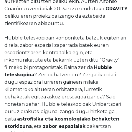
aurkezten dituzten pelikulekin. Aurten Alfonso
Cuarón zuzendariak 2013an zuzendutako
GRAVITY
pelikularen proiekzioa izango da eztabaida
zientifikoaren abiapuntu.
Hubble teleskopioan konponketa batzuk egiten ari
direla, zabor espazial zaparrada batek euren
espaziontziaren kontra talka egin, eta
inkomunikatuta eta bakarrik uzten ditu "Gravity"
filmeko bi protagonistak. Baina zer da
Hubble
teleskopioa
? Zer behatzen du? Zergatik bidali
dugu espaziora lurraren gainean milaka
kilometroko altueran orbitatzera, lurretik
behaketak egitea askoz erosoagoa izanda? Saio
honetan zehar, Hubble teleskopioak Unibertsoari
buruz erakutsi diguna izango dugu hizketa gai,
baita
astrofisika eta kosmologiako behaketen
etorkizuna
, eta
zabor espazialak
dakartzan