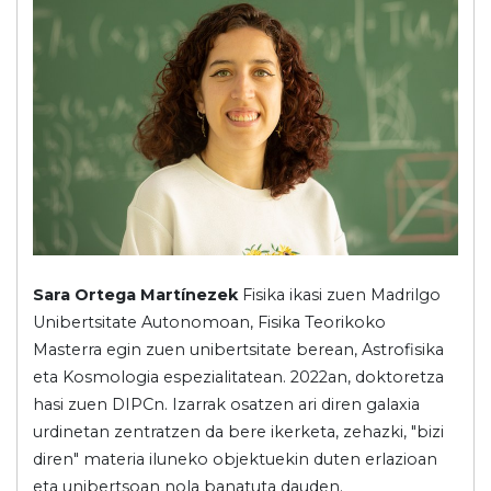
Sara Ortega Martínezek
Fisika ikasi zuen Madrilgo
Unibertsitate Autonomoan, Fisika Teorikoko
Masterra egin zuen unibertsitate berean, Astrofisika
eta Kosmologia espezialitatean. 2022an, doktoretza
hasi zuen DIPCn. Izarrak osatzen ari diren galaxia
urdinetan zentratzen da bere ikerketa, zehazki, "bizi
diren" materia iluneko objektuekin duten erlazioan
eta unibertsoan nola banatuta dauden.