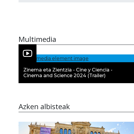
Multimedia
Zinema eta Zientzia - Cine y Ciencia -
Cinema and Science 2024 (Trailer)
Azken albisteak