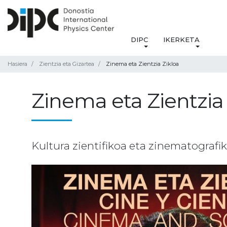
DIPC
IKERKETA
Hasiera
Zientzia eta Gizartea
Zinema eta Zientzia Zikloa
Zinema eta Zientzia
Kultura zientifikoa eta zinematograf