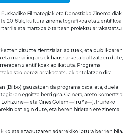
, Euskadiko Filmategiak eta Donostiako Zinemaldiak
te 2018tik, kultura zinematografikoa eta zientifikoa
tarrila eta martxoa bitartean proiektu arrakastatsu
rkezten dituzte zientzialari adituek, eta publikoaren
en eta mahai-inguruek hausnarketa bultzatzen dute,
rerapen zientifikoak aplikatuta. Programa
tzako saio berezi arrakastatsuak antolatzen dira.
n (Bilbo) gauzatzen da programa osoa, eta, duela
giaren egoitza berri gisa. Gainera, areto komertzial
e Lohizune— eta Cines Golem —Iruña—), Iruñeko
rekin bat egin dute, eta beren hirietan ere zinema
rekiko eta ezagutzaren adarrekiko lotura berrien bila.