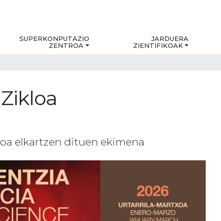
SUPERKONPUTAZIO
JARDUERA
ZENTROA
ZIENTIFIKOAK
 Zikloa
ikoa elkartzen dituen ekimena