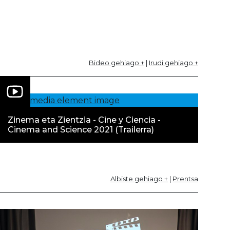
Bideo gehiago +
|
Irudi gehiago +
Zinema eta Zientzia - Cine y Ciencia -
Cinema and Science 2021 (Trailerra)
Albiste gehiago +
|
Prentsa