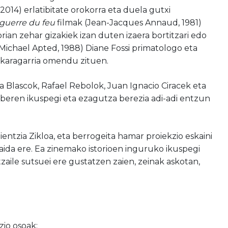
2014) erlatibitate orokorra eta duela gutxi
 guerre du feu
filmak (Jean-Jacques Annaud, 1981)
rian zehar gizakiek izan duten izaera bortitzari edo
Michael Apted, 1988) Diane Fossi primatologo eta
a ikaragarria omendu zituen.
 Blascok, Rafael Rebolok, Juan Ignacio Ciracek eta
 beren ikuspegi eta ezagutza berezia adi-adi entzun
ientzia Zikloa, eta berrogeita hamar proiekzio eskaini
aida ere. Ea zinemako istorioen inguruko ikuspegi
itzaile sutsuei ere gustatzen zaien, zeinak askotan,
zio osoak: