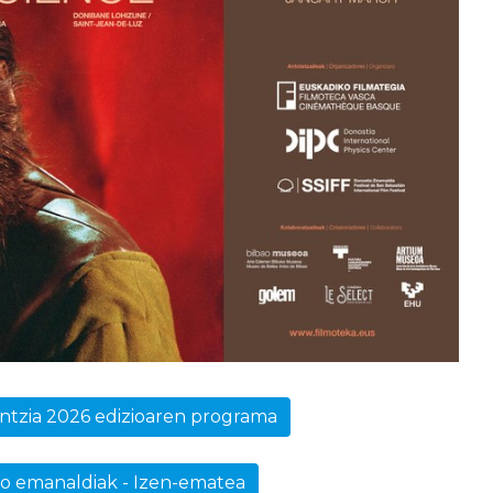
ntzia 2026 edizioaren programa
o emanaldiak - Izen-ematea