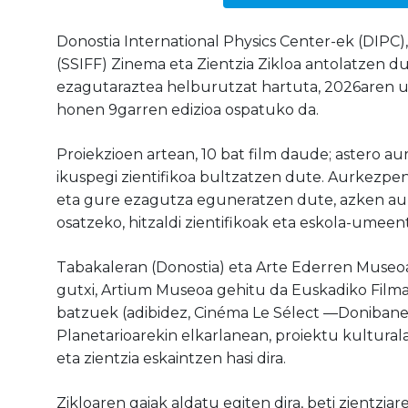
Donostia International Physics Center-ek (DIPC)
(SSIFF) Zinema eta Zientzia Zikloa antolatzen du
ezagutaraztea helburutzat hartuta, 2026aren ur
honen 9garren edizioa ospatuko da.
Proiekzioen artean, 10 bat film daude; astero au
ikuspegi zientifikoa bultzatzen dute. Aurkezp
eta gure ezagutza eguneratzen dute, azken aur
osatzeko, hitzaldi zientifikoak eta eskola-umeen
Tabakaleran (Donostia) eta Arte Ederren Museoa
gutxi, Artium Museoa gehitu da Euskadiko Filmate
batzuek (adibidez, Cinéma Le Sélect —Doniban
Planetarioarekin elkarlanean, proiektu kulturala
eta zientzia eskaintzen hasi dira.
Zikloaren gaiak aldatu egiten dira, beti zientzia