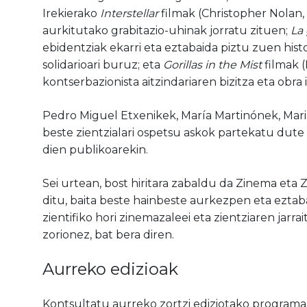
Irekierako
Interstellar
filmak (Christopher Nolan, 
aurkitutako grabitazio-uhinak jorratu zituen;
La
ebidentziak ekarri eta eztabaida piztu zuen histo
solidarioari buruz; eta
Gorillas in the Mist
filmak (
kontserbazionista aitzindariaren bizitza eta obr
Pedro Miguel Etxenikek, María Martinónek, Maria
beste zientzialari ospetsu askok partekatu dute
dien publikoarekin.
Sei urtean, bost hiritara zabaldu da Zinema eta Z
ditu, baita beste hainbeste aurkezpen eta eztab
zientifiko hori zinemazaleei eta zientziaren jarra
zorionez, bat bera diren.
Aurreko edizioak
Kontsultatu aurreko zortzi ediziotako programa