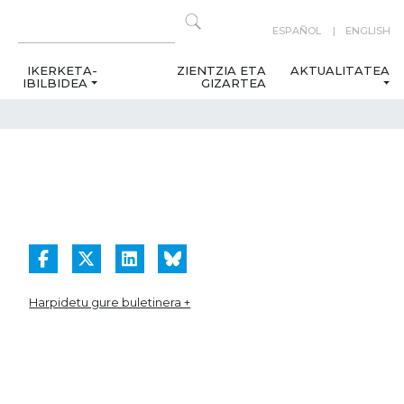
ESPAÑOL
ENGLISH
IKERKETA-
ZIENTZIA ETA
AKTUALITATEA
IBILBIDEA
GIZARTEA
Harpidetu gure buletinera +