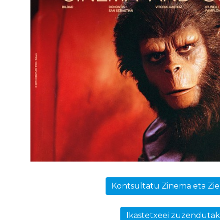
Kontsultatu Zinema eta Zie
Ikastetxeei zuzendutak