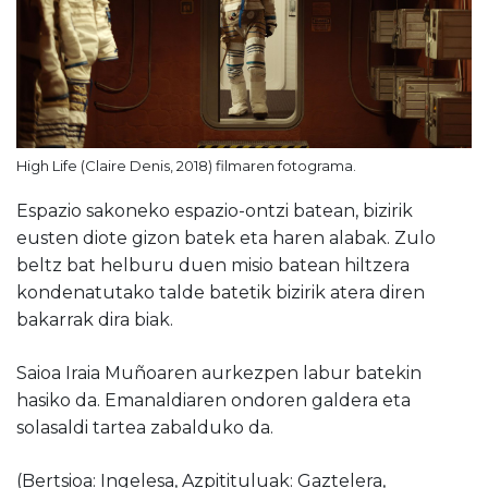
High Life (Claire Denis, 2018) filmaren fotograma.
Espazio sakoneko espazio-ontzi batean, bizirik
eusten diote gizon batek eta haren alabak. Zulo
beltz bat helburu duen misio batean hiltzera
kondenatutako talde batetik bizirik atera diren
bakarrak dira biak.
Saioa Iraia Muñoaren aurkezpen labur batekin
hasiko da. Emanaldiaren ondoren galdera eta
solasaldi tartea zabalduko da.
(Bertsioa: Ingelesa, Azpitituluak: Gaztelera,