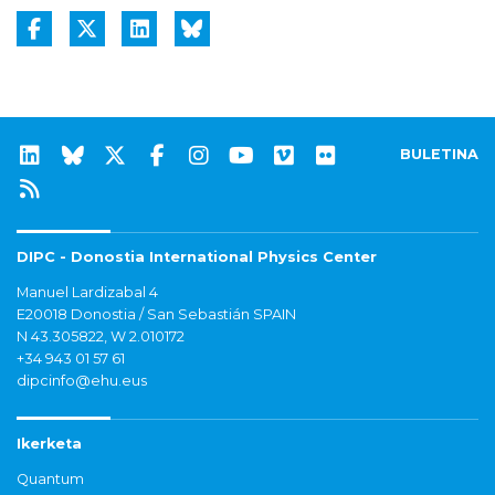
BULETINA
DIPC - Donostia International Physics Center
Manuel Lardizabal 4
E20018 Donostia / San Sebastián SPAIN
N 43.305822, W 2.010172
+34 943 01 57 61
dipcinfo@ehu.eus
Ikerketa
Quantum