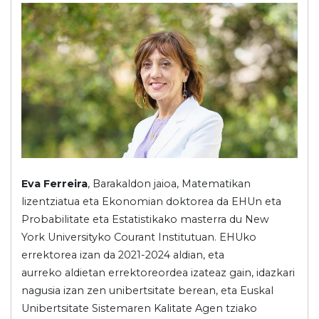
Eva Ferreira
, Barakaldon jaioa, Matematikan
lizentziatua eta Ekonomian doktorea da EHUn eta
Probabilitate eta Estatistikako masterra du New
York Universityko Courant Institutuan. EHUko
errektorea izan da 2021-2024 aldian, eta
aurreko aldietan errektoreordea izateaz gain, idazkari
nagusia izan zen unibertsitate berean, eta Euskal
Unibertsitate Sistemaren Kalitate Agen tziako