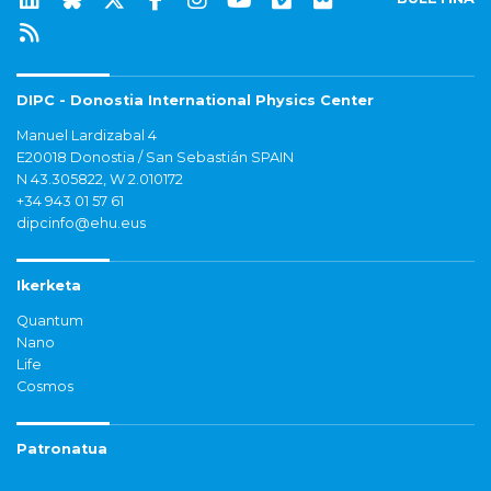
DIPC - Donostia International Physics Center
Manuel Lardizabal 4
E20018 Donostia / San Sebastián SPAIN
N 43.305822, W 2.010172
+34 943 01 57 61
dipcinfo@ehu.eus
Ikerketa
Quantum
Nano
Life
Cosmos
Patronatua