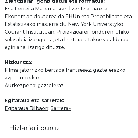
Zientzialari gonbidatua eta formatua:
Eva Ferreira Matematikan lizentziatua eta
Ekonomian doktorea da EHUn eta Probabilitate eta
Estatistikako masterra du New York Universityko
Courant Institutuan. Proiekzioaren ondoren, ohiko
solasaldia izango da, eta bertaratutakoek galderak
egin ahal izango dituzte.
Hizkuntza:
Filma: jatorrizko bertsioa frantsesez, gaztelerazko
azpitituluekin.
Aurkezpena: gazteleraz.
Egitaraua eta sarrerak:
Egitaraua Bilbaon
;
Sarrerak
Hizlariari buruz