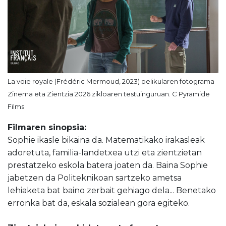
La voie royale (Frédéric Mermoud, 2023) pelikularen fotograma
Zinema eta Zientzia 2026 zikloaren testuinguruan. C Pyramide
Films
Filmaren sinopsia:
Sophie ikasle bikaina da. Matematikako irakasleak
adoretuta, familia-landetxea utzi eta zientzietan
prestatzeko eskola batera joaten da. Baina Sophie
jabetzen da Politeknikoan sartzeko ametsa
lehiaketa bat baino zerbait gehiago dela... Benetako
erronka bat da, eskala sozialean gora egiteko.