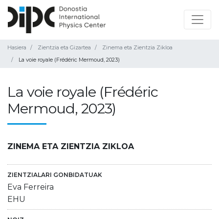
Hasiera
Zientzia eta Gizartea
Zinema eta Zientzia Zikloa
La voie royale (Frédéric Mermoud, 2023)
La voie royale (Frédéric
Mermoud, 2023)
ZINEMA ETA ZIENTZIA ZIKLOA
ZIENTZIALARI GONBIDATUAK
Eva Ferreira
EHU