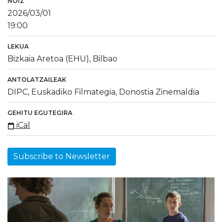
NOIZ
2026/03/01
19:00
LEKUA
Bizkaia Aretoa (EHU), Bilbao
ANTOLATZAILEAK
DIPC, Euskadiko Filmategia, Donostia Zinemaldia
GEHITU EGUTEGIRA
iCal
Subscribe to Newsletter