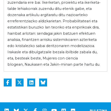
zuzendaria ere bai. Ikerketan, proiektu eta ikerketa-
talde lehiakorrak zuzendu ditu etenik gabe, eta
dozenaka artikulu argitaratu ditu nazioarteko
erreferentziazko aldizkarietan. Probabilitateari eta
estatistikari buruzko lan teoriko eta enpirikoak dira,
hainbat arlotan: sendagai jakin batzuen efektuen
analisia, finantzen arrisku sistemikoaren azterketa
edo kristalezko sabai deritzonaren modelizazioa.
Irakasle eta dibulgatzaile bezala ibilbide zabala du,
eta, besteak beste, Mujeres con ciencia
blogean, Naukasen eta Jakin-minan parte hartu du.
BULETINA