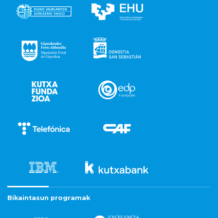
Bikaintasun programak