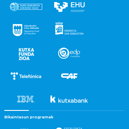
Bikaintasun programak