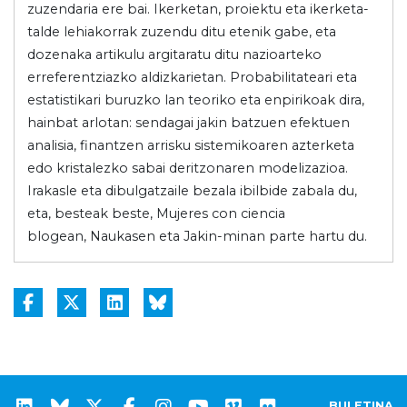
zuzendaria ere bai. Ikerketan, proiektu eta ikerketa-
talde lehiakorrak zuzendu ditu etenik gabe, eta
dozenaka artikulu argitaratu ditu nazioarteko
erreferentziazko aldizkarietan. Probabilitateari eta
estatistikari buruzko lan teoriko eta enpirikoak dira,
hainbat arlotan: sendagai jakin batzuen efektuen
analisia, finantzen arrisku sistemikoaren azterketa
edo kristalezko sabai deritzonaren modelizazioa.
Irakasle eta dibulgatzaile bezala ibilbide zabala du,
eta, besteak beste, Mujeres con ciencia
blogean, Naukasen eta Jakin-minan parte hartu du.
BULETINA