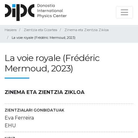
Hasiera
Zientzia eta Gizartea
Zinema eta Zientzia Zikloa
La voie royale (Frédéric Mermoud, 2023)
La voie royale (Frédéric
Mermoud, 2023)
ZINEMA ETA ZIENTZIA ZIKLOA
ZIENTZIALARI GONBIDATUAK
Eva Ferreira
EHU