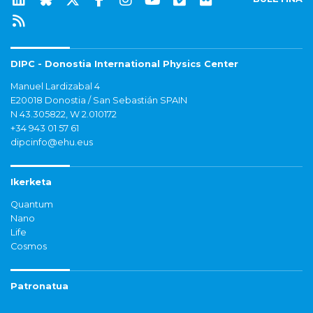
DIPC - Donostia International Physics Center
Manuel Lardizabal 4
E20018 Donostia / San Sebastián SPAIN
N 43.305822, W 2.010172
+34 943 01 57 61
dipcinfo@ehu.eus
Ikerketa
Quantum
Nano
Life
Cosmos
Patronatua