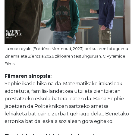
La voie royale (Frédéric Mermoud, 2023) pelikularen fotograma
Zinema eta Zientzia 2026 zikloaren testuinguruan. C Pyramide
Films
Filmaren sinopsia:
Sophie ikasle bikaina da. Matematikako irakasleak
adoretuta, familia-landetxea utzi eta zientzietan
prestatzeko eskola batera joaten da. Baina Sophie
jabetzen da Politeknikoan sartzeko ametsa
lehiaketa bat baino zerbait gehiago dela... Benetako
erronka bat da, eskala sozialean gora egiteko.