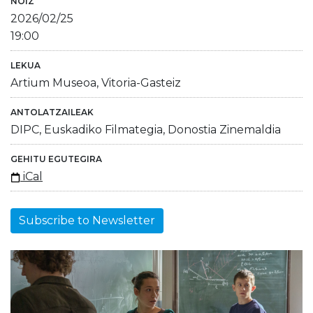
NOIZ
2026/02/25
19:00
LEKUA
Artium Museoa, Vitoria-Gasteiz
ANTOLATZAILEAK
DIPC, Euskadiko Filmategia, Donostia Zinemaldia
GEHITU EGUTEGIRA
iCal
Subscribe to Newsletter