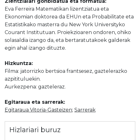
Zientzialari gonbidatua eta formatua:
Eva Ferreira Matematikan lizentziatua eta
Ekonomian doktorea da EHUn eta Probabilitate eta
Estatistikako masterra du New York Universityko
Courant Institutuan. Proiekzioaren ondoren, ohiko
solasaldia izango da, eta bertaratutakoek galderak
egin ahal izango dituzte.
Hizkuntza:
Filma: jatorrizko bertsioa frantsesez, gaztelerazko
azpitituluekin.
Aurkezpena: gazteleraz.
Egitaraua eta sarrerak:
Egitaraua Vitoria-Gasteizen
;
Sarrerak
Hizlariari buruz