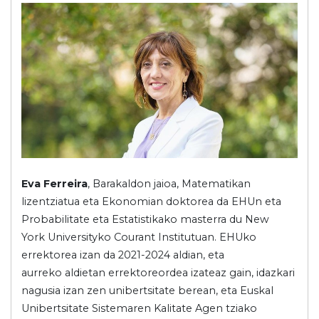
Eva Ferreira
, Barakaldon jaioa, Matematikan
lizentziatua eta Ekonomian doktorea da EHUn eta
Probabilitate eta Estatistikako masterra du New
York Universityko Courant Institutuan. EHUko
errektorea izan da 2021-2024 aldian, eta
aurreko aldietan errektoreordea izateaz gain, idazkari
nagusia izan zen unibertsitate berean, eta Euskal
Unibertsitate Sistemaren Kalitate Agen tziako