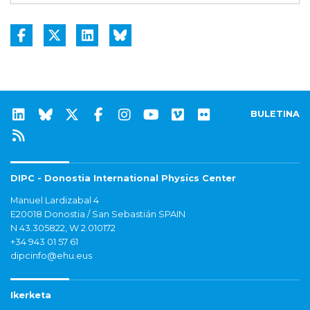
BULETINA
DIPC - Donostia International Physics Center
Manuel Lardizabal 4
E20018 Donostia / San Sebastián SPAIN
N 43.305822, W 2.010172
+34 943 01 57 61
dipcinfo@ehu.eus
Ikerketa