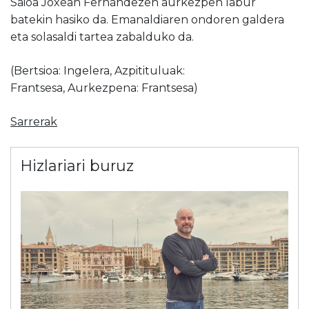
Saioa Joxean Fernándezen aurkezpen labur
batekin hasiko da. Emanaldiaren ondoren galdera
eta solasaldi tartea zabalduko da.
(Bertsioa: Ingelera, Azpitituluak:
Frantsesa, Aurkezpena: Frantsesa)
Sarrerak
Hizlariari buruz