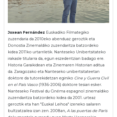
Joxean Fernández
Euskadiko Filmategiko
zuzendaria da 2010eko abenduaz geroztik eta
Donostia Zinemaldiko zuzendaritza batzordeko
kidea 2011ko urtarriletik. Nanteseko Unibertsitateko
irakasle titularra da, egun eszedentzian badago ere.
Historia Garaikidean eta Zinemaren Historian aditua
da. Zaragozako eta Nanteseko unibertsitateetan
doktore da tutorekidetzan eginiko
Cine y Guerra Civil
en el País Vasco
(1936-2006) doktore tesiari esker.
Nanteseko Festival du Cinéma espagnol zinemaldiko
zuzendaritza batzordeko kidea da 2001. urteaz
geroztik eta han "Euskal Leihoa" izeneko sailaren
bultzatzailea izan zen. 2008an,
A las puertas de París