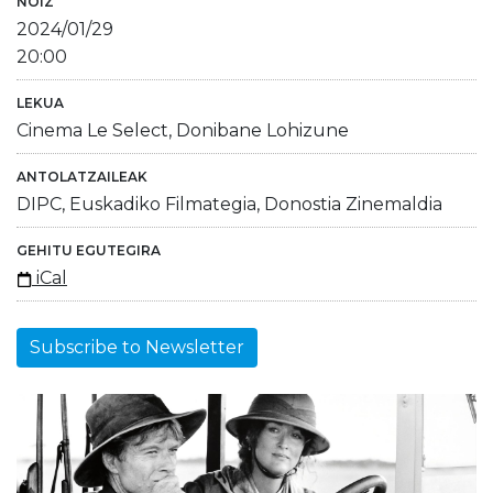
NOIZ
2024/01/29
20:00
LEKUA
Cinema Le Select, Donibane Lohizune
ANTOLATZAILEAK
DIPC, Euskadiko Filmategia, Donostia Zinemaldia
GEHITU EGUTEGIRA
iCal
Subscribe to Newsletter