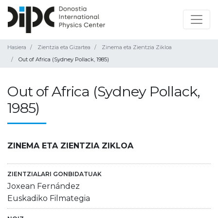
Hasiera
Zientzia eta Gizartea
Zinema eta Zientzia Zikloa
Out of Africa (Sydney Pollack, 1985)
Out of Africa (Sydney Pollack,
1985)
ZINEMA ETA ZIENTZIA ZIKLOA
ZIENTZIALARI GONBIDATUAK
Joxean Fernández
Euskadiko Filmategia