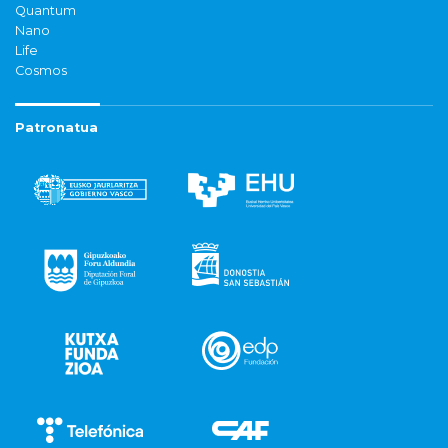
Quantum
Nano
Life
Cosmos
Patronatua