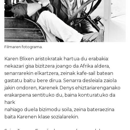
Filmaren fotograma.
Karen Blixen aristokratak hartua du erabakia:
nekazari gisa bizitzera joango da Afrika aldera,
senarrarekin elkartzera, zeinak kafe-sail batean
gastatu baitu bere dirua. Senarra desleiala zaiola
jakin ondoren, Karenek Denys ehiztariarenganako
erakarpena sentituko du, baina konturatuko da
hark
nahiago duela bizimodu soila, zeina bateraezina
baita Karenen klase sozialarekin.