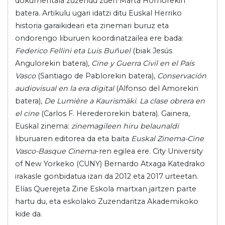
dokumentala zuzendu zuen Marta Hornorekin
batera. Artikulu ugari idatzi ditu Euskal Herriko
historia garaikideari eta zinemari buruz eta
ondorengo liburuen koordinatzailea ere bada:
Federico Fellini eta Luis Buñuel
(biak Jesús
Angulorekin batera),
Cine y Guerra Civil en el País
Vasco
(Santiago de Pablorekin batera),
Conservación
audiovisual en la era digital
(Alfonso del Amorekin
batera),
De Lumière a Kaurismäki
.
La clase obrera en
el cine
(Carlos F. Herederorekin batera). Gainera,
Euskal zinema:
zinemagileen hiru belaunaldi
liburuaren editorea da eta baita
Euskal Zinema-Cine
Vasco-Basque Cinema
-ren egilea ere. City University
of New Yorkeko (CUNY) Bernardo Atxaga Katedrako
irakasle gonbidatua izan da 2012 eta 2017 urteetan.
Elías Querejeta Zine Eskola martxan jartzen parte
hartu du, eta eskolako Zuzendaritza Akademikoko
kide da.