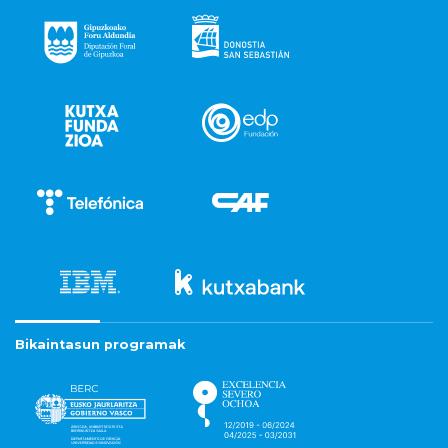
Bikaintasun programak