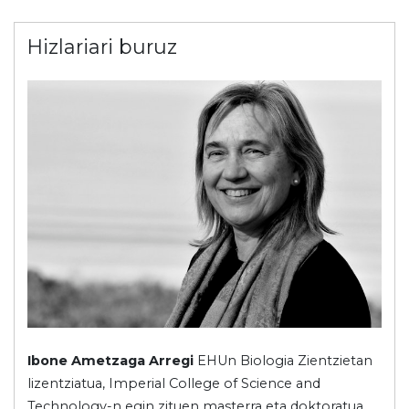
Hizlariari buruz
Ibone Ametzaga Arregi
EHUn Biologia Zientzietan
lizentziatua, Imperial College of Science and
Technology-n egin zituen masterra eta doktoratua.