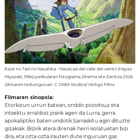
Kaze no Tani no Naushika - Nausicaä del valle del viento (Hayao
Miyazaki, 1984) pelikularen fotograma Zinema eta Zientzia 2026
zikloaren testuinguruan. C Ghibli Studios/ Vértigo Films
Filmaren sinopsia:
Etorkizun urrun batean, onddo pozoitsuz eta
intsektu erraldoiz josirik ageri da Lurra, gerra
apokaliptiko baten ondotik.Sarraskitu egin dituzte
gizakiak. Bizirik atera direnak herri isolatuetan bizi
dira, eta ozta-ozta irauten dute inguruan gas