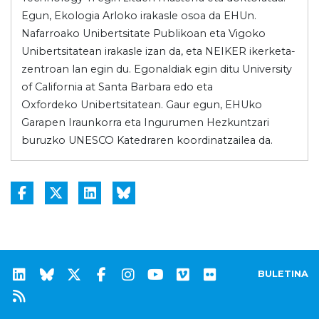
Egun, Ekologia Arloko irakasle osoa da EHUn.
Nafarroako Unibertsitate Publikoan eta Vigoko
Unibertsitatean irakasle izan da, eta NEIKER ikerketa-
zentroan lan egin du. Egonaldiak egin ditu University
of California at Santa Barbara edo eta
Oxfordeko Unibertsitatean. Gaur egun, EHUko
Garapen Iraunkorra eta Ingurumen Hezkuntzari
buruzko UNESCO Katedraren koordinatzailea da.
BULETINA