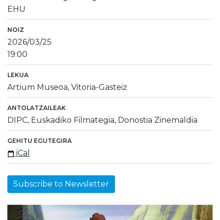
EHU
NOIZ
2026/03/25
19:00
LEKUA
Artium Museoa, Vitoria-Gasteiz
ANTOLATZAILEAK
DIPC, Euskadiko Filmategia, Donostia Zinemaldia
GEHITU EGUTEGIRA
iCal
Subscribe to Newsletter