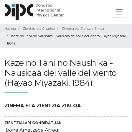
Hasiera
Zientzia eta Gizartea
Zinema eta Zientzia Zikloa
Kaze no Tani no Naushika - Nausicaä del valle del viento (Hayao Miyazaki,
1984)
Kaze no Tani no Naushika -
Nausicaä del valle del viento
(Hayao Miyazaki, 1984)
ZINEMA ETA ZIENTZIA ZIKLOA
ZIENTZIALARI GONBIDATUAK
Ibone Ametzaga Arregi