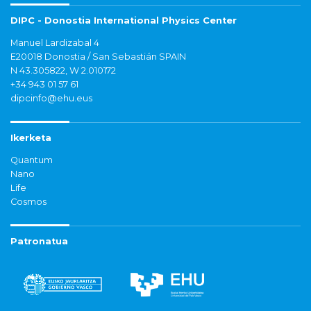
DIPC - Donostia International Physics Center
Manuel Lardizabal 4
E20018 Donostia / San Sebastián SPAIN
N 43.305822, W 2.010172
+34 943 01 57 61
dipcinfo@ehu.eus
Ikerketa
Quantum
Nano
Life
Cosmos
Patronatua