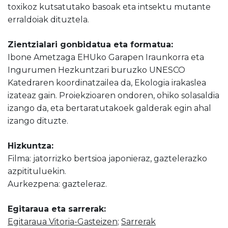
toxikoz kutsatutako basoak eta intsektu mutante
erraldoiak dituztela.
Zientzialari gonbidatua eta formatua:
Ibone Ametzaga EHUko Garapen Iraunkorra eta
Ingurumen Hezkuntzari buruzko UNESCO
Katedraren koordinatzailea da, Ekologia irakaslea
izateaz gain. Proiekzioaren ondoren, ohiko solasaldia
izango da, eta bertaratutakoek galderak egin ahal
izango dituzte.
Hizkuntza:
Filma: jatorrizko bertsioa japonieraz, gaztelerazko
azpitituluekin.
Aurkezpena: gazteleraz.
Egitaraua eta sarrerak:
Egitaraua Vitoria-Gasteizen
;
Sarrerak