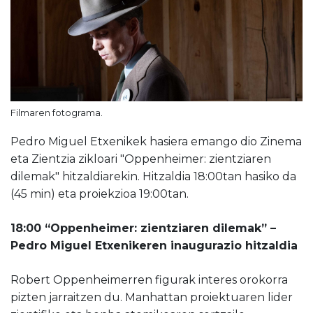
Filmaren fotograma.
Pedro Miguel Etxenikek hasiera emango dio Zinema
eta Zientzia zikloari "Oppenheimer: zientziaren
dilemak" hitzaldiarekin. Hitzaldia 18:00tan hasiko da
(45 min) eta proiekzioa 19:00tan.
18:00 “Oppenheimer: zientziaren dilemak” –
Pedro Miguel Etxenikeren inaugurazio hitzaldia
Robert Oppenheimerren figurak interes orokorra
pizten jarraitzen du. Manhattan proiektuaren lider