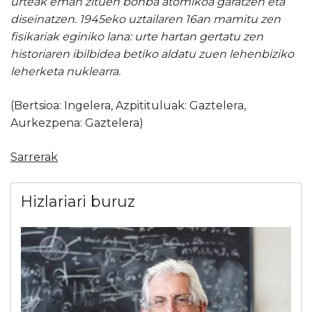
urteak eman zituen bonba atomikoa garatzen eta
diseinatzen. 1945eko uztailaren 16an mamitu zen
fisikariak eginiko lana: urte hartan gertatu zen
historiaren ibilbidea betiko aldatu zuen lehenbiziko
leherketa nuklearra.
(Bertsioa: Ingelera, Azpitituluak: Gaztelera,
Aurkezpena: Gaztelera)
Sarrerak
Hizlariari buruz