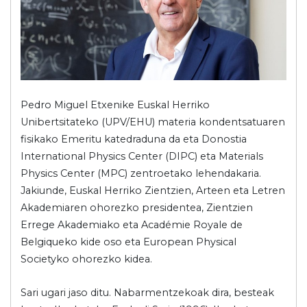
Pedro Miguel Etxenike Euskal Herriko
Unibertsitateko (UPV/EHU) materia kondentsatuaren
fisikako Emeritu katedraduna da eta Donostia
International Physics Center (DIPC) eta Materials
Physics Center (MPC) zentroetako lehendakaria.
Jakiunde, Euskal Herriko Zientzien, Arteen eta Letren
Akademiaren ohorezko presidentea, Zientzien
Errege Akademiako eta Académie Royale de
Belgiqueko kide oso eta European Physical
Societyko ohorezko kidea.
Sari ugari jaso ditu. Nabarmentzekoak dira, besteak