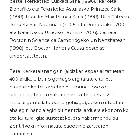
beste, Ikerketako Euskadi Saria (1996), Ikerketa
Zientifiko eta Teknikoko Asturiasko Printzea Saria
(1998), Fisikako Max Planck Saria (1998), Blas Cabrera
Ikerketa Sari Nazionala (2005) eta Donostiako (2000)
eta Nafarroako Urrezko Domina (2016). Gainera,
Doctor in Science da Cambridgeko Unibertsitatean
(1998), eta Doctor Honoris Causa beste sei
unibertsitatetan.
Bere ikerketalanaz gain (aldizkari espezializatuetan
400 artikulu baino gehiago argitaratu ditu, eta
nazioarteko biltzarretan eta mundu osoko
unibertsitate eta erakunde entzutetsuetan 200
hitzaldi gonbidatu baino gehiago), azken urteotan
ahalegin handia egin du zientzia jarduera ekonomiko
eta kultural gisa sustatzeko, eta nabarmendu du
zientifikoki informatuta dagoen gizartearen
garrantzia.