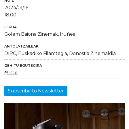
NOIZ
2024/01/16
18:00
LEKUA
Golem Baiona Zinemak, Iruñea
ANTOLATZAILEAK
DIPC, Euskadiko Filamtegia, Donostia Zinemaldia
GEHITU EGUTEGIRA
iCal
Subscribe to Newsletter