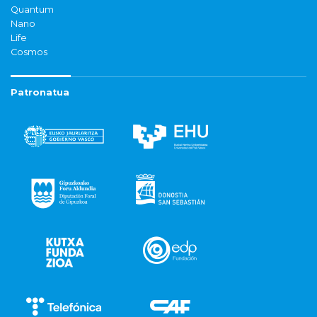
Quantum
Nano
Life
Cosmos
Patronatua