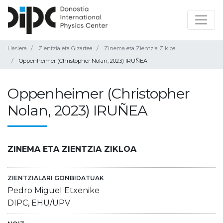
Hasiera
Zientzia eta Gizartea
Zinema eta Zientzia Zikloa
Oppenheimer (Christopher Nolan, 2023) IRUÑEA
Oppenheimer (Christopher
Nolan, 2023) IRUÑEA
ZINEMA ETA ZIENTZIA ZIKLOA
ZIENTZIALARI GONBIDATUAK
Pedro Miguel Etxenike
DIPC, EHU/UPV