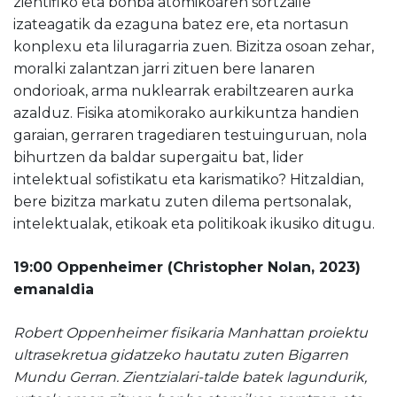
zientifiko eta bonba atomikoaren sortzaile
izateagatik da ezaguna batez ere, eta nortasun
konplexu eta liluragarria zuen. Bizitza osoan zehar,
moralki zalantzan jarri zituen bere lanaren
ondorioak, arma nuklearrak erabiltzearen aurka
azalduz. Fisika atomikorako aurkikuntza handien
garaian, gerraren tragediaren testuinguruan, nola
bihurtzen da baldar supergaitu bat, lider
intelektual sofistikatu eta karismatiko? Hitzaldian,
bere bizitza markatu zuten dilema pertsonalak,
intelektualak, etikoak eta politikoak ikusiko ditugu.
19:00 Oppenheimer (Christopher Nolan, 2023)
emanaldia
Robert Oppenheimer fisikaria Manhattan proiektu
ultrasekretua gidatzeko hautatu zuten Bigarren
Mundu Gerran. Zientzialari-talde batek lagundurik,