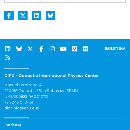
BULETINA
DIPC - Donostia International Physics Center
Manuel Lardizabal 4
E20018 Donostia / San Sebastián SPAIN
N 43.305822, W 2.010172
+34 943 01 57 61
dipcinfo@ehu.eus
Ikerketa