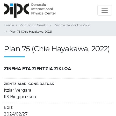
Hasiera
Zientzia eta Gizartea
Zinema eta Zientzia Zikloa
Plan 75 (Chie Hayakawa, 2022)
Plan 75 (Chie Hayakawa, 2022)
ZINEMA ETA ZIENTZIA ZIKLOA
ZIENTZIALARI GONBIDATUAK
Itziar Vergara
IIS Biogipuzkoa
NOIZ
2024/02/27