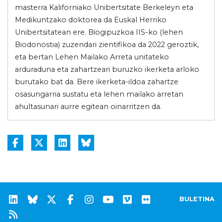
masterra Kaliforniako Unibertsitate Berkeleyn eta
Medikuntzako doktorea da Euskal Herriko
Unibertsitatean ere. Biogipuzkoa IIS-ko (lehen
Biodonostia) zuzendari zientifikoa da 2022 geroztik,
eta bertan Lehen Mailako Arreta unitateko
arduraduna eta zahartzeari buruzko ikerketa arloko
burutako bat da. Bere ikerketa-ildoa zahartze
osasungarria sustatu eta lehen mailako arretan
ahultasunari aurre egitean oinarritzen da.
BULETINA