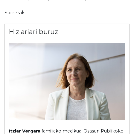
Sarrerak
Hizlariari buruz
Itziar Vergara
familiako medikua, Osasun Publikoko