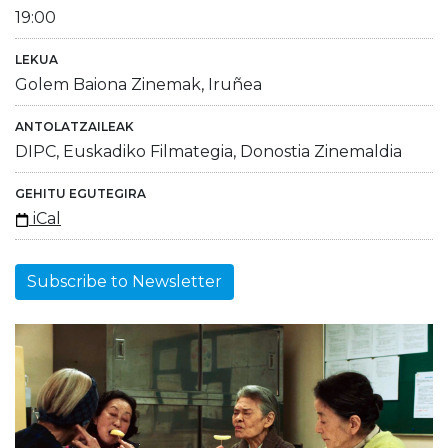
19:00
LEKUA
Golem Baiona Zinemak, Iruñea
ANTOLATZAILEAK
DIPC, Euskadiko Filmategia, Donostia Zinemaldia
GEHITU EGUTEGIRA
iCal
Subscribe to Newsletter