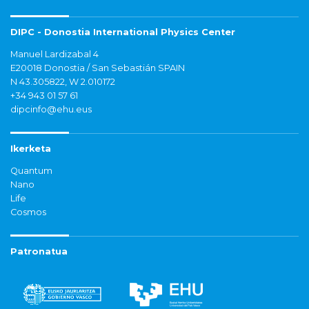
DIPC - Donostia International Physics Center
Manuel Lardizabal 4
E20018 Donostia / San Sebastián SPAIN
N 43.305822, W 2.010172
+34 943 01 57 61
dipcinfo@ehu.eus
Ikerketa
Quantum
Nano
Life
Cosmos
Patronatua