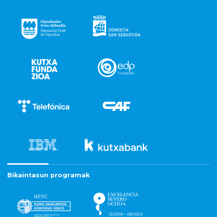
Bikaintasun programak