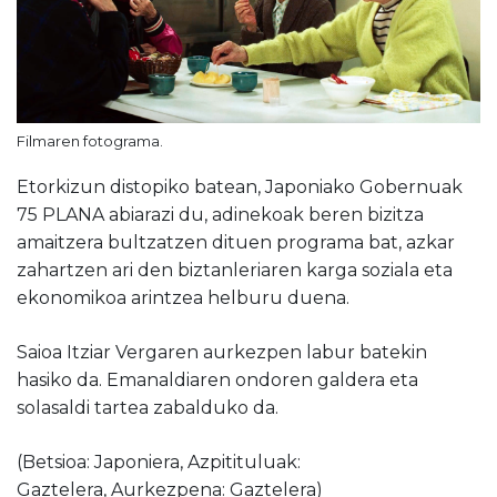
Filmaren fotograma.
Etorkizun distopiko batean, Japoniako Gobernuak
75 PLANA abiarazi du, adinekoak beren bizitza
amaitzera bultzatzen dituen programa bat, azkar
zahartzen ari den biztanleriaren karga soziala eta
ekonomikoa arintzea helburu duena.
Saioa Itziar Vergaren aurkezpen labur batekin
hasiko da. Emanaldiaren ondoren galdera eta
solasaldi tartea zabalduko da.
(Betsioa: Japoniera, Azpitituluak:
Gaztelera, Aurkezpena: Gaztelera)