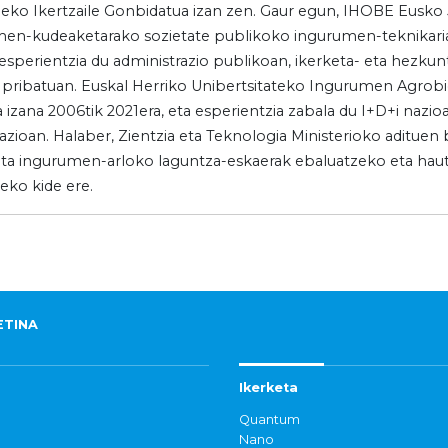
eko Ikertzaile Gonbidatua izan zen. Gaur egun, IHOBE Eusko J
en-kudeaketarako sozietate publikoko ingurumen-teknikaria 
esperientzia du administrazio publikoan, ikerketa- eta hezku
 pribatuan. Euskal Herriko Unibertsitateko Ingurumen Agrob
a izana 2006tik 2021era, eta esperientzia zabala du I+D+i nazi
azioan. Halaber, Zientzia eta Teknologia Ministerioko adituen
 eta ingurumen-arloko laguntza-eskaerak ebaluatzeko eta ha
eko kide ere.
ETINA
Ikerketa
Quantum
Nano