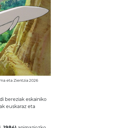
ma eta Zientzia 2026
i bereziak eskainiko
oak euskaraz eta
, 1984)
animaziozko