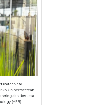
tsitatean eta
iko Unibertsitatean.
knologiako Ikerketa
hnology (AEB)