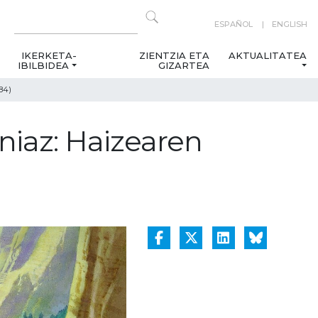
ESPAÑOL
ENGLISH
IKERKETA-
ZIENTZIA ETA
AKTUALITATEA
IBILBIDEA
GIZARTEA
84)
niaz: Haizearen