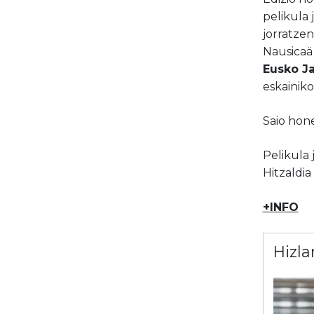
pelikula 
jorratzen
Nausicaä 
Eusko J
eskainiko
Saio hon
Pelikula 
Hitzaldia
+INFO
Hizla