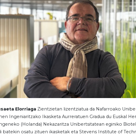
usaeta Elorriaga
Zientzietan lizentziatua da Nafarroako Uniber
en Ingeniaritzako Ikasketa Aurreratuen Gradua du Euskal Herr
geneko (Holanda) Nekazaritza Unibertsitatean eginiko Biote
i batekin osatu zituen ikasketak eta Stevens Institute of Tec