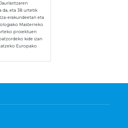
aurlaritzaren
da, eta 38 urtetik
ntza-erakundeetan eta
iologiako Masterreko
oarteko proiektuen
 batzordeko kide izan
utatzeko Europako