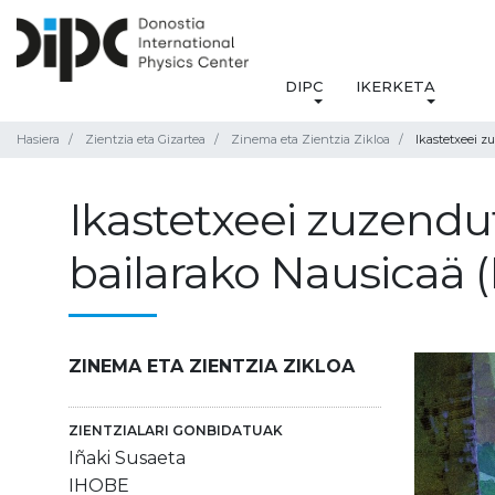
DIPC
IKERKETA
Hasiera
Zientzia eta Gizartea
Zinema eta Zientzia Zikloa
Ikastetxeei z
Ikastetxeei zuzendu
bailarako Nausicaä (
ZINEMA ETA ZIENTZIA ZIKLOA
ZIENTZIALARI GONBIDATUAK
Iñaki Susaeta
IHOBE