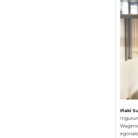
Iñaki S
Ingurum
Wagenin
egonald