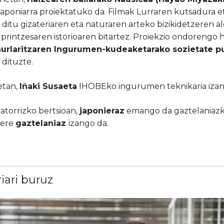
japoniarra proiektatuko da. Filmak Lurraren kutsadura et
 ditu gizateriaren eta naturaren arteko bizikidetzeren 
printzesaren istorioaren bitartez. Proiekzio ondorengo h
aurlaritzaren Ingurumen-kudeaketarako sozietate p
 dituzte.
etan,
Iñaki Susaeta
IHOBEko ingurumen teknikaria izang
jatorrizko bertsioan,
japonieraz
emango da gaztelaniazko
 ere
gaztelaniaz
izango da.
riari buruz