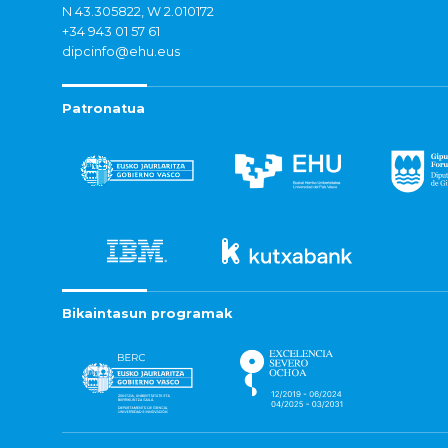
N 43.305822, W 2.010172
+34 943 01 57 61
dipcinfo@ehu.eus
Patronatua
Bikaintasun programak