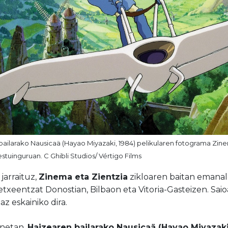
ailarako Nausicaä (Hayao Miyazaki, 1984) pelikularen fotograma Zine
estuinguruan. C Ghibli Studios/ Vértigo Films
 jarraituz,
Zinema eta Zientzia
zikloaren baitan emanald
tetxeentzat Donostian, Bilbaon eta Vitoria-Gasteizen. Sai
az eskainiko dira.
onetan,
Haizearen bailarako Nausicaä (Hayao Miyazaki