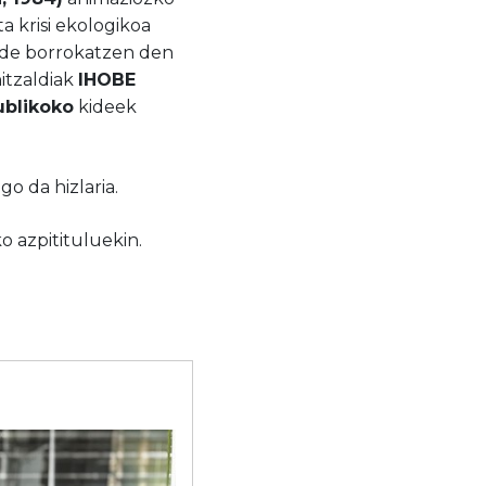
a krisi ekologikoa
alde borrokatzen den
itzaldiak
IHOBE
ublikoko
kideek
o da hizlaria.
 azpitituluekin.