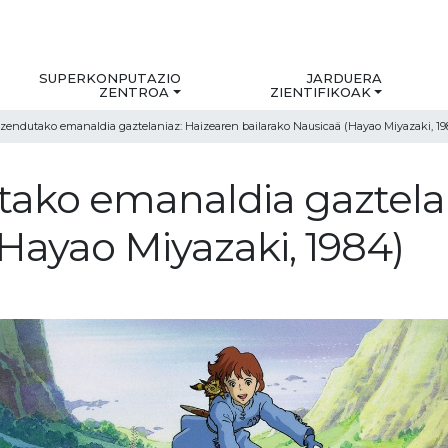
SUPERKONPUTAZIO
JARDUERA
ZENTROA
ZIENTIFIKOAK
uzendutako emanaldia gaztelaniaz: Haizearen bailarako Nausicaä (Hayao Miyazaki, 19
tako emanaldia gaztela
Hayao Miyazaki, 1984)