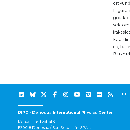
erakund
Ingurum
gorako 
sektore
irakasle
koordin
da, bai
Batzord
BUL
DIPC - Donostia International Physics Center
Manuel Lardizabal 4
E20018 Donostia / San Sebastián SPAIN