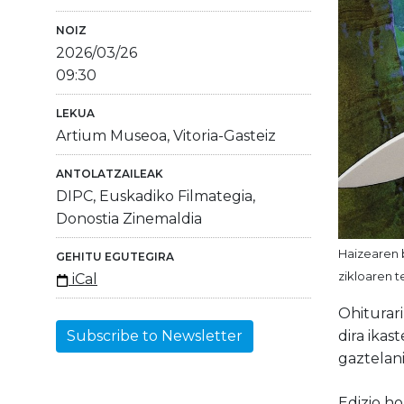
NOIZ
2026/03/26
09:30
LEKUA
Artium Museoa, Vitoria-Gasteiz
ANTOLATZAILEAK
DIPC, Euskadiko Filmategia,
Donostia Zinemaldia
Haizearen b
GEHITU EGUTEGIRA
zikloaren t
iCal
Ohiturari
dira ikas
Subscribe to Newsletter
gaztelani
Edizio h