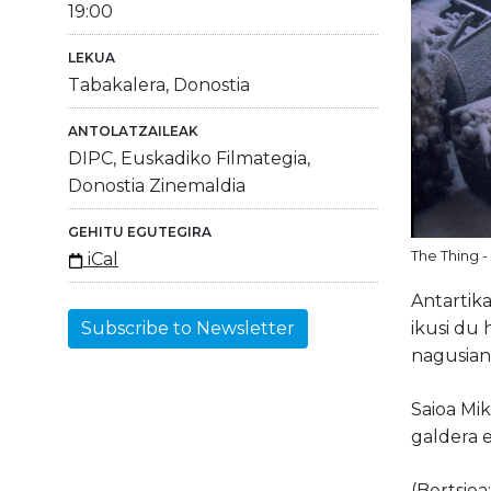
19:00
LEKUA
Tabakalera, Donostia
ANTOLATZAILEAK
DIPC, Euskadiko Filmategia,
Donostia Zinemaldia
GEHITU EGUTEGIRA
The Thing -
iCal
Antartika
ikusi du 
Subscribe to Newsletter
nagusian
Saioa Mi
galdera e
(Bertsioa