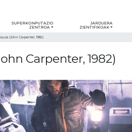
SUPERKONPUTAZIO
JARDUERA
ZENTROA
ZIENTIFIKOAK
auza (John Carpenter, 1982)
John Carpenter, 1982)