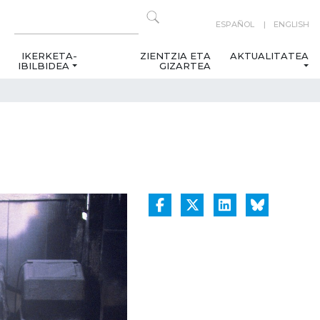
ESPAÑOL
ENGLISH
IKERKETA-
ZIENTZIA ETA
AKTUALITATEA
IBILBIDEA
GIZARTEA