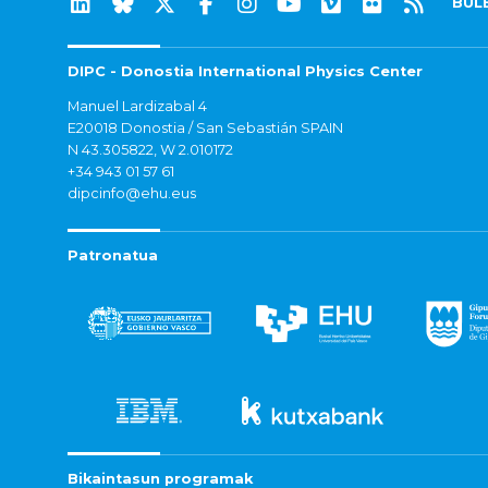
BUL
DIPC - Donostia International Physics Center
Manuel Lardizabal 4
E20018 Donostia / San Sebastián SPAIN
N 43.305822, W 2.010172
+34 943 01 57 61
dipcinfo@ehu.eus
Patronatua
Bikaintasun programak