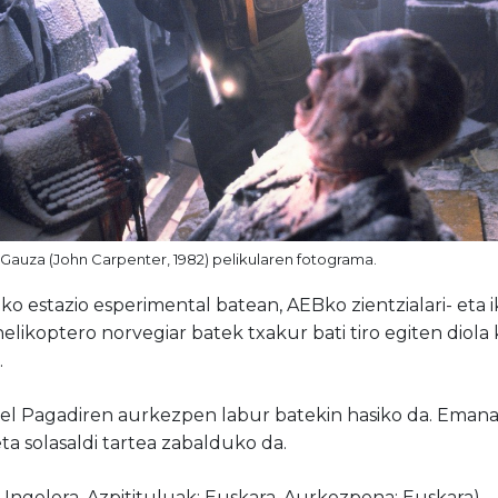
 Gauza (John Carpenter, 1982) pelikularen fotograma.
ko estazio esperimental batean, AEBko zientzialari- eta i
helikoptero norvegiar batek txakur bati tiro egiten dio
.
kel Pagadiren aurkezpen labur batekin hasiko da. Eman
ta solasaldi tartea zabalduko da.
: Ingelera, Azpitituluak: Euskara, Aurkezpena: Euskara)