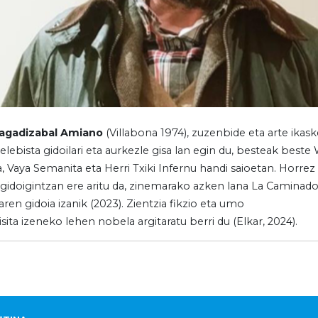
Pagadizabal Amiano
(Villabona 1974), zuzenbide eta arte ikask
telebista gidoilari eta aurkezle gisa lan egin du, besteak bes
, Vaya Semanita eta Herri Txiki Infernu handi saioetan. Horrez ga
gidoigintzan ere aritu da, zinemarako azken lana La Caminador
aren gidoia izanik (2023). Zientzia fikzio eta umo
sita izeneko lehen nobela argitaratu berri du (Elkar, 2024).