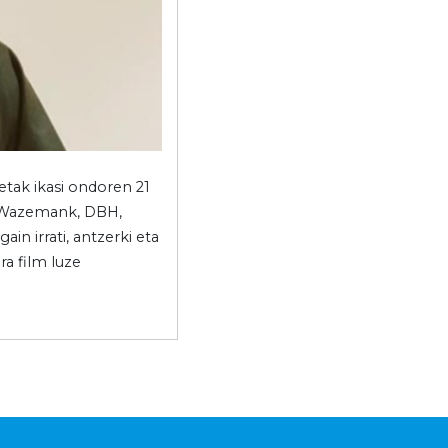
etak ikasi ondoren 21
te Wazemank, DBH,
in irrati, antzerki eta
a film luze