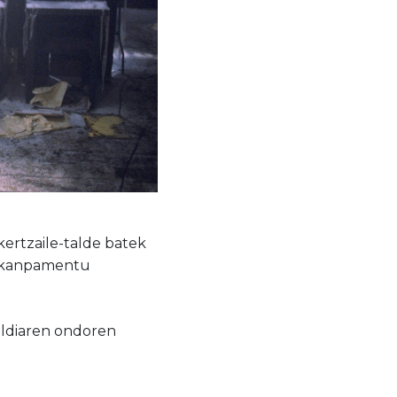
kertzaile-talde batek
la kanpamentu
aldiaren ondoren