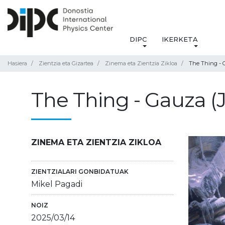
DIPC
IKERKETA
Hasiera
Zientzia eta Gizartea
Zinema eta Zientzia Zikloa
The Thing - G
The Thing - Gauza (
ZINEMA ETA ZIENTZIA ZIKLOA
ZIENTZIALARI GONBIDATUAK
Mikel Pagadi
NOIZ
2025/03/14