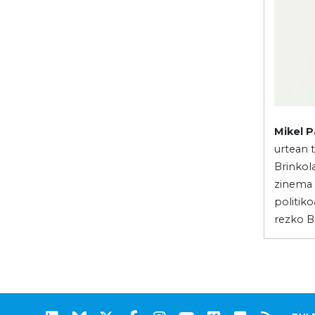
Mikel 
urtean 
Brinkola
zinema 
politiko
rezko Bi