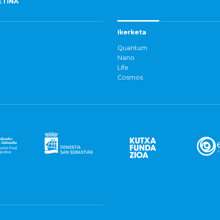
ETINA
Ikerketa
Quantum
Nano
Life
Cosmos