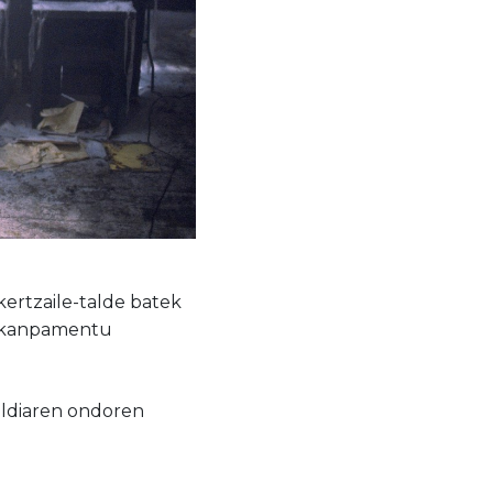
kertzaile-talde batek
la kanpamentu
aldiaren ondoren