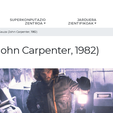
SUPERKONPUTAZIO
JARDUERA
ZENTROA
ZIENTIFIKOAK
auza (John Carpenter, 1982)
John Carpenter, 1982)