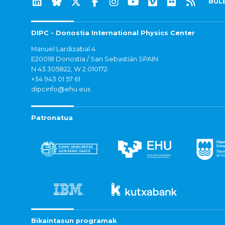
BUL
DIPC - Donostia International Physics Center
Manuel Lardizabal 4
E20018 Donostia / San Sebastián SPAIN
N 43.305822, W 2.010172
+34 943 01 57 61
dipcinfo@ehu.eus
Patronatua
Bikaintasun programak