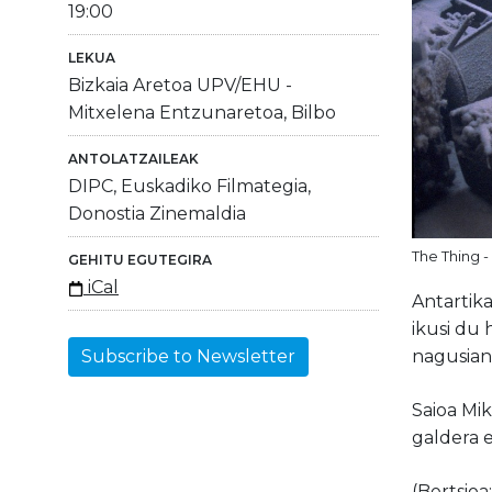
19:00
LEKUA
Bizkaia Aretoa UPV/EHU -
Mitxelena Entzunaretoa, Bilbo
ANTOLATZAILEAK
DIPC, Euskadiko Filmategia,
Donostia Zinemaldia
The Thing -
GEHITU EGUTEGIRA
iCal
Antartika
ikusi du 
nagusian
Subscribe to Newsletter
Saioa Mi
galdera e
(Bertsioa