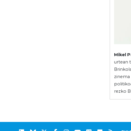
Mikel 
urtean 
Brinkola
zinema 
politiko
rezko Bi