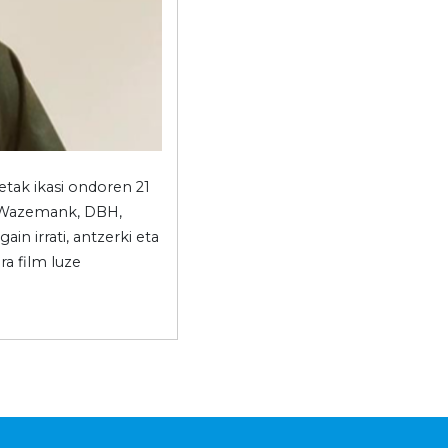
etak ikasi ondoren 21
te Wazemank, DBH,
in irrati, antzerki eta
a film luze