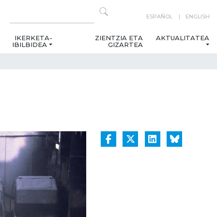
ESPAÑOL
ENGLISH
IKERKETA-
ZIENTZIA ETA
AKTUALITATEA
IBILBIDEA
GIZARTEA