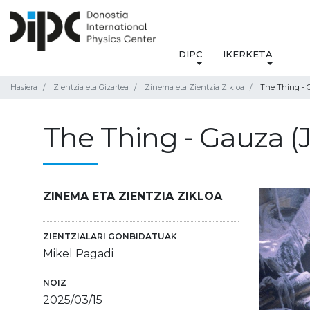
DIPC
IKERKETA
Hasiera
Zientzia eta Gizartea
Zinema eta Zientzia Zikloa
The Thing - G
The Thing - Gauza (
ZINEMA ETA ZIENTZIA ZIKLOA
ZIENTZIALARI GONBIDATUAK
Mikel Pagadi
NOIZ
2025/03/15