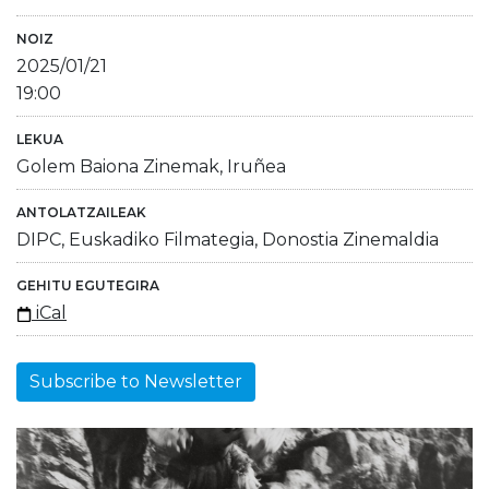
NOIZ
2025/01/21
19:00
LEKUA
Golem Baiona Zinemak, Iruñea
ANTOLATZAILEAK
DIPC, Euskadiko Filmategia, Donostia Zinemaldia
GEHITU EGUTEGIRA
iCal
Subscribe to Newsletter