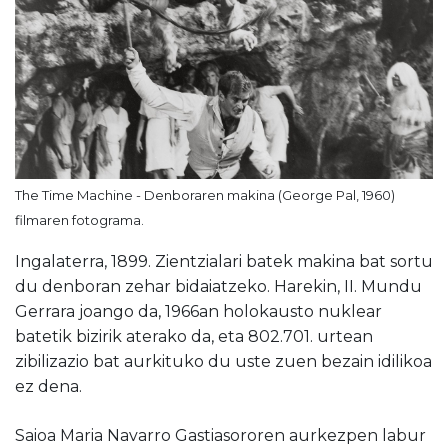
The Time Machine - Denboraren makina (George Pal, 1960)
filmaren fotograma.
Ingalaterra, 1899. Zientzialari batek makina bat sortu
du denboran zehar bidaiatzeko. Harekin, II. Mundu
Gerrara joango da, 1966an holokausto nuklear
batetik bizirik aterako da, eta 802.701. urtean
zibilizazio bat aurkituko du uste zuen bezain idilikoa
ez dena.
Saioa Maria Navarro Gastiasororen aurkezpen labur