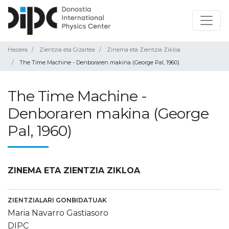
Hasiera
Zientzia eta Gizartea
Zinema eta Zientzia Zikloa
The Time Machine - Denboraren makina (George Pal, 1960)
The Time Machine -
Denboraren makina (George
Pal, 1960)
ZINEMA ETA ZIENTZIA ZIKLOA
ZIENTZIALARI GONBIDATUAK
Maria Navarro Gastiasoro
DIPC