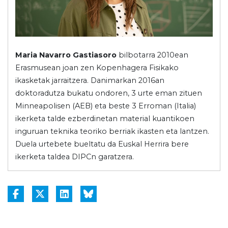
Maria Navarro Gastiasoro
bilbotarra 2010ean
Erasmusean joan zen Kopenhagera Fisikako
ikasketak jarraitzera. Danimarkan 2016an
doktoradutza bukatu ondoren, 3 urte eman zituen
Minneapolisen (AEB) eta beste 3 Erroman (Italia)
ikerketa talde ezberdinetan material kuantikoen
inguruan teknika teoriko berriak ikasten eta lantzen.
Duela urtebete bueltatu da Euskal Herrira bere
ikerketa taldea DIPCn garatzera.