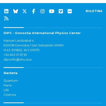
BULETINA
DIPC - Donostia International Physics Center
Manuel Lardizabal 4
E20018 Donostia / San Sebastián SPAIN
N 43.305822, W 2.010172
+34 943 01 57 61
dipcinfo@ehu.eus
Ikerketa
Quantum
Nano
Life
Cosmos