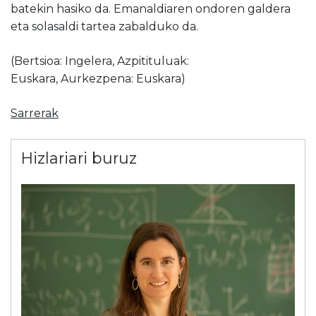
batekin hasiko da. Emanaldiaren ondoren galdera
eta solasaldi tartea zabalduko da.
(Bertsioa: Ingelera, Azpitituluak:
Euskara, Aurkezpena: Euskara)
Sarrerak
Hizlariari buruz