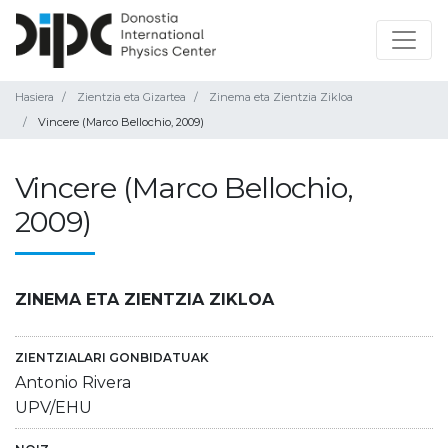
Hasiera
Zientzia eta Gizartea
Zinema eta Zientzia Zikloa
Vincere (Marco Bellochio, 2009)
Vincere (Marco Bellochio,
2009)
ZINEMA ETA ZIENTZIA ZIKLOA
ZIENTZIALARI GONBIDATUAK
Antonio Rivera
UPV/EHU