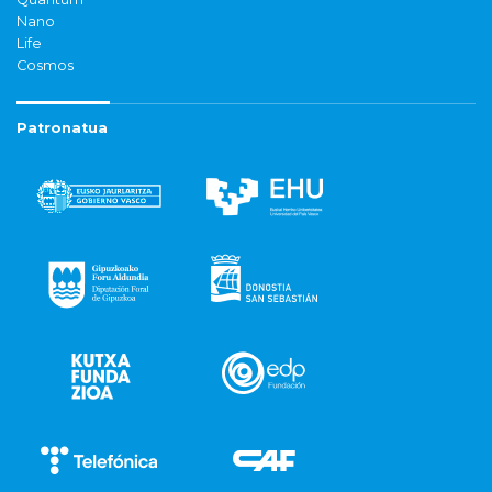
Nano
Life
Cosmos
Patronatua