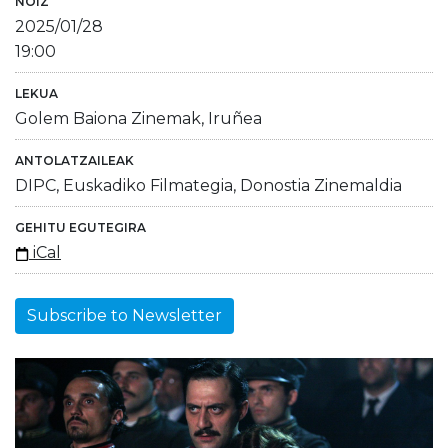
NOIZ
2025/01/28
19:00
LEKUA
Golem Baiona Zinemak, Iruñea
ANTOLATZAILEAK
DIPC, Euskadiko Filmategia, Donostia Zinemaldia
GEHITU EGUTEGIRA
iCal
Subscribe to Newsletter