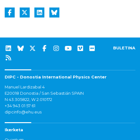
BULETINA
DIPC - Donostia International Physics Center
Manuel Lardizabal 4
E20018 Donostia / San Sebastián SPAIN
N 43.305822, W 2.010172
+34 943 01 57 61
dipcinfo@ehu.eus
Ikerketa
Quantum