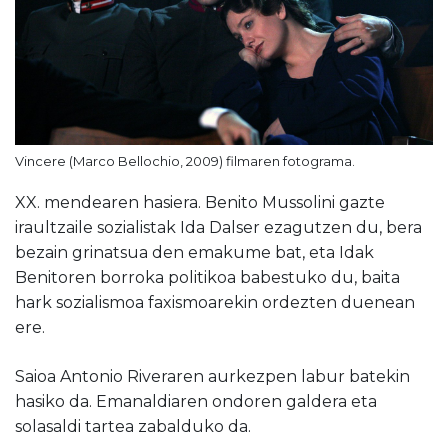
Vincere (Marco Bellochio, 2009) filmaren fotograma.
XX. mendearen hasiera. Benito Mussolini gazte
iraultzaile sozialistak Ida Dalser ezagutzen du, bera
bezain grinatsua den emakume bat, eta Idak
Benitoren borroka politikoa babestuko du, baita
hark sozialismoa faxismoarekin ordezten duenean
ere.
Saioa Antonio Riveraren aurkezpen labur batekin
hasiko da. Emanaldiaren ondoren galdera eta
solasaldi tartea zabalduko da.