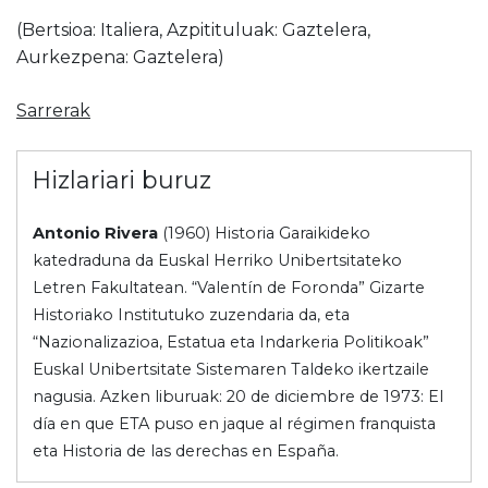
(Bertsioa: Italiera, Azpitituluak: Gaztelera,
Aurkezpena: Gaztelera)
Sarrerak
Hizlariari buruz
Antonio Rivera
(1960) Historia Garaikideko
katedraduna da Euskal Herriko Unibertsitateko
Letren Fakultatean. “Valentín de Foronda” Gizarte
Historiako Institutuko zuzendaria da, eta
“Nazionalizazioa, Estatua eta Indarkeria Politikoak”
Euskal Unibertsitate Sistemaren Taldeko ikertzaile
nagusia. Azken liburuak: 20 de diciembre de 1973: El
día en que ETA puso en jaque al régimen franquista
eta Historia de las derechas en España.