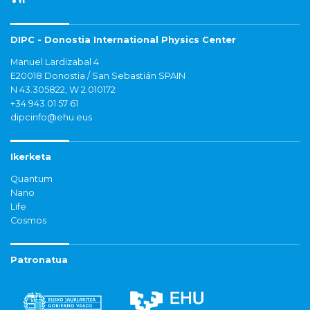
DIPC - Donostia International Physics Center
Manuel Lardizabal 4
E20018 Donostia / San Sebastián SPAIN
N 43.305822, W 2.010172
+34 943 01 57 61
dipcinfo@ehu.eus
Ikerketa
Quantum
Nano
Life
Cosmos
Patronatua