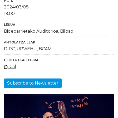
NOIZ
2024/03/08
19:00
LEKUA
Bidebarrietako Auditorioa, Bilbao
ANTOLATZAILEAK
DIPC, UPV/EHU, BCAM
GEHITU EGUTEGIRA
iCal
Subscribe to Newsletter