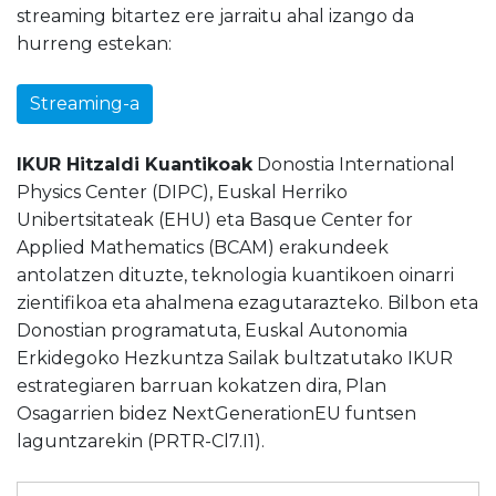
streaming bitartez ere jarraitu ahal izango da
hurreng estekan:
Streaming-a
IKUR Hitzaldi Kuantikoak
Donostia International
Physics Center (DIPC), Euskal Herriko
Unibertsitateak (EHU) eta Basque Center for
Applied Mathematics (BCAM) erakundeek
antolatzen dituzte, teknologia kuantikoen oinarri
zientifikoa eta ahalmena ezagutarazteko. Bilbon eta
Donostian programatuta, Euskal Autonomia
Erkidegoko Hezkuntza Sailak bultzatutako IKUR
estrategiaren barruan kokatzen dira, Plan
Osagarrien bidez NextGenerationEU funtsen
laguntzarekin (PRTR-Cl7.I1).