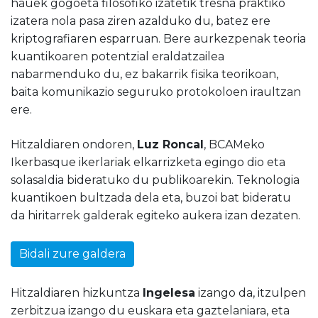
hauek gogoeta filosofiko izatetik tresna praktiko
izatera nola pasa ziren azalduko du, batez ere
kriptografiaren esparruan. Bere aurkezpenak teoria
kuantikoaren potentzial eraldatzailea
nabarmenduko du, ez bakarrik fisika teorikoan,
baita komunikazio seguruko protokoloen iraultzan
ere.
Hitzaldiaren ondoren,
Luz Roncal
, BCAMeko
Ikerbasque ikerlariak elkarrizketa egingo dio eta
solasaldia bideratuko du publikoarekin. Teknologia
kuantikoen bultzada dela eta, buzoi bat bideratu
da hiritarrek galderak egiteko aukera izan dezaten.
Bidali zure galdera
Hitzaldiaren hizkuntza
Ingelesa
izango da, itzulpen
zerbitzua izango du euskara eta gaztelaniara, eta