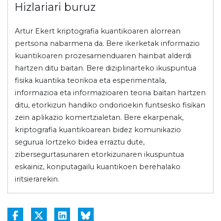
Hizlariari buruz
Artur Ekert kriptografia kuantikoaren alorrean
pertsona nabarmena da. Bere ikerketak informazio
kuantikoaren prozesamenduaren hainbat alderdi
hartzen ditu baitan. Bere diziplinarteko ikuspuntua
fisika kuantika teorikoa eta esperimentala,
informazioa eta informazioaren teoria baitan hartzen
ditu, etorkizun handiko ondorioekin funtsesko fisikan
zein aplikazio komertzialetan. Bere ekarpenak,
kriptografia kuantikoarean bidez komunikazio
segurua lortzeko bidea erraztu dute,
zibersegurtasunaren etorkizunaren ikuspuntua
eskainiz, konputagailu kuantikoen berehalako
iritsierarekin.