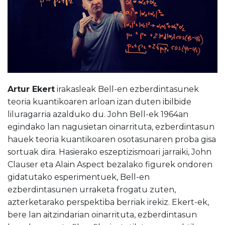
Artur Ekert
irakasleak Bell-en ezberdintasunek
teoria kuantikoaren arloan izan duten ibilbide
liluragarria azalduko du. John Bell-ek 1964an
egindako lan nagusietan oinarrituta, ezberdintasun
hauek teoria kuantikoaren osotasunaren proba gisa
sortuak dira. Hasierako eszeptizismoari jarraiki, John
Clauser eta Alain Aspect bezalako figurek ondoren
gidatutako esperimentuek, Bell-en
ezberdintasunen urraketa frogatu zuten,
azterketarako perspektiba berriak irekiz. Ekert-ek,
bere lan aitzindarian oinarrituta, ezberdintasun