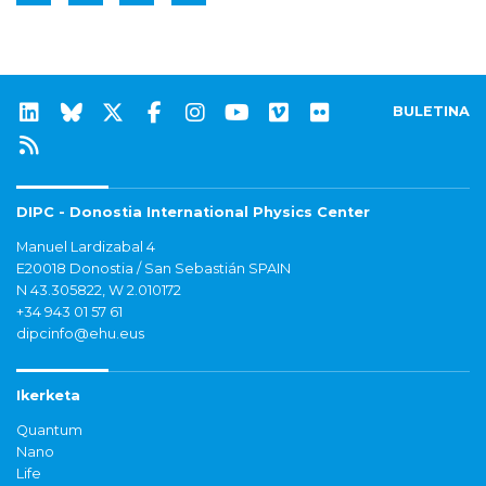
BULETINA
DIPC - Donostia International Physics Center
Manuel Lardizabal 4
E20018 Donostia / San Sebastián SPAIN
N 43.305822, W 2.010172
+34 943 01 57 61
dipcinfo@ehu.eus
Ikerketa
Quantum
Nano
Life