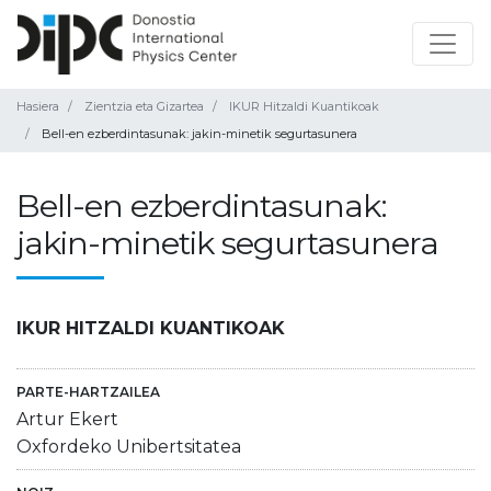
Hasiera
Zientzia eta Gizartea
IKUR Hitzaldi Kuantikoak
Bell-en ezberdintasunak: jakin-minetik segurtasunera
Bell-en ezberdintasunak:
jakin-minetik segurtasunera
IKUR HITZALDI KUANTIKOAK
PARTE-HARTZAILEA
Artur Ekert
Oxfordeko Unibertsitatea