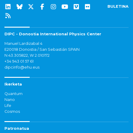
BULETINA
DIPC - Donostia International Physics Center
Manuel Lardizabal 4
E20018 Donostia / San Sebastián SPAIN
N 43.305822, W 2.010172
+34 943 01 57 61
dipcinfo@ehu.eus
Ikerketa
Quantum
Nano
Life
Cosmos
Patronatua