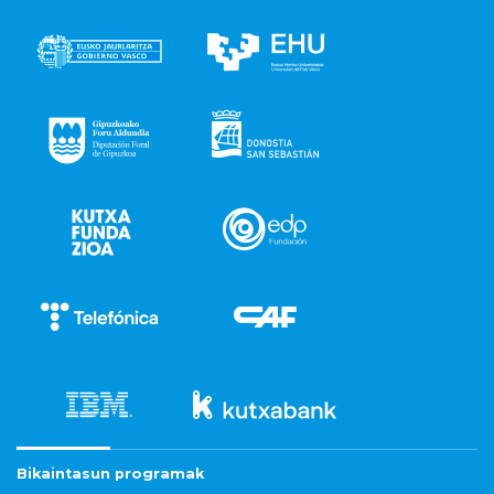
Bikaintasun programak