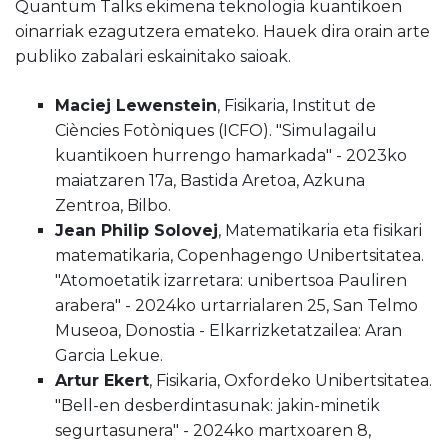
Quantum Talks ekimena teknologia kuantikoen
oinarriak ezagutzera emateko. Hauek dira orain arte
publiko zabalari eskainitako saioak.
Maciej Lewenstein
, Fisikaria, Institut de
Ciències Fotòniques (ICFO). "Simulagailu
kuantikoen hurrengo hamarkada" - 2023ko
maiatzaren 17a, Bastida Aretoa, Azkuna
Zentroa, Bilbo.
Jean Philip Solovej
, Matematikaria eta fisikari
matematikaria, Copenhagengo Unibertsitatea.
"Atomoetatik izarretara: unibertsoa Pauliren
arabera" - 2024ko urtarrialaren 25, San Telmo
Museoa, Donostia - Elkarrizketatzailea: Aran
Garcia Lekue.
Artur Ekert
, Fisikaria, Oxfordeko Unibertsitatea.
"Bell-en desberdintasunak: jakin-minetik
segurtasunera" - 2024ko martxoaren 8,