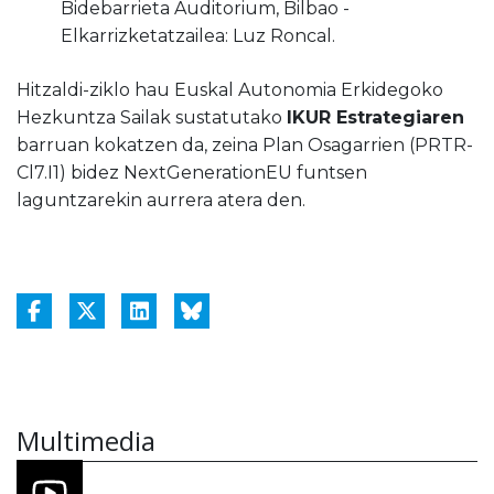
Bidebarrieta Auditorium, Bilbao -
Elkarrizketatzailea: Luz Roncal.
Hitzaldi-ziklo hau Euskal Autonomia Erkidegoko
Hezkuntza Sailak sustatutako
IKUR Estrategiaren
barruan kokatzen da, zeina Plan Osagarrien (PRTR-
Cl7.I1) bidez NextGenerationEU funtsen
laguntzarekin aurrera atera den.
Multimedia