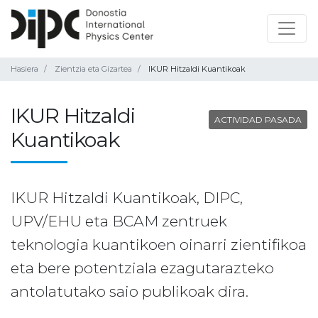
Hasiera
Zientzia eta Gizartea
IKUR Hitzaldi Kuantikoak
IKUR Hitzaldi
ACTIVIDAD PASADA
Kuantikoak
IKUR Hitzaldi Kuantikoak, DIPC,
UPV/EHU eta BCAM zentruek
teknologia kuantikoen oinarri zientifikoa
eta bere potentziala ezagutarazteko
antolatutako saio publikoak dira.