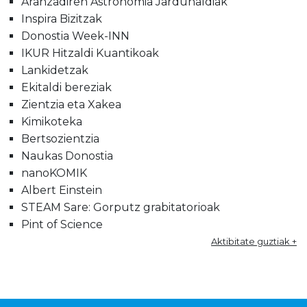
Aranzadiren Astronomia Jardunaldiak
Inspira Bizitzak
Donostia Week-INN
IKUR Hitzaldi Kuantikoak
Lankidetzak
Ekitaldi bereziak
Zientzia eta Xakea
Kimikoteka
Bertsozientzia
Naukas Donostia
nanoKOMIK
Albert Einstein
STEAM Sare: Gorputz grabitatorioak
Pint of Science
Aktibitate guztiak +