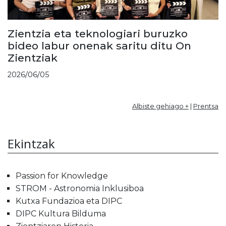
Zientzia eta teknologiari buruzko
bideo labur onenak saritu ditu On
Zientziak
2026/06/05
Albiste gehiago +
|
Prentsa
Ekintzak
Passion for Knowledge
STROM - Astronomia Inklusiboa
Kutxa Fundazioa eta DIPC
DIPC Kultura Bilduma