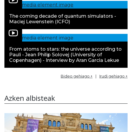
The coming decade of quantum simulators -
Maciej Lewenstein (ICFO)
From atoms to stars: the universe according to
Pauli - Jean Philip Solovej (University of
Copenhagen) - Interview by Aran Garcia Lekue
Bideo gehiago +
|
Irudi gehiago +
Azken albisteak