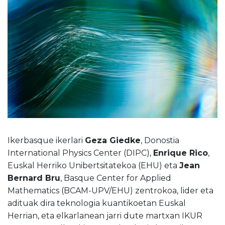
Ikerbasque ikerlari
Geza Giedke
, Donostia
International Physics Center (DIPC),
Enrique Rico
,
Euskal Herriko Unibertsitatekoa (EHU) eta
Jean
Bernard Bru
, Basque Center for Applied
Mathematics (BCAM-UPV/EHU) zentrokoa, lider eta
adituak dira teknologia kuantikoetan Euskal
Herrian, eta elkarlanean jarri dute martxan IKUR