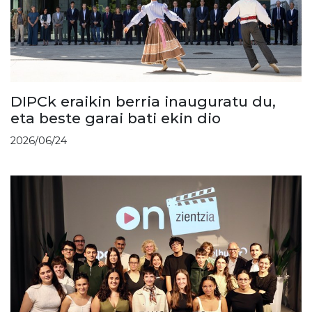
DIPCk eraikin berria inauguratu du,
eta beste garai bati ekin dio
2026/06/24