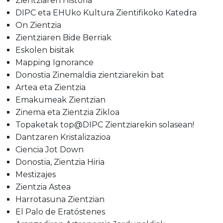
Zientziaren Historia
DIPC eta EHUko Kultura Zientifikoko Katedra
On Zientzia
Zientziaren Bide Berriak
Eskolen bisitak
Mapping Ignorance
Donostia Zinemaldia zientziarekin bat
Artea eta Zientzia
Emakumeak Zientzian
Zinema eta Zientzia Zikloa
Topaketak top@DIPC Zientziarekin solasean!
Dantzaren Kristalizazioa
Ciencia Jot Down
Donostia, Zientzia Hiria
Mestizajes
Zientzia Astea
Harrotasuna Zientzian
El Palo de Eratóstenes